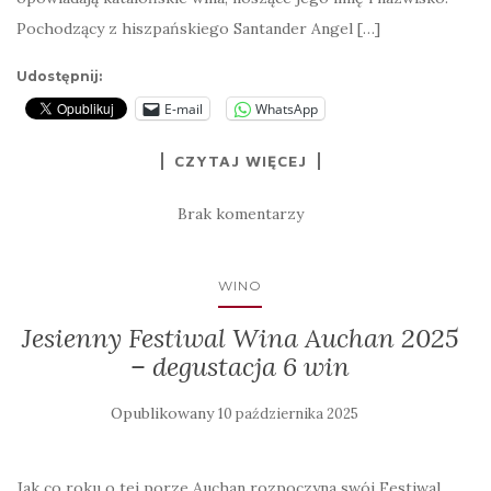
Pochodzący z hiszpańskiego Santander Angel […]
Udostępnij:
E-mail
WhatsApp
CZYTAJ WIĘCEJ
Brak komentarzy
WINO
Jesienny Festiwal Wina Auchan 2025
– degustacja 6 win
Opublikowany
10 października 2025
Jak co roku o tej porze Auchan rozpoczyna swój Festiwal