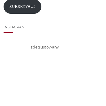
mail
SUBSKRYBUJ
INSTAGRAM
zdegustowany