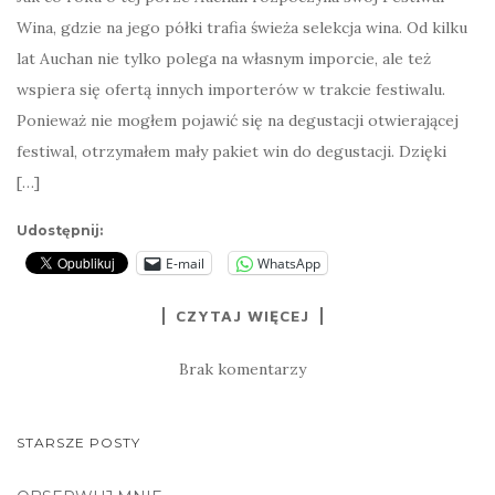
Wina, gdzie na jego półki trafia świeża selekcja wina. Od kilku
lat Auchan nie tylko polega na własnym imporcie, ale też
wspiera się ofertą innych importerów w trakcie festiwalu.
Ponieważ nie mogłem pojawić się na degustacji otwierającej
festiwal, otrzymałem mały pakiet win do degustacji. Dzięki
[…]
Udostępnij:
E-mail
WhatsApp
CZYTAJ WIĘCEJ
Brak komentarzy
NAWIGACJA
STARSZE POSTY
POSTÓW