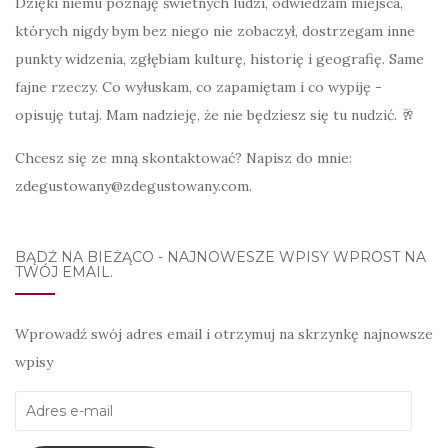
Dzięki niemu poznaję świetnych ludzi, odwiedzam miejsca,
których nigdy bym bez niego nie zobaczył, dostrzegam inne
punkty widzenia, zgłębiam kulturę, historię i geografię. Same
fajne rzeczy. Co wyłuskam, co zapamiętam i co wypiję -
opisuję tutaj. Mam nadzieję, że nie będziesz się tu nudzić. 🥂
Chcesz się ze mną skontaktować? Napisz do mnie:
zdegustowany@zdegustowany.com.
BĄDŹ NA BIEŻĄCO - NAJNOWESZE WPISY WPROST NA
TWÓJ EMAIL.
Wprowadź swój adres email i otrzymuj na skrzynkę najnowsze
wpisy
Adres
e-