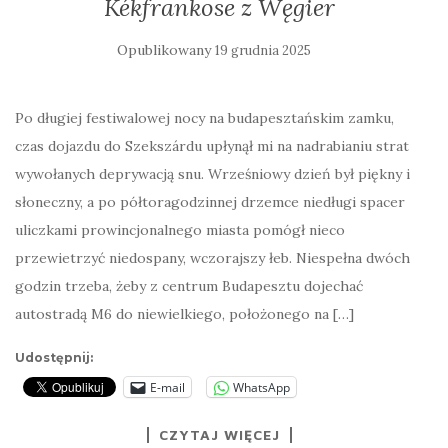
Kékfrankose z Węgier
Opublikowany
19 grudnia 2025
Po długiej festiwalowej nocy na budapesztańskim zamku,
czas dojazdu do Szekszárdu upłynął mi na nadrabianiu strat
wywołanych deprywacją snu. Wrześniowy dzień był piękny i
słoneczny, a po półtoragodzinnej drzemce niedługi spacer
uliczkami prowincjonalnego miasta pomógł nieco
przewietrzyć niedospany, wczorajszy łeb. Niespełna dwóch
godzin trzeba, żeby z centrum Budapesztu dojechać
autostradą M6 do niewielkiego, położonego na […]
Udostępnij:
E-mail
WhatsApp
CZYTAJ WIĘCEJ