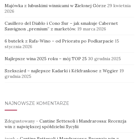
Majówka z lubuskimi winnicami w Zielonej Górze
29 kwietnia
2026
Casillero del Diablo i Cono Sur – jak smakuje Cabernet
Sauvignon „premium” z marketów.
19 marca 2026
6 butelek z Rafa-Wino – od Prioratu po Podkarpacie
15
stycznia 2026
Najlepsze wina 2025 roku – mój TOP 25
30 grudnia 2025
Szekszárd – najlepsze Kadarki i Kékfrankose z Węgier
19
grudnia 2025
NAJNOWSZE KOMENTARZE
Zdegustowany
-
Cantine Settesoli i Mandrarossa: Recenzja
win z największej spółdzielni Sycylii
jacek
-
Cantine Settesoli i Mandrarossa: Recenzja win z