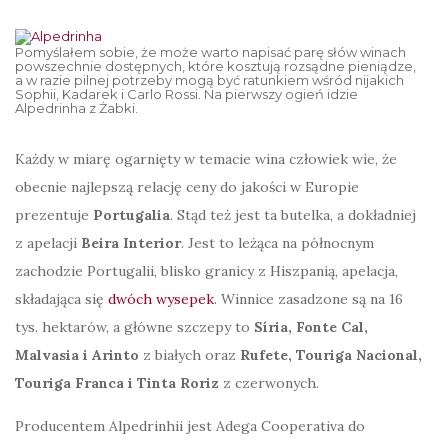
Pomyślałem sobie, że może warto napisać parę słów winach
powszechnie dostępnych, które kosztują rozsądne pieniądze,
a w razie pilnej potrzeby mogą być ratunkiem wśród nijakich
Sophii, Kadarek i Carlo Rossi. Na pierwszy ogień idzie
Alpedrinha z Żabki.
Każdy w miarę ogarnięty w temacie wina człowiek wie, że
obecnie najlepszą relację ceny do jakości w Europie
prezentuje
Portugalia
. Stąd też jest ta butelka, a dokładniej
z apelacji
Beira Interior
. Jest to leżąca na północnym
zachodzie Portugalii, blisko granicy z Hiszpanią, apelacja,
składająca się
dwóch wysepek
. Winnice zasadzone są na 16
tys. hektarów, a główne szczepy to
Síria, Fonte Cal,
Malvasia i Arinto
z białych oraz
Rufete, Touriga Nacional,
Touriga Franca i Tinta Roriz
z czerwonych.
Producentem Alpedrinhii jest Adega Cooperativa do