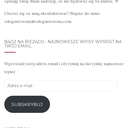
opisuję tutaj. Mam nadzieję, że nie będziesz się tu nudzić. 🥂
Chcesz się ze mną skontaktować? Napisz do mnie:
zdegustowany@zdegustowany.com.
BĄDŹ NA BIEŻĄCO - NAJNOWESZE WPISY WPROST NA
TWÓJ EMAIL.
Wprowadź swój adres email i otrzymuj na skrzynkę najnowsze
wpisy
Adres
e-
mail
SUBSKRYBUJ