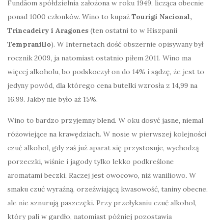
Fundãom spółdzielnia założona w roku 1949, licząca obecnie
ponad 1000 członków. Wino to kupaż
Tourigi Nacional,
Trincadeiry i Aragones
(ten ostatni to w Hiszpanii
Tempranillo
). W Internetach dość obszernie opisywany był
rocznik 2009, ja natomiast ostatnio piłem 2011. Wino ma
więcej alkoholu, bo podskoczył on do 14% i sądzę, że jest to
jedyny powód, dla którego cena butelki wzrosła z 14,99 na
16,99. Jakby nie było aż 15%.
Wino to bardzo przyjemny blend. W oku dosyć jasne, niemal
różowiejące na krawędziach. W nosie w pierwszej kolejności
czuć alkohol, gdy zaś już aparat się przystosuje, wychodzą
porzeczki, wiśnie i jagody tylko lekko podkreślone
aromatami beczki. Raczej jest owocowo, niż waniliowo. W
smaku czuć wyraźną, orzeźwiającą kwasowość, taniny obecne,
ale nie sznurują paszczęki. Przy przełykaniu czuć alkohol,
który pali w gardło, natomiast później pozostawia