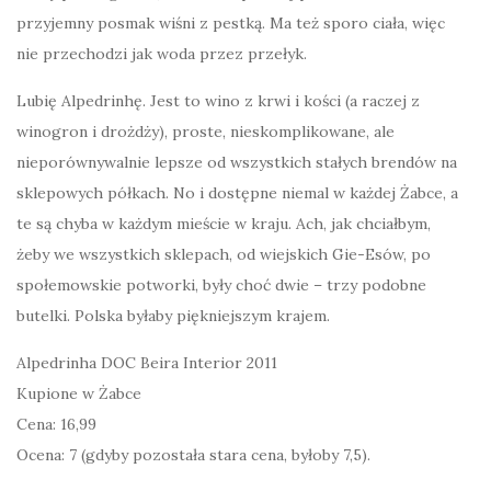
przyjemny posmak wiśni z pestką. Ma też sporo ciała, więc
nie przechodzi jak woda przez przełyk.
Lubię Alpedrinhę. Jest to wino z krwi i kości (a raczej z
winogron i drożdży), proste, nieskomplikowane, ale
nieporównywalnie lepsze od wszystkich stałych brendów na
sklepowych półkach. No i dostępne niemal w każdej Żabce, a
te są chyba w każdym mieście w kraju. Ach, jak chciałbym,
żeby we wszystkich sklepach, od wiejskich Gie-Esów, po
społemowskie potworki, były choć dwie – trzy podobne
butelki. Polska byłaby piękniejszym krajem.
Alpedrinha DOC Beira Interior 2011
Kupione w Żabce
Cena: 16,99
Ocena: 7 (gdyby pozostała stara cena, byłoby 7,5).