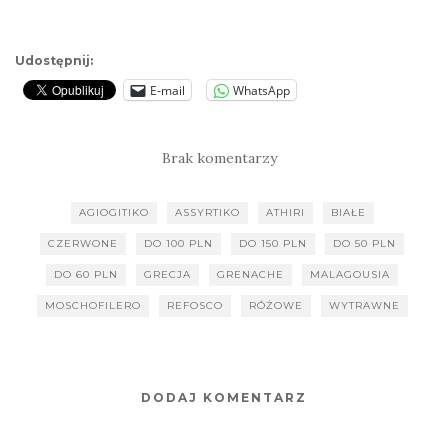
Udostępnij:
E-mail
WhatsApp
Brak komentarzy
AGIOGITIKO
ASSYRTIKO
ATHIRI
BIAŁE
CZERWONE
DO 100 PLN
DO 150 PLN
DO 50 PLN
DO 60 PLN
GRECJA
GRENACHE
MALAGOUSIA
MOSCHOFILERO
REFOSCO
RÓŻOWE
WYTRAWNE
DODAJ KOMENTARZ