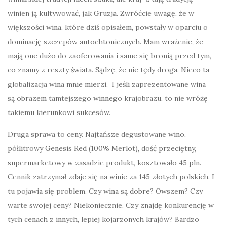
winien ją kultywować, jak Gruzja. Zwróćcie uwagę, że w
większości wina, które dziś opisałem, powstały w oparciu o
dominację szczepów autochtonicznych. Mam wrażenie, że
mają one dużo do zaoferowania i same się bronią przed tym,
co znamy z reszty świata. Sądzę, że nie tędy droga. Nieco ta
globalizacja wina mnie mierzi. I jeśli zaprezentowane wina
są obrazem tamtejszego winnego krajobrazu, to nie wróżę
takiemu kierunkowi sukcesów.
Druga sprawa to ceny. Najtańsze degustowane wino,
półlitrowy Genesis Red (100% Merlot), dość przeciętny,
supermarketowy w zasadzie produkt, kosztowało 45 pln.
Cennik zatrzymał zdaje się na winie za 145 złotych polskich. I
tu pojawia się problem. Czy wina są dobre? Owszem? Czy
warte swojej ceny? Niekoniecznie. Czy znajdę konkurencję w
tych cenach z innych, lepiej kojarzonych krajów? Bardzo