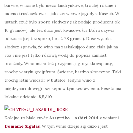
barwie, w nosie było nieco landrynkowe, trochę różane i
mocno truskawkowe – jak czerwcowe jagody z Kaszub. W
ustach czuć było sporo słodyczy (jak podaje producent ok.
16 gramów), ale też dużo jest kwasowości, która ożywia
odczucia (tej też sporo, bo aż 7,8 grama). Dość wysoka
słodycz sprawia, że wino ma zaskakująco dużo ciała jak na
róż i nie jest tylko różową wodą do popicia zamiast
oranżady. Wino miało też przyjemną, goryczkową nutę,
trochę w stylu grejpfruta. Świetne, bardzo słoneczne. Taki
trochę letni wieczór w butelce. Jedyne wino z
międzynarodowego szczepu w tym zestawieniu. Reszta ma
lokalne odcienie.
8,5/10
.
Kolejne to białe cuvée
Assyrtiko – Athiri 2014
z winiarni
Domaine Sigalas
. W tym winie dzieje się dużo i jest