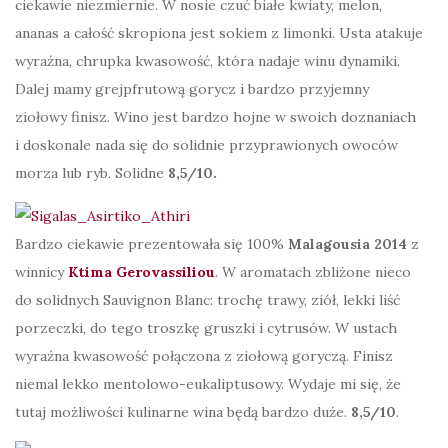
ciekawie niezmiernie. W nosie czuć białe kwiaty, melon,
ananas a całość skropiona jest sokiem z limonki. Usta atakuje
wyraźna, chrupka kwasowość, która nadaje winu dynamiki.
Dalej mamy grejpfrutową gorycz i bardzo przyjemny
ziołowy finisz. Wino jest bardzo hojne w swoich doznaniach
i doskonale nada się do solidnie przyprawionych owoców
morza lub ryb. Solidne
8,5/10.
Bardzo ciekawie prezentowała się 100%
Malagousia 2014
z
winnicy
Ktima Gerovassiliou
. W aromatach zbliżone nieco
do solidnych Sauvignon Blanc: trochę trawy, ziół, lekki liść
porzeczki, do tego troszkę gruszki i cytrusów. W ustach
wyraźna kwasowość połączona z ziołową goryczą. Finisz
niemal lekko mentolowo-eukaliptusowy. Wydaje mi się, że
tutaj możliwości kulinarne wina będą bardzo duże.
8,5/10
.