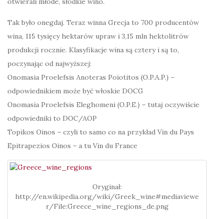
otwierali młode, słodkie wino.
Tak było onegdaj. Teraz winna Grecja to 700 producentów
wina, 115 tysięcy hektarów upraw i 3,15 mln hektolitrów
produkcji rocznie. Klasyfikacje wina są cztery i są to,
poczynając od najwyższej:
Onomasia Proelefsis Anoteras Poiotitos (O.P.A.P.) –
odpowiednikiem może być włoskie DOCG
Onomasia Proelefsis Eleghomeni (O.P.E.) – tutaj oczywiście
odpowiedniki to DOC/AOP
Topikos Oinos – czyli to samo co na przykład Vin du Pays
Epitrapezios Oinos – a tu Vin du France
Oryginał:
http://en.wikipedia.org/wiki/Greek_wine#mediaviewe
r/File:Greece_wine_regions_de.png