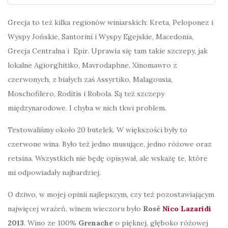
Grecja to też kilka regionów winiarskich: Kreta, Peloponez i
Wyspy Jońskie, Santorini i Wyspy Egejskie, Macedonia,
Grecja Centralna i Epir. Uprawia się tam takie szczepy, jak
lokalne Agiorghitiko, Mavrodaphne, Xinomawro z
czerwonych, z białych zaś Assyrtiko, Malagousia,
Moschofilero, Roditis i Robola. Są też szczepy
międzynarodowe. I chyba w nich tkwi problem.
Testowaliśmy około 20 butelek. W większości były to
czerwone wina. Było też jedno musujące, jedno różowe oraz
retsina. Wszystkich nie będę opisywał, ale wskażę te, które
mi odpowiadały najbardziej.
O dziwo, w mojej opinii najlepszym, czy też pozostawiającym
najwięcej wrażeń, winem wieczoru było
Rosé
Nico Lazaridi
2013
. Wino ze 100%
Grenache
o pięknej, głęboko różowej