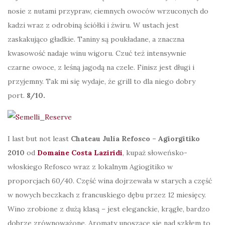
nosie z nutami przypraw, ciemnych owoców wrzuconych do
kadzi wraz z odrobiną ściółki i żwiru. W ustach jest
zaskakująco gładkie. Taniny są poukładane, a znaczna
kwasowość nadaje winu wigoru. Czuć też intensywnie
czarne owoce, z leśną jagodą na czele. Finisz jest długi i
przyjemny. Tak mi się wydaje, że grill to dla niego dobry
port.
8/10.
I last but not least
Chateau Julia Refosco – Agiorgitiko
2010
od
Domaine Costa Laziridi
, kupaż słoweńsko-
włoskiego Refosco wraz z lokalnym Agiogitiko w
proporcjach 60/40. Część wina dojrzewała w starych a część
w nowych beczkach z francuskiego dębu przez 12 miesięcy.
Wino zrobione z dużą klasą – jest eleganckie, krągłe, bardzo
dobrze zrównoważone. Aromaty unoszące się nad szkłem to