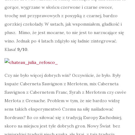
gorące, wygrzane w słońcu czerwone i czarne owoce,
trochę nut przyprawowych z posypką z czarnej, bardzo
gorzkiej czekolady. W ustach, jak wspomniałem, gładkość i
plusz. Mimo, że jest mocarne, to nie jest to narzucające się
wino. Jednak po 4 latach zdążyło się ładnie zintegrować.
Klasa!
9/10
.
Czy nie było więcej dobrych win? Oczywiście, że było. Były
kupaże Caberneta Sauvignon z Merlotem, mix Caberneta
Sauvignon z Cabernetem Franc, Syrah z Merlotem czy cuvée
Merlota z Grenache. Problem w tym, że nie bardzo widzę
sens takich eksperymentwó Czemu na siłę naśladować
Bordeaux? Bo co siłować się z tradycją Europy Zachodniej,
skoro na miejscu jest tyle dobrych gron. Nowy Świat bez
winiarskiej tradycji niech szuka, ale kraj z tają tradycją