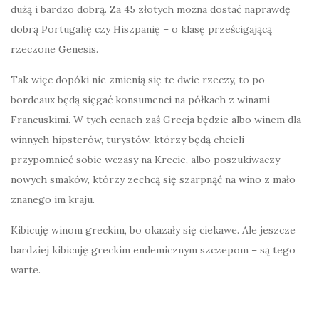
dużą i bardzo dobrą. Za 45 złotych można dostać naprawdę
dobrą Portugalię czy Hiszpanię – o klasę prześcigającą
rzeczone Genesis.
Tak więc dopóki nie zmienią się te dwie rzeczy, to po
bordeaux będą sięgać konsumenci na półkach z winami
Francuskimi. W tych cenach zaś Grecja będzie albo winem dla
winnych hipsterów, turystów, którzy będą chcieli
przypomnieć sobie wczasy na Krecie, albo poszukiwaczy
nowych smaków, którzy zechcą się szarpnąć na wino z mało
znanego im kraju.
Kibicuję winom greckim, bo okazały się ciekawe. Ale jeszcze
bardziej kibicuję greckim endemicznym szczepom – są tego
warte.