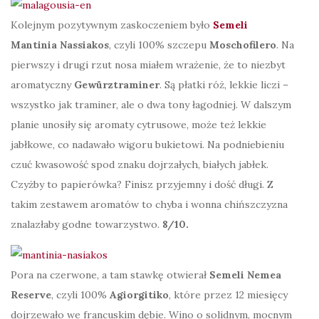
Kolejnym pozytywnym zaskoczeniem było
Semeli
Mantinia Nassiakos
, czyli 100% szczepu
Moschofilero
. Na
pierwszy i drugi rzut nosa miałem wrażenie, że to niezbyt
aromatyczny
Gewürztraminer
. Są płatki róż, lekkie liczi –
wszystko jak traminer, ale o dwa tony łagodniej. W dalszym
planie unosiły się aromaty cytrusowe, może też lekkie
jabłkowe, co nadawało wigoru bukietowi. Na podniebieniu
czuć kwasowość spod znaku dojrzałych, białych jabłek.
Czyżby to papierówka? Finisz przyjemny i dość długi. Z
takim zestawem aromatów to chyba i wonna chińszczyzna
znalazłaby godne towarzystwo.
8/10.
Pora na czerwone, a tam stawkę otwierał
Semeli Nemea
Reserve
, czyli 100%
Agiorgitiko
, które przez 12 miesięcy
dojrzewało we francuskim dębie. Wino o solidnym, mocnym