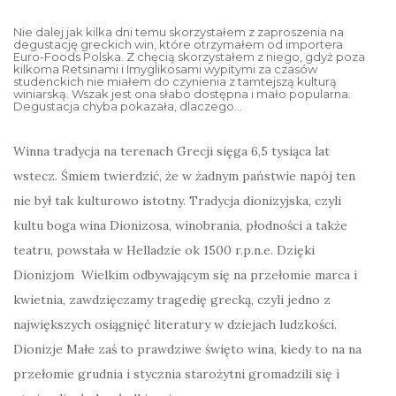
Nie dalej jak kilka dni temu skorzystałem z zaproszenia na
degustację greckich win, które otrzymałem od importera
Euro-Foods Polska. Z chęcią skorzystałem z niego, gdyż poza
kilkoma Retsinami i Imyglikosami wypitymi za czasów
studenckich nie miałem do czynienia z tamtejszą kulturą
winiarską. Wszak jest ona słabo dostępna i mało popularna.
Degustacja chyba pokazała, dlaczego…
Winna tradycja na terenach Grecji sięga 6,5 tysiąca lat
wstecz. Śmiem twierdzić, że w żadnym państwie napój ten
nie był tak kulturowo istotny. Tradycja dionizyjska, czyli
kultu boga wina Dionizosa, winobrania, płodności a także
teatru, powstała w Helladzie ok 1500 r.p.n.e. Dzięki
Dionizjom Wielkim odbywającym się na przełomie marca i
kwietnia, zawdzięczamy tragedię grecką, czyli jedno z
największych osiągnięć literatury w dziejach ludzkości.
Dionizje Małe zaś to prawdziwe święto wina, kiedy to na na
przełomie grudnia i stycznia starożytni gromadzili się i