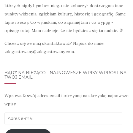
których nigdy bym bez niego nie zobaczył, dostrzegam inne
punkty widzenia, zgłębiam kulturę, historię i geografię. Same
fajne rzeczy. Co wyłuskam, co zapamiętam i co wypiję -
opisuję tutaj. Mam nadzieję, że nie będziesz się tu nudzić. 🥂
Chcesz się ze mną skontaktować? Napisz do mnie:
zdegustowany@zdegustowany.com.
BĄDŹ NA BIEŻĄCO - NAJNOWESZE WPISY WPROST NA
TWÓJ EMAIL.
Wprowadź swój adres email i otrzymuj na skrzynkę najnowsze
wpisy
Adres
e-
mail