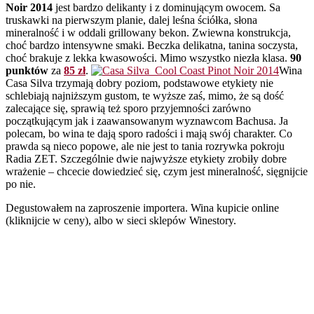
Noir 2014
jest bardzo delikanty i z dominującym owocem. Sa
truskawki na pierwszym planie, dalej leśna ściółka, słona
mineralność i w oddali grillowany bekon. Zwiewna konstrukcja,
choć bardzo intensywne smaki. Beczka delikatna, tanina soczysta,
choć brakuje z lekka kwasowości. Mimo wszystko niezła klasa.
90
punktów
za
85 zł
.
Wina
Casa Silva trzymają dobry poziom, podstawowe etykiety nie
schlebiają najniższym gustom, te wyższe zaś, mimo, że są dość
zalecające się, sprawią też sporo przyjemności zarówno
początkującym jak i zaawansowanym wyznawcom Bachusa. Ja
polecam, bo wina te dają sporo radości i mają swój charakter. Co
prawda są nieco popowe, ale nie jest to tania rozrywka pokroju
Radia ZET. Szczególnie dwie najwyższe etykiety zrobiły dobre
wrażenie – chcecie dowiedzieć się, czym jest mineralność, sięgnijcie
po nie.
Degustowałem na zaproszenie importera. Wina kupicie online
(kliknijcie w ceny), albo w sieci sklepów Winestory.