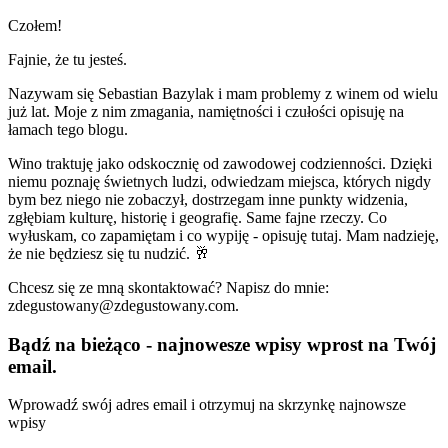
Czołem!
Fajnie, że tu jesteś.
Nazywam się Sebastian Bazylak i mam problemy z winem od wielu
już lat. Moje z nim zmagania, namiętności i czułości opisuję na
łamach tego blogu.
Wino traktuję jako odskocznię od zawodowej codzienności. Dzięki
niemu poznaję świetnych ludzi, odwiedzam miejsca, których nigdy
bym bez niego nie zobaczył, dostrzegam inne punkty widzenia,
zgłębiam kulturę, historię i geografię. Same fajne rzeczy. Co
wyłuskam, co zapamiętam i co wypiję - opisuję tutaj. Mam nadzieję,
że nie będziesz się tu nudzić. 🥂
Chcesz się ze mną skontaktować? Napisz do mnie:
zdegustowany@zdegustowany.com.
Bądź na bieżąco - najnowesze wpisy wprost na Twój
email.
Wprowadź swój adres email i otrzymuj na skrzynkę najnowsze
wpisy