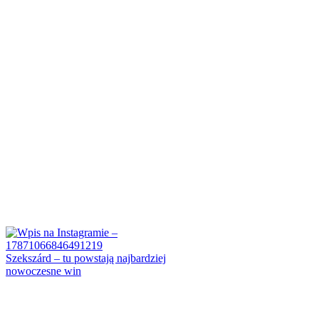
Szekszárd – tu powstają najbardziej
nowoczesne win