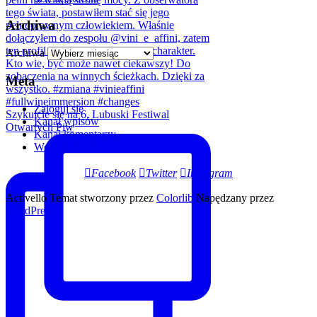
Archiwa
Archiwa
Meta
Zaloguj się
Szykujcie się na 6. Lubuski Festiwal
Kanał wpisów
Otwartych Piw
Kanał komentarzy
WordPress.org
Facebook
Twitter
Instagram
Activello Temat stworzony przez
Colorlib
Napędzany przez
WordPress