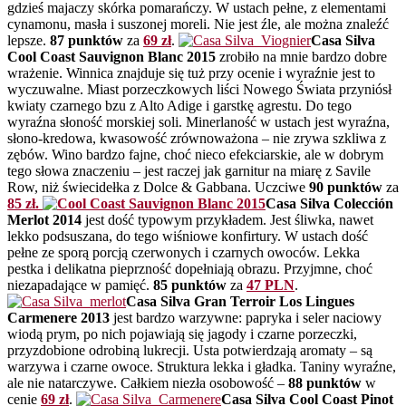
gdzieś majaczy skórka pomarańczy. W ustach pełne, z elementami
cynamonu, masła i suszonej moreli. Nie jest źle, ale można znaleźć
lepsze.
87 punktów
za
69 zł
.
Casa Silva
Cool Coast Sauvignon Blanc 2015
zrobiło na mnie bardzo dobre
wrażenie. Winnica znajduje się tuż przy ocenie i wyraźnie jest to
wyczuwalne. Miast porzeczkowych liści Nowego Świata przyniósł
kwiaty czarnego bzu z Alto Adige i garstkę agrestu. Do tego
wyraźna słoność morskiej soli. Minerlaność w ustach jest wyraźna,
słono-kredowa, kwasowość zrównoważona – nie zrywa szkliwa z
zębów. Wino bardzo fajne, choć nieco efekciarskie, ale w dobrym
tego słowa znaczeniu – jest raczej jak garnitur na miarę z Savile
Row, niż świecidełka z Dolce & Gabbana. Uczciwe
90 punktów
za
85 zł.
Casa Silva Colección
Merlot 2014
jest dość typowym przykładem. Jest śliwka, nawet
lekko podsuszana, do tego wiśniowe konfirtury. W ustach dość
pełne ze sporą porcją czerwonych i czarnych owoców. Lekka
pestka i delikatna pieprzność dopełniają obrazu. Przyjmne, choć
niezapadające w pamięć.
85 punktów
za
47 PLN
.
Casa Silva Gran Terroir Los Lingues
Carmenere 2013
jest bardzo warzywne: papryka i seler naciowy
wiodą prym, po nich pojawiają się jagody i czarne porzeczki,
przyzdobione odrobiną lukrecji. Usta potwierdzają aromaty – są
warzywa i czarne owoce. Struktura lekka i gładka. Taniny wyraźne,
ale nie natarczywe. Całkiem niezła osobowość –
88 punktów
w
cenie
69 zł
.
Casa Silva Cool Coast Pinot