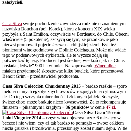
założycieli.
Casa Silva
swoje pochodzenie zawdzięcza rodzinie o znamiennym
nazwisku Bouchon (pol. Korek), która z końcem XIX wieku
przybyła z Saint Emilion, oczywiście w Bordeaux, do Chile. Obecni
właściciele (5 pokolenie), szczycą się tym, że przodkowie jako
pierwsi promowali pojęcie
terroir
na chilijskiej ziemi. Byli też
pionierami winogrodnictwa w Dolinie Colchagua. Może nie widać
tego w podstawowych etykietach, ale te wyższe zdają się
potwierdzać tę tezę. Producent jest średniej wielkości jak na Chile,
posiada „ledwie” 900 ha winnic. Na zaproszenie
Wineonline
miałem przyjemność skosztować kilku butelek, które prezentował
Benoit Grim – przedstawiciel producenta.
Casa Silva Colección Chardonnay 2015
– bardzo rześkie – sporo
melona i innych egzotycznych owoców rozpiętych na cytrusowym
tle. Do tego szczypta mineralności i zielonych jabłek. Soczyste,
świeże choć może brakuje nieco kwasowości. Za to rekompensuje
finiszem – pikantnym i krągłym –
86 punktów
w cenie
47 zł
.
Casa Silva Gran Terroir
Lolol Viognier 2014
– część wina dojrzewa przez 6 miesiący w
beczce i nie wiem, czy aż tak bardzo to pomogło – owoc: całkiem
niezła gruszka i brzoskwinia, przesłonięty został nutami dębu. W tle