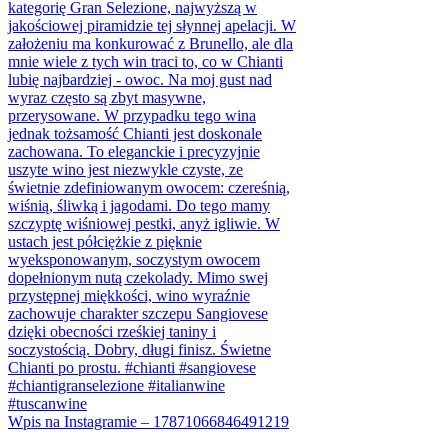
Wpis na Instagramie – 17871066846491219