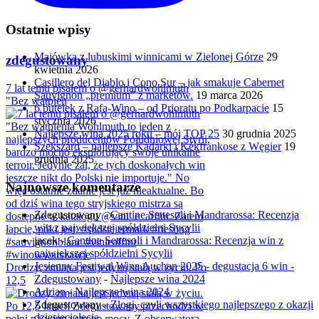
Ostatnie wpisy
Majówka z lubuskimi winnicami w Zielonej Górze
29
zdegustowany
kwietnia 2026
Casillero del Diablo i Cono Sur – jak smakuje Cabernet
7 lat temu pisałem o @gerhardwohlmuth
Sauvignon „premium” z marketów.
19 marca 2026
"Bez wątpien
6 butelek z Rafa-Wino – od Prioratu po Podkarpacie
15
stycznia 2026
Najlepsze wina 2025 roku – mój TOP 25
30 grudnia 2025
Szekszárd – najlepsze Kadarki i Kékfrankose z Węgier
19
grudnia 2025
Najnowsze komentarze
Zdegustowany
-
Cantine Settesoli i Mandrarossa: Recenzja
win z największej spółdzielni Sycylii
jacek
-
Cantine Settesoli i Mandrarossa: Recenzja win z
największej spółdzielni Sycylii
Jesienny Festiwal Wina Auchan 2025 - degustacja 6 win -
Drodzy, zmiana jest jedyną stałą w życiu. Po
Zdegustowany
-
Najlepsze wina 2024
12,5
Adrian
-
Najlepsze wina 2024
Zdegustowany
-
Złogi, czyli wszystkiego najlepszego z okazji
dziesięciolecia