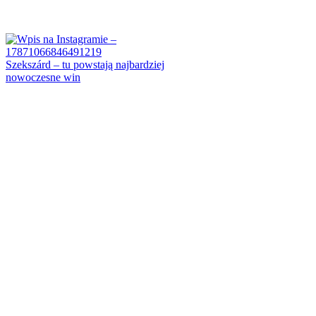
Szekszárd – tu powstają najbardziej
nowoczesne win