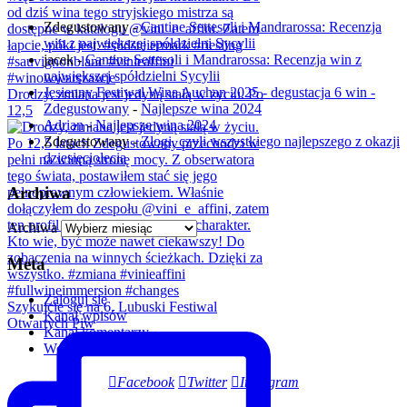
Zdegustowany
-
Cantine Settesoli i Mandrarossa: Recenzja
win z największej spółdzielni Sycylii
jacek
-
Cantine Settesoli i Mandrarossa: Recenzja win z
największej spółdzielni Sycylii
Jesienny Festiwal Wina Auchan 2025 - degustacja 6 win -
Drodzy, zmiana jest jedyną stałą w życiu. Po
Zdegustowany
-
Najlepsze wina 2024
12,5
Adrian
-
Najlepsze wina 2024
Zdegustowany
-
Złogi, czyli wszystkiego najlepszego z okazji
dziesięciolecia
Archiwa
Archiwa
Meta
Zaloguj się
Szykujcie się na 6. Lubuski Festiwal
Kanał wpisów
Otwartych Piw
Kanał komentarzy
WordPress.org
Facebook
Twitter
Instagram