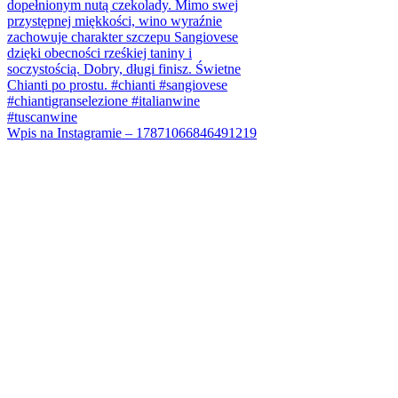
Wpis na Instagramie – 17871066846491219