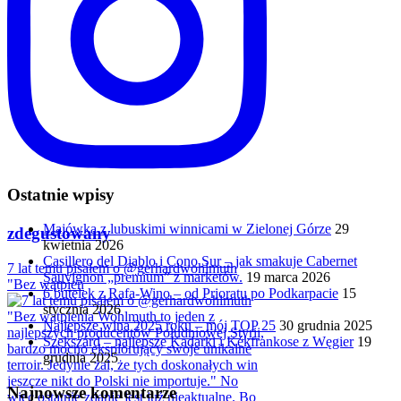
Ostatnie wpisy
Majówka z lubuskimi winnicami w Zielonej Górze
29
zdegustowany
kwietnia 2026
Casillero del Diablo i Cono Sur – jak smakuje Cabernet
7 lat temu pisałem o @gerhardwohlmuth
Sauvignon „premium” z marketów.
19 marca 2026
"Bez wątpien
6 butelek z Rafa-Wino – od Prioratu po Podkarpacie
15
stycznia 2026
Najlepsze wina 2025 roku – mój TOP 25
30 grudnia 2025
Szekszárd – najlepsze Kadarki i Kékfrankose z Węgier
19
grudnia 2025
Najnowsze komentarze