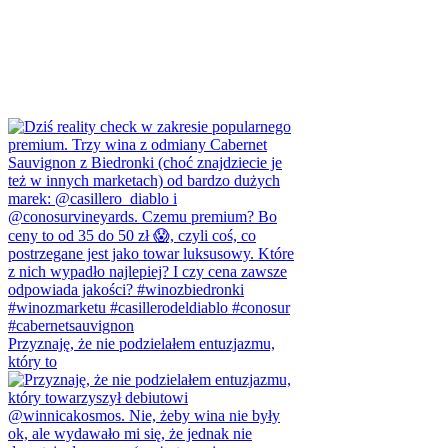
Przyznaję, że nie podzielałem entuzjazmu,
który to