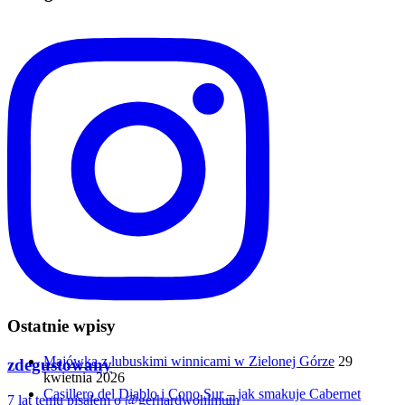
Ostatnie wpisy
Majówka z lubuskimi winnicami w Zielonej Górze
29
zdegustowany
kwietnia 2026
Casillero del Diablo i Cono Sur – jak smakuje Cabernet
7 lat temu pisałem o @gerhardwohlmuth