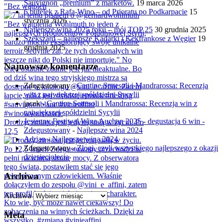
Sauvignon „premium” z marketów.
19 marca 2026
"Bez wątpien
6 butelek z Rafa-Wino – od Prioratu po Podkarpacie
15
stycznia 2026
Najlepsze wina 2025 roku – mój TOP 25
30 grudnia 2025
Szekszárd – najlepsze Kadarki i Kékfrankose z Węgier
19
grudnia 2025
Najnowsze komentarze
Zdegustowany
-
Cantine Settesoli i Mandrarossa: Recenzja
win z największej spółdzielni Sycylii
jacek
-
Cantine Settesoli i Mandrarossa: Recenzja win z
największej spółdzielni Sycylii
Jesienny Festiwal Wina Auchan 2025 - degustacja 6 win -
Drodzy, zmiana jest jedyną stałą w życiu. Po
Zdegustowany
-
Najlepsze wina 2024
12,5
Adrian
-
Najlepsze wina 2024
Zdegustowany
-
Złogi, czyli wszystkiego najlepszego z okazji
dziesięciolecia
Archiwa
Archiwa
Meta