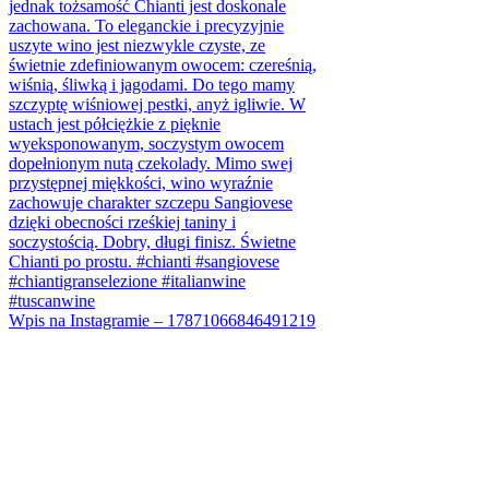
Wpis na Instagramie – 17871066846491219