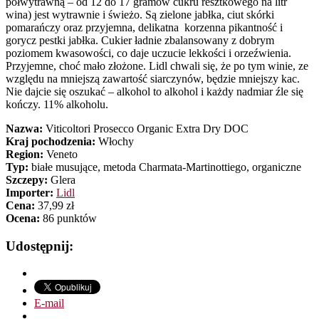
półwytrawną – od 12 do 17 gramów cukru resztkowego na litr
wina) jest wytrawnie i świeżo. Są zielone jabłka, ciut skórki
pomarańczy oraz przyjemna, delikatna korzenna pikantność i
gorycz pestki jabłka. Cukier ładnie zbalansowany z dobrym
poziomem kwasowości, co daje uczucie lekkości i orzeźwienia.
Przyjemne, choć mało złożone. Lidl chwali się, że po tym winie, ze
względu na mniejszą zawartość siarczynów, będzie mniejszy kac.
Nie dajcie się oszukać – alkohol to alkohol i każdy nadmiar źle się
kończy. 11% alkoholu.
Nazwa:
Viticoltori Prosecco Organic Extra Dry DOC
Kraj pochodzenia:
Włochy
Region:
Veneto
Typ:
białe musujące, metoda Charmata-Martinottiego, organiczne
Szczepy:
Glera
Importer:
Lidl
Cena:
37,99 zł
Ocena:
86 punktów
Udostępnij:
E-mail