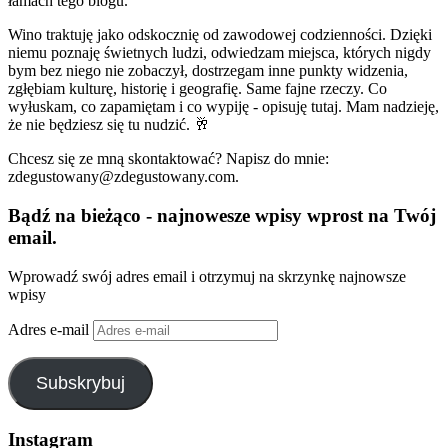
łamach tego blogu.
Wino traktuję jako odskocznię od zawodowej codzienności. Dzięki
niemu poznaję świetnych ludzi, odwiedzam miejsca, których nigdy
bym bez niego nie zobaczył, dostrzegam inne punkty widzenia,
zgłębiam kulturę, historię i geografię. Same fajne rzeczy. Co
wyłuskam, co zapamiętam i co wypiję - opisuję tutaj. Mam nadzieję,
że nie będziesz się tu nudzić. 🥂
Chcesz się ze mną skontaktować? Napisz do mnie:
zdegustowany@zdegustowany.com.
Bądź na bieżąco - najnowesze wpisy wprost na Twój
email.
Wprowadź swój adres email i otrzymuj na skrzynkę najnowsze
wpisy
Adres e-mail
Subskrybuj
Instagram