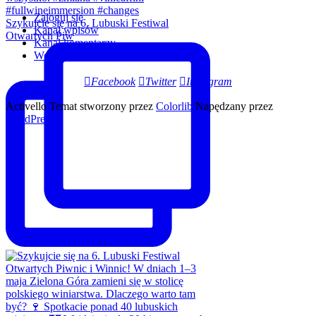
Zaloguj się
Szykujcie się na 6. Lubuski Festiwal
Kanał wpisów
Otwartych Piw
Kanał komentarzy
WordPress.org
Facebook
Twitter
Instagram
Activello Temat stworzony przez
Colorlib
Napędzany przez
WordPress