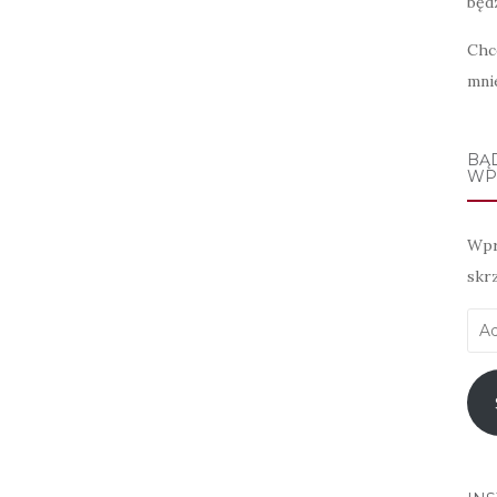
będz
Chc
mni
BĄ
WP
Wpr
skr
Adr
e-
mai