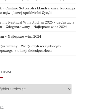
k
-
Cantine Settesoli i Mandrarossa: Recenzja
z największej spółdzielni Sycylii
ienny Festiwal Wina Auchan 2025 - degustacja
in - Zdegustowany
-
Najlepsze wina 2024
ian
-
Najlepsze wina 2024
gustowany
-
Złogi, czyli wszystkiego
epszego z okazji dziesięciolecia
CHIWA
hiwa
TA