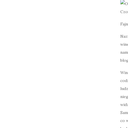
Czo
Fajn
Naz
wine
nami
blog
Win
cod
lud
nie
widz
Sam
co w