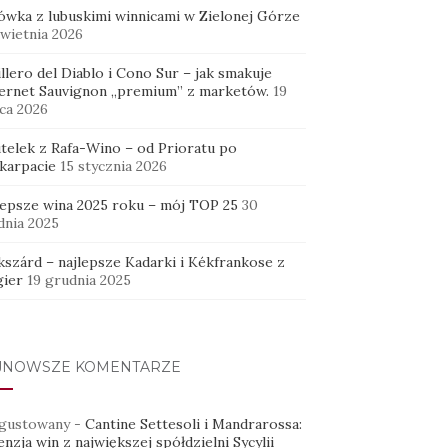
ówka z lubuskimi winnicami w Zielonej Górze
kwietnia 2026
llero del Diablo i Cono Sur – jak smakuje
ernet Sauvignon „premium” z marketów.
19
ca 2026
utelek z Rafa-Wino – od Prioratu po
karpacie
15 stycznia 2026
lepsze wina 2025 roku – mój TOP 25
30
dnia 2025
kszárd – najlepsze Kadarki i Kékfrankose z
ier
19 grudnia 2025
JNOWSZE KOMENTARZE
gustowany
-
Cantine Settesoli i Mandrarossa:
nzja win z największej spółdzielni Sycylii