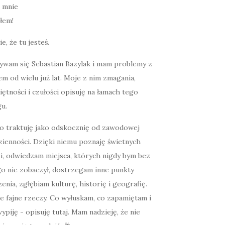
łem!
ie, że tu jesteś.
ywam się Sebastian Bazylak i mam problemy z
m od wielu już lat. Moje z nim zmagania,
ętności i czułości opisuję na łamach tego
u.
o traktuję jako odskocznię od zawodowej
zienności. Dzięki niemu poznaję świetnych
zi, odwiedzam miejsca, których nigdy bym bez
go nie zobaczył, dostrzegam inne punkty
enia, zgłębiam kulturę, historię i geografię.
e fajne rzeczy. Co wyłuskam, co zapamiętam i
ypiję - opisuję tutaj. Mam nadzieję, że nie