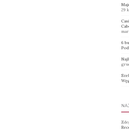
Maj
29 
Casi
Cab
mar
6 b
Pod
Naj
gru
Sze
Węg
NA
Zde
Rece