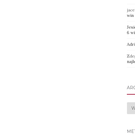
jace
win 
Jes
6 w
Adr
Zde
najl
AR
Arc
ME