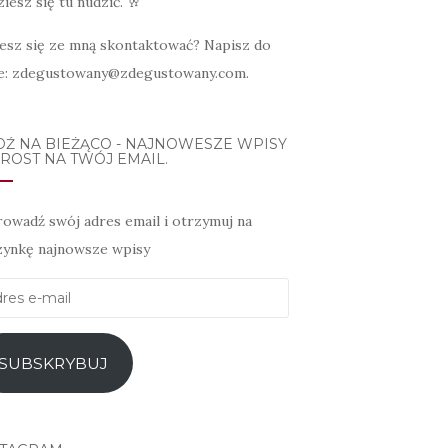
iesz się tu nudzić. 🥂
esz się ze mną skontaktować? Napisz do
e: zdegustowany@zdegustowany.com.
DŹ NA BIEŻĄCO - NAJNOWESZE WPISY
ROST NA TWÓJ EMAIL.
owadź swój adres email i otrzymuj na
zynkę najnowsze wpisy
es
l
SUBSKRYBUJ