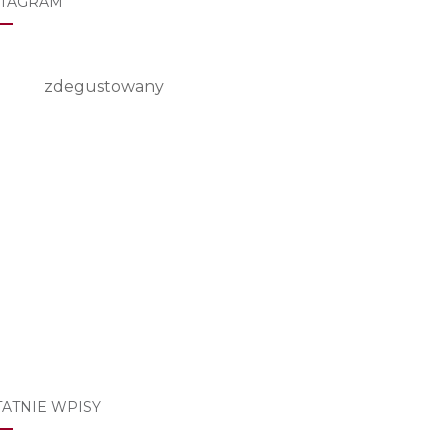
STAGRAM
zdegustowany
TATNIE WPISY