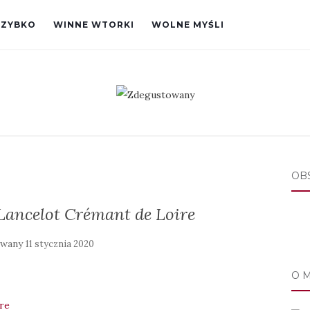
SZYBKO
WINNE WTORKI
WOLNE MYŚLI
OB
 Lancelot Crémant de Loire
owany
11 stycznia 2020
O 