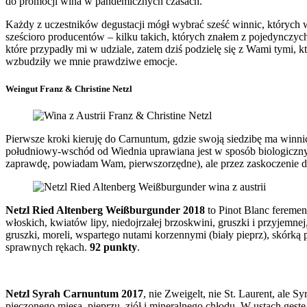
do promocji wina w pandemicznych czasach.
Każdy z uczestników degustacji mógł wybrać sześć winnic, których 
sześcioro producentów – kilku takich, których znałem z pojedynczych
które przypadły mi w udziale, zatem dziś podzielę się z Wami tymi, 
wzbudziły we mnie prawdziwe emocje.
Weingut Franz & Christine Netzl
Pierwsze kroki kieruję do Carnuntum, gdzie swoją siedzibę ma winn
południowy-wschód od Wiednia uprawiana jest w sposób biologiczny 
zaprawdę, powiadam Wam, pierwszorzędne), ale przez zaskoczenie dl
Netzl Ried Altenberg Weißburgunder 2018
to Pinot Blanc feremen
włoskich, kwiatów lipy, niedojrzałej brzoskwini, gruszki i przyjemnej
gruszki, moreli, wspartego nutami korzennymi (biały pieprz), skórką
sprawnych rękach.
92 punkty
.
Netzl Syrah Carnuntum 2017
, nie Zweigelt, nie St. Laurent, ale 
pieczonego mięsa, pieprzu, ziół i mineralnego chłodu. W ustach gęste