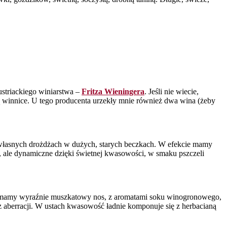
austriackiego winiarstwa –
Fritza Wieningera
. Jeśli nie wiecie,
są winnice. U tego producenta urzekły mnie również dwa wina (żeby
na własnych drożdżach w dużych, starych beczkach. W efekcie mamy
 ale dynamiczne dzięki świetnej kwasowości, w smaku pszczeli
aj mamy wyraźnie muszkatowy nos, z aromatami soku winogronowego,
 aberracji. W ustach kwasowość ładnie komponuje się z herbacianą