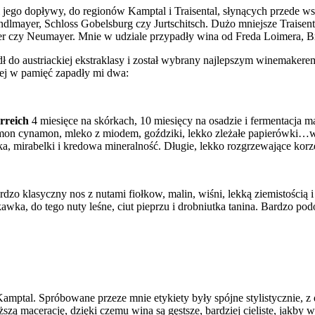
j i jego dopływy, do regionów Kamptal i Traisental, słynących przede 
mayer, Schloss Gobelsburg czy Jurtschitsch. Dużo mniejsze Traisental
Huber czy Neumayer. Mnie w udziale przypadły wina od Freda Loimera,
dł do austriackiej ekstraklasy i został wybrany najlepszym winemake
iej w pamięć zapadły mi dwa:
erreich
4 miesięce na skórkach, 10 miesięcy na osadzie i fermentacja m
amon cynamon, mleko z miodem, goździki, lekko zleżałe papierówki…wsp
błka, mirabelki i kredowa mineralność. Długie, lekko rozgrzewające ko
rdzo klasyczny nos z nutami fiołkow, malin, wiśni, lekką ziemistością
awka, do tego nuty leśne, ciut pieprzu i drobniutka tanina. Bardzo po
mptal. Spróbowane przeze mnie etykiety były spójne stylistycznie, z do
zą macerację, dzięki czemu wina są gęstsze, bardziej cieliste, jakby 