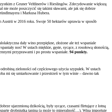
wszystkim z Gruner Veltlinerów i Rieslingów. Zdecydowanie większą
 nie może poszczycić się takimi sławami, ale jak się dobrze
 Bründlmayera i Markusa Hubera.
rem Austrii w 2016 roku. Swoje 50 hektarów uprawia w sposób
alolaktyczna dały wino przepiękne, złożone ale też wspaniale
aniały nos! W ustach miękkie, gęste, sycące, z rosołową słonością,
rzennymi przyprawami i po prostu wspaniałe.
94 punkty.
 i odrobiną zieloności od częściowego użycia szypułek. W ustach
doba mi się umiarkowanie i przestrzeń w tym winie – dawno tak
brze ujarzmioną dzikością, były sycące, czasami flirtujące z lotną
wsparte drobniutką taniną (a może to mineralność…). Wina importuje