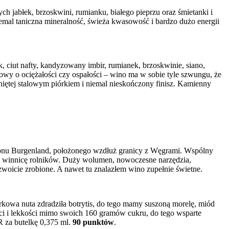
ch jabłek, brzoskwini, rumianku, białego pieprzu oraz śmietanki i
iemal taniczna mineralność, świeża kwasowość i bardzo dużo energii
, ciut nafty, kandyzowany imbir, rumianek, brzoskwinie, siano,
owy o ociężałości czy ospałości – wino ma w sobie tyle szwungu, że
iętej stalowym piórkiem i niemal nieskończony finisz. Kamienny
onu Burgenland, położonego wzdłuż granicy z Węgrami. Wspólny
 winnicę rolników. Duży wolumen, nowoczesne narzędzia,
woicie zrobione. A nawet tu znalazłem wino zupełnie świetne.
rkowa nuta zdradziła botrytis, do tego mamy suszoną morelę, miód
ści i lekkości mimo swoich 160 gramów cukru, do tego wsparte
 za butelkę 0,375 ml.
90 punktów
.