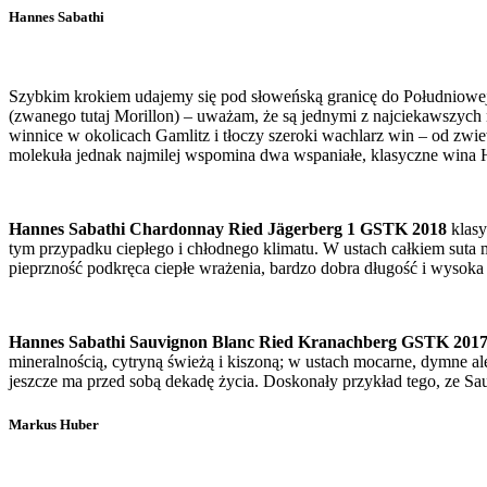
Hannes Sabathi
Szybkim krokiem udajemy się pod słoweńską granicę do Południowej 
(zwanego tutaj Morillon) – uważam, że są jednymi z najciekawszych 
winnice w okolicach Gamlitz i tłoczy szeroki wachlarz win – od zw
molekuła jednak najmilej wspomina dwa wspaniałe, klasyczne wina 
Hannes Sabathi Chardonnay Ried J
ä
gerberg 1 GSTK 2018
klas
tym przypadku ciepłego i chłodnego klimatu. W ustach całkiem suta ma
pieprzność podkręca ciepłe wrażenia, bardzo dobra długość i wyso
Hannes Sabathi Sauvignon Blanc Ried Kranachberg GSTK 201
mineralnością, cytryną świeżą i kiszoną; w ustach mocarne, dymne ale
jeszcze ma przed sobą dekadę życia. Doskonały przykład tego, ze Sa
Markus Huber