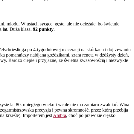
, miodu. W ustach sycące, gęste, ale nie ociężałe, bo świetnie
 lat. Duża klasa.
92 punkty
.
 Welschrieslinga po 4-tygodniowej maceracji na skórkach i dojrzewaniu
rka pomarańczy nabijana goździkami, szara reneta w dżdżysty dzień,
rawy. Bardzo ciepłe i przyjazne, ze świetna kwasowością i niezwykle
yzysie lat 80. ubiegłego wieku i wcale nie ma zamiaru zwalniać. Wina
t zegarmistrzowska precyzja i pewna skromność, przez którą przebija
a krześle). Importerem jest
Ambra
, choć po prawdzie ciężko