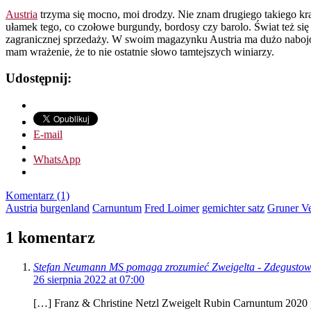
Austria
trzyma się mocno, moi drodzy. Nie znam drugiego takiego kraju
ułamek tego, co czołowe burgundy, bordosy czy barolo. Świat też się 
zagranicznej sprzedaży. W swoim magazynku Austria ma dużo nabojów –
mam wrażenie, że to nie ostatnie słowo tamtejszych winiarzy.
Udostępnij:
E-mail
WhatsApp
Komentarz (1)
Austria
burgenland
Carnuntum
Fred Loimer
gemichter satz
Gruner Ve
1 komentarz
Stefan Neumann MS pomaga zrozumieć Zweigelta - Zdegusto
26 sierpnia 2022 at 07:00
[…] Franz & Christine Netzl Zweigelt Rubin Carnuntum 2020 pro