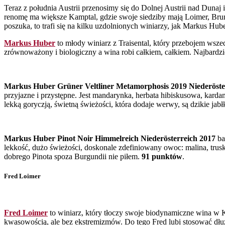
Teraz z południa Austrii przenosimy się do Dolnej Austrii nad Duna
renomę ma większe Kamptal, gdzie swoje siedziby mają Loimer, Brundl
poszuka, to trafi się na kilku uzdolnionych winiarzy, jak Markus 
Markus Huber
to młody winiarz z Traisental, który przebojem wsze
zrównoważony i biologiczny a wina robi całkiem, całkiem. Najbardz
Markus Huber Grüner Veltliner Metamorphosis 2019 Nieder
ö
st
przyjazne i przystępne. Jest mandarynka, herbata hibiskusowa, kard
lekką goryczją, świetną świeżości, która dodaje werwy, są dzikie ja
Markus Huber Pinot Noir Himmelreich Nieder
ö
sterreich 2017
ba
lekkość, dużo świeżości, doskonale zdefiniowany owoc: malina, trusk
dobrego Pinota spoza Burgundii nie piłem.
91 punktów
.
Fred Loimer
Fred Loimer
to winiarz, który tłoczy swoje biodynamiczne wina w Ka
kwasowością, ale bez ekstremizmów. Do tego Fred lubi stosować dłużs