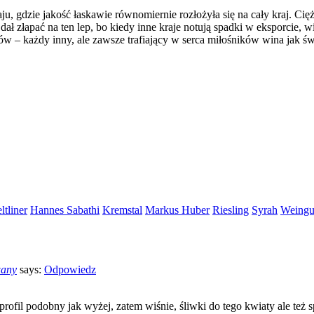
, gdzie jakość łaskawie równomiernie rozłożyła się na cały kraj. Ciężk
dał złapać na ten lep, bo kiedy inne kraje notują spadki w eksporcie, 
 każdy inny, ale zawsze trafiający w serca miłośników wina jak świat 
ltliner
Hannes Sabathi
Kremstal
Markus Huber
Riesling
Syrah
Weingut
wany
says:
Odpowiedz
fil podobny jak wyżej, zatem wiśnie, śliwki do tego kwiaty ale też spo