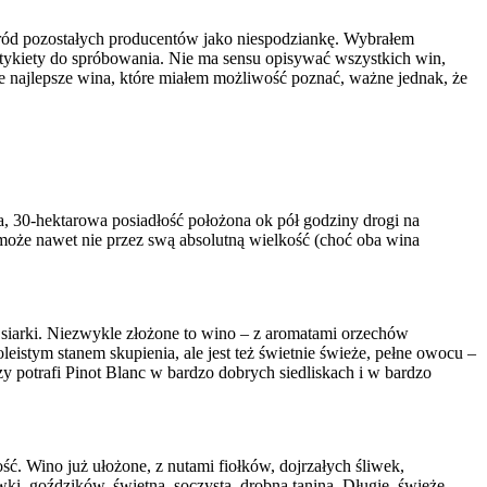
śród pozostałych producentów jako niespodziankę. Wybrałem
 etykiety do spróbowania. Nie ma sensu opisywać wszystkich win,
ie najlepsze wina, które miałem możliwość poznać, ważne jednak, że
nna, 30-hektarowa posiadłość położona ok pół godziny drogi na
może nawet nie przez swą absolutną wielkość (choć oba wina
j siarki. Niezwykle złożone to wino – z aromatami orzechów
oleistym stanem skupienia, ale jest też świetnie świeże, pełne owocu –
y potrafi Pinot Blanc w bardzo dobrych siedliskach i w bardzo
ść. Wino już ułożone, z nutami fiołków, dojrzałych śliwek,
wki, goździków, świetną, soczystą, drobną taniną. Długie, świeże,