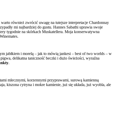
 warto również zwrócić uwagę na tutejsze interpretacje Chardonnay
zypadły mi najbardziej do gustu. Hannes Sabathi uprawia swoje
tery tygodnie na skórkach Muskatellera. Moja konserwatywna
 Winemates.
 jabłkiem i morelą – jak to mówią jankesi – best of two worlds – w
ż pigwa, delikatna taniczność beczki i dużo świeżości, wyraźna
unkty
.
tami mlecznymi, korzennymi przyprawami, surową kamienną
a, kiszona cytryna i mokre kamienie, już się układa, już wyobla, ale