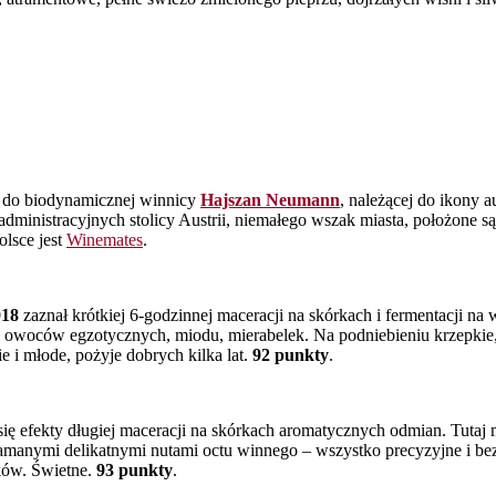
t do biodynamicznej winnicy
Hajszan Neumann
, należącej do ikony 
administracyjnych stolicy Austrii, niemałego wszak miasta, położone 
lsce jest
Winemates
.
018
zaznał krótkiej 6-godzinnej maceracji na skórkach i fermentacji 
h owoców egzotycznych, miodu, mierabelek. Na podniebieniu krzepkie,
e i młode, pożyje dobrych kilka lat.
92 punkty
.
się efekty długiej maceracji na skórkach aromatycznych odmian. Tut
amanymi delikatnymi nutami octu winnego – wszystko precyzyjne i bez
zików. Świetne.
93 punkty
.