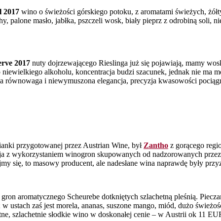
l 2017
wino o świeżości górskiego potoku, z aromatami świeżych, żółty
 palone masło, jabłka, pszczeli wosk, biały pieprz z odrobiną soli, n
erve 2017
nuty dojrzewającego Rieslinga już się pojawiają, mamy wosk
niewielkiego alkoholu, koncentracja budzi szacunek, jednak nie ma m
zeka równowaga i niewymuszona elegancja, precyzja kwasowości pociągn
anki przygotowanej przez Austrian Wine, był
Zantho
z gorącego regi
cja z wykorzystaniem winogron skupowanych od nadzorowanych przez
my się, to masowy producent, ale nadesłane wina naprawdę były przyz
 gron aromatycznego Scheurebe dotkniętych szlachetną pleśnią. Piecza
 w ustach zaś jest morela, ananas, suszone mango, miód, dużo świeżo
e, szlachetnie słodkie wino w doskonałej cenie – w Austrii ok 11 EUR