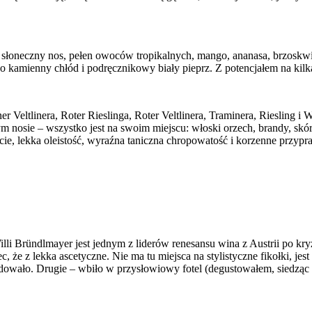
, słoneczny nos, pełen owoców tropikalnych, mango, ananasa, brzoskwini
kamienny chłód i podręcznikowy biały pieprz. Z potencjałem na kilka
r Veltlinera, Roter Rieslinga, Roter Veltlinera, Traminera, Riesling i
m nosie – wszystko jest na swoim miejscu: włoski orzech, brandy, skó
iście, lekka oleistość, wyraźna taniczna chropowatość i korzenne przyp
illi Bründlmayer jest jednym z liderów renesansu wina z Austrii po kr
 że z lekka ascetyczne. Nie ma tu miejsca na stylistyczne fikołki, jes
owało. Drugie – wbiło w przysłowiowy fotel (degustowałem, siedząc n