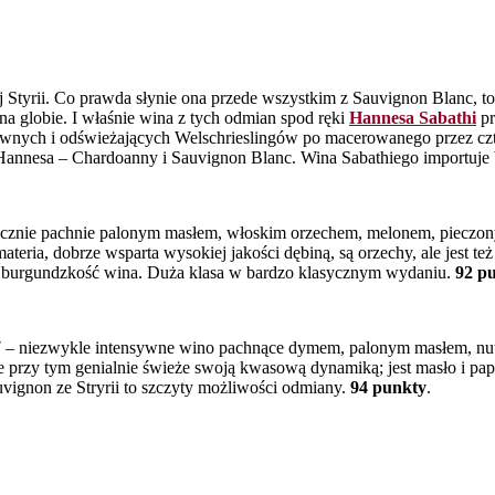
Styrii. Co prawda słynie ona przede wszystkim z Sauvignon Blanc, to
na globie. I właśnie wina z tych odmian spod ręki
Hannesa Sabathi
pr
iewnych i odświeżających Welschrieslingów po macerowanego przez cz
Hannesa – Chardoanny i Sauvignon Blanc. Wina Sabathiego importuje
ycznie pachnie palonym masłem, włoskim orzechem, melonem, pieczonym
teria, dobrze wsparta wysokiej jakości dębiną, są orzechy, ale jest te
ka burgundzkość wina. Duża klasa w bardzo klasycznym wydaniu.
92 p
7
– niezwykle intensywne wino pachnące dymem, palonym masłem, nu
 przy tym genialnie świeże swoją kwasową dynamiką; jest masło i papaj
uvignon ze Stryrii to szczyty możliwości odmiany.
94 punkty
.