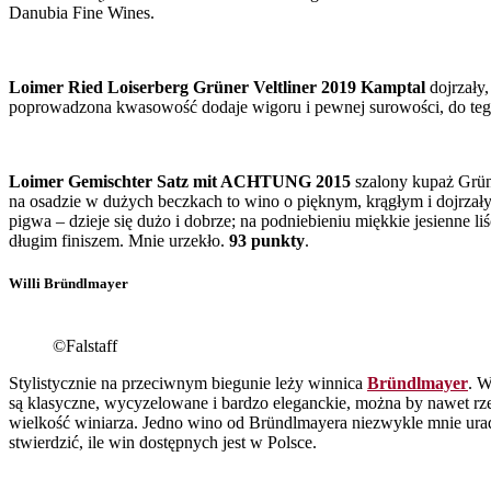
Danubia Fine Wines.
Loimer Ried Loiserberg Grüner Veltliner 2019 Kamptal
dojrzały
poprowadzona kwasowość dodaje wigoru i pewnej surowości, do tego 
Loimer Gemischter Satz mit ACHTUNG 2015
szalony kupaż Grüne
na osadzie w dużych beczkach to wino o pięknym, krągłym i dojrzały
pigwa – dzieje się dużo i dobrze; na podniebieniu miękkie jesienne l
długim finiszem. Mnie urzekło.
93 punkty
.
Willi Bründlmayer
©Falstaff
Stylistycznie na przeciwnym biegunie leży winnica
Bründlmayer
. W
są klasyczne, wycyzelowane i bardzo eleganckie, można by nawet rzec,
wielkość winiarza. Jedno wino od Bründlmayera niezwykle mnie urad
stwierdzić, ile win dostępnych jest w Polsce.