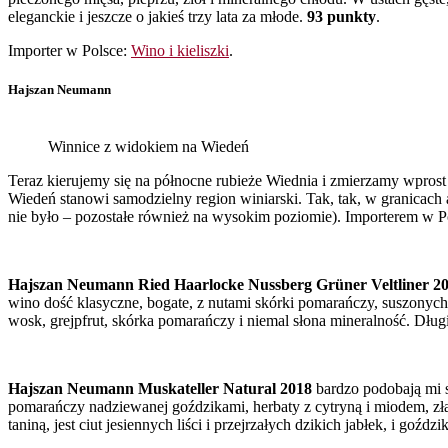
eleganckie i jeszcze o jakieś trzy lata za młode.
93 punkty
.
Importer w Polsce:
Wino i kieliszki
.
Hajszan Neumann
Winnice z widokiem na Wiedeń
Teraz kierujemy się na północne rubieże Wiednia i zmierzamy wpros
Wiedeń stanowi samodzielny region winiarski. Tak, tak, w granicach 
nie było – pozostałe również na wysokim poziomie). Importerem w Po
Hajszan Neumann Ried Haarlocke Nussberg Grüner Veltliner 2
wino dość klasyczne, bogate, z nutami skórki pomarańczy, suszonyc
wosk, grejpfrut, skórka pomarańczy i niemal słona mineralność. Długi
Hajszan Neumann Muskateller Natural 2018
bardzo podobają mi 
pomarańczy nadziewanej goździkami, herbaty z cytryną i miodem, zł
taniną, jest ciut jesiennych liści i przejrzałych dzikich jabłek, i goźd