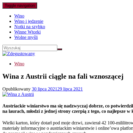
Toggle navigation
Wino
Wino i jedzenie
Notki na szybko
Winne Wtorki
Wolne myśli
Wino
Wina z Austrii ciągle na fali wznoszącej
Opublikowany
30 lipca 2021
29 lipca 2021
Austriackie winiarstwo ma się nadzwyczaj dobrze, co potwierdzi
na laurach, młodzi z jednej strony czerpią z tego, co najlepsze 
Wielki karton, który dotarł pod moje drzwi, zawierał 42 100-mililitr
materiały informacyjne o austriackim winiarstwie i online’owa pla