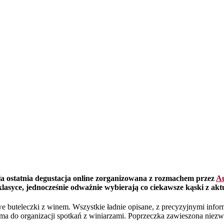
ła ostatnia degustacja online zorganizowana z rozmachem przez
Au
w klasyce, jednocześnie odważnie wybierają co ciekawsze kąski z ak
owe buteleczki z winem. Wszystkie ładnie opisane, z precyzyjnymi info
tforma do organizacji spotkań z winiarzami. Poprzeczka zawieszona n