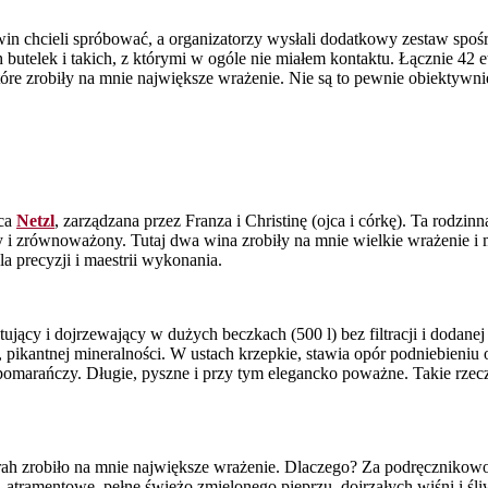
win chcieli spróbować, a organizatorzy wysłali dodatkowy zestaw spo
 butelek i takich, z którymi w ogóle nie miałem kontaktu. Łącznie 42
które zrobiły na mnie największe wrażenie. Nie są to pewnie obiektywn
ica
Netzl
, zarządzana przez Franza i Christinę (ojca i córkę). Ta rodzi
i zrównoważony. Tutaj dwa wina zrobiły na mnie wielkie wrażenie i 
a precyzji i maestrii wykonania.
tujący i dojrzewający w dużych beczkach (500 l) bez filtracji i dodane
, pikantnej mineralności. W ustach krzepkie, stawia opór podniebieniu 
 pomarańczy. Długie, pyszne i przy tym elegancko poważne. Takie rzecz
Syrah zrobiło na mnie największe wrażenie. Dlaczego? Za podręcznikowo
, atramentowe, pełne świeżo zmielonego pieprzu, dojrzałych wiśni i śli