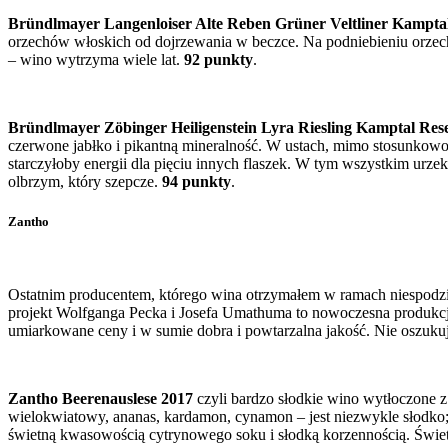
Bründlmayer Langenloiser Alte Reben Grüner Veltliner Kampta
orzechów włoskich od dojrzewania w beczce. Na podniebieniu orzechy,
– wino wytrzyma wiele lat.
92 punkty
.
Bründlmayer Zöbinger Heiligenstein Lyra Riesling Kamptal Res
czerwone jabłko i pikantną mineralność. W ustach, mimo stosunkowo 
starczyłoby energii dla pięciu innych flaszek. W tym wszystkim ur
olbrzym, który szepcze.
94 punkty
.
Zantho
Ostatnim producentem, którego wina otrzymałem w ramach niespodzi
projekt Wolfganga Pecka i Josefa Umathuma to nowoczesna produk
umiarkowane ceny i w sumie dobra i powtarzalna jakość. Nie oszukuj
Zantho Beerenauslese 2017
czyli bardzo słodkie wino wytłoczone z
wielokwiatowy, ananas, kardamon, cynamon – jest niezwykle słodko;
świetną kwasowością cytrynowego soku i słodką korzennością. Świetn