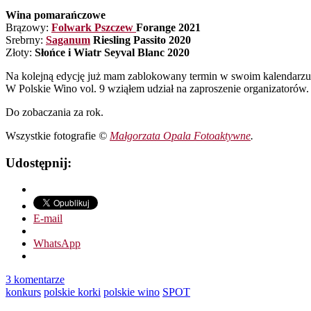
Wina pomarańczowe
Brązowy:
Folwark Pszczew
Forange 2021
Srebrny:
Saganum
Riesling Passito 2020
Złoty:
Słońce i Wiatr Seyval Blanc 2020
Na kolejną edycję już mam zablokowany termin w swoim kalendarzu
W Polskie Wino vol. 9 wziąłem udział na zaproszenie organizatorów
Do zobaczania za rok.
Wszystkie fotografie
©
Małgorzata Opala Fotoaktywne
.
Udostępnij:
E-mail
WhatsApp
3 komentarze
konkurs
polskie korki
polskie wino
SPOT