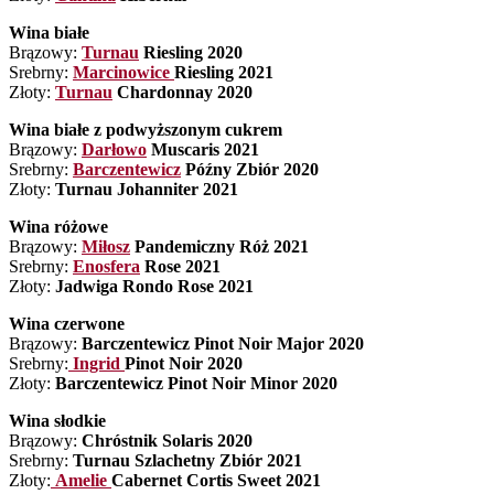
Wina białe
Brązowy:
Turnau
Riesling 2020
Srebrny:
Marcinowice
Riesling 2021
Złoty:
Turnau
Chardonnay 2020
Wina białe z podwyższonym cukrem
Brązowy:
Darłowo
Muscaris 2021
Srebrny:
Barczentewicz
Późny Zbiór 2020
Złoty:
Turnau Johanniter 2021
Wina różowe
Brązowy:
Miłosz
Pandemiczny Róż 2021
Srebrny:
Enosfera
Rose 2021
Złoty:
Jadwiga Rondo Rose 2021
Wina czerwone
Brązowy:
Barczentewicz Pinot Noir Major 2020
Srebrny:
Ingrid
Pinot Noir 2020
Złoty:
Barczentewicz Pinot Noir Minor 2020
Wina słodkie
Brązowy:
Chróstnik Solaris 2020
Srebrny:
Turnau Szlachetny Zbiór 2021
Złoty:
Amelie
Cabernet Cortis Sweet 2021