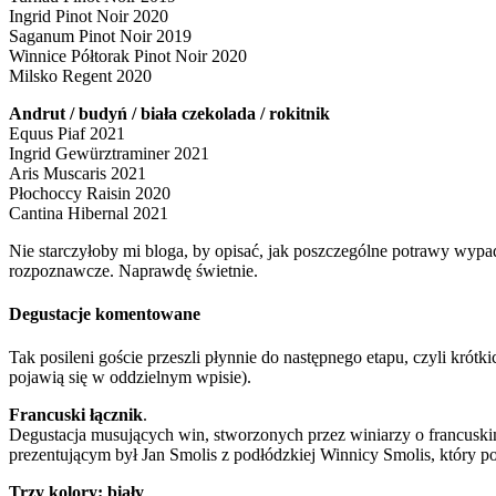
Ingrid Pinot Noir 2020
Saganum Pinot Noir 2019
Winnice Półtorak Pinot Noir 2020
Milsko Regent 2020
Andrut / budyń / biała czekolada / rokitnik
Equus Piaf 2021
Ingrid Gewürztraminer 2021
Aris Muscaris 2021
Płochoccy Raisin 2020
Cantina Hibernal 2021
Nie starczyłoby mi bloga, by opisać, jak poszczególne potrawy wypa
rozpoznawcze. Naprawdę świetnie.
Degustacje komentowane
Tak posileni goście przeszli płynnie do następnego etapu, czyli kró
pojawią się w oddzielnym wpisie).
Francuski łącznik
.
Degustacja musujących win, stworzonych przez winiarzy o francusk
prezentującym był Jan Smolis z podłódzkiej Winnicy Smolis, który p
Trzy kolory: biały