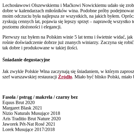
Lechosławowi Olszewskiemu i Maćkowi Nowickiemu udało się zro
dobre w kalendarzach miłośników wina. Podobne próby podejmowan
moim odczuciu była najlepsza ze wszystkich, na jakich byłem. Oprócz
zyskują cennych lat, pojawia się lepszy sprzęt – naprawdę wszystko t
poziomu złożoności i elegancji.
Pierwszy raz byłem na Polskim winie 5 lat temu i świetnie widać, jak 
rośnie doświadczenie dobrze już znanych winiarzy. Zaczyna się robić
tak dobre i produkowane w takiej ilości.
Śniadanie degustacyjne
Jak zwykle Polskie Wina zaczynają się śniadaniem, w którym zaprosz
szef warszawskiej restauracji
Źródło
. Miało być blisko Polski, miało
Fasola / pstrąg / makrela / czarny bez
Equus Brut 2020
Margaret Blask 2021
Nizio Naturals Musujące 2018
Aris Traditio Brut Nature 2020
Jaworek Pét-Nat Rosé 2021
Lorek Musujące 2017/2018