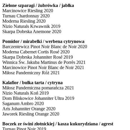
Zielone szparagi / żubrówka / jabłka
Marcinowice Riesling 2020
Turnau Chardonnay 2020
Moderna Riesling 2020
Nizio Naturals Krwawnik 2019
Skarpa Dobrska Anemone 2020
Pomidor / mirabelki / werbena cytrynowa
Barczentewicz Pinot Noir Blanc de Noir 2020
Moderna Cabernet Cortis Rosé 2020
Skarpa Dobrska Johanniter Rosé 2019
Winnica Św. Jakuba Martinus de Porrès 2021
Marcinowice Pinot Noir Blanc de Noir 2021
Miłosz Pandemiczny Róż 2021
Kalafior / bułka tarta / cytryna
Miłosz Pandemiczna pomarańcza 2021
Nizio Naturals Koń 2019
Dom Bliskowice Johanniter Ultra 2019
Saganum Ambro 2020
Aris Johanniter Orange 2020
Jaworek Riesling Orange 2020
Boczek ze świni złotnickiej / kasza kukurydziana / agrest
Turnau Pinot Noir 2019