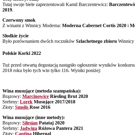
Tutaj swoje biele zaprezentowali Kamil Barczentewicz:
Barczentewi
2019
.
Czerwony smok
Z winami z Winnicy Moderna:
Moderna Cabernet Cortis 2020
i
Mo
Słodkie życie
Było porównaniem dwóch roczników
Szlachetnego zbioru
Winnicy 
Polskie Korki 2022
Tuż przed otwartą degustacją nastąpiło ogłoszenie wyników konkurs
2018 roku było tych win tylko 116. Wyniki poniżej:
Wina musujące (metoda szampańska):
Brązowy:
Marcinowice
Riesling Brut 2020
Srebrny:
Lorek
Musujące 2017/2018
Złoty:
Smolis
Rose 2016
Wina musujące (inne metody):
Brązowy:
Silesian
Patataj 2020
Srebrny:
Jadwiga
Różowa Pantera 2021
Złoty:
Cantina
Hibernal