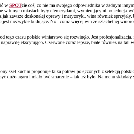
bić w
SPOT
cie
coś, co nie ma swojego odpowiednika w żadnym innym m
e w innych miastach były efemerydami, wymierającymi po jednej-dw
 jak zawsze doskonałej oprawy i merytoryki, wina również sprzyjały, b
o jest niezwykle budujące. No i coraz więcej win ze szlachetnej winoro
od tego czasu polskie winiarstwo się rozwinęło. Jest profesjonalizacja
 naprawdę ekscytująco. Czerwone coraz lepsze, białe również na fali 
ony szef kuchni proponuje kilka potraw połączonych z selekcją polsk
 być dużo agaru i miało być smacznie – tak też było. Na menu składały 