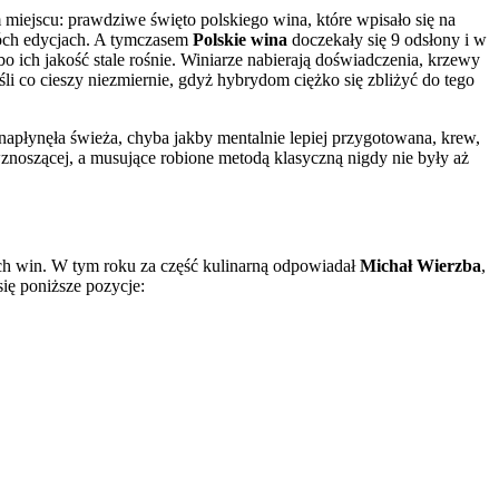
iejscu: prawdziwe święto polskiego wina, które wpisało się na
óch edycjach. A tymczasem
Polskie wina
doczekały się 9 odsłony i w
o ich jakość stale rośnie. Winiarze nabierają doświadczenia, krzewy
śli co cieszy niezmiernie, gdyż hybrydom ciężko się zbliżyć do tego
, napłynęła świeża, chyba jakby mentalnie lepiej przygotowana, krew,
wznoszącej, a musujące robione metodą klasyczną nigdy nie były aż
ich win. W tym roku za część kulinarną odpowiadał
Michał Wierzba
,
się poniższe pozycje: