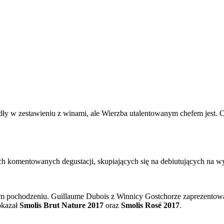
dły w zestawieniu z winami, ale Wierzba utalentowanym chefem jest. C
tkich komentowanych degustacji, skupiających się na debiutujących na
im pochodzeniu. Guillaume Dubois z Winnicy Gostchorze zaprezentow
okazał
Smolis Brut Nature 2017
oraz
Smolis Rosé 2017
.