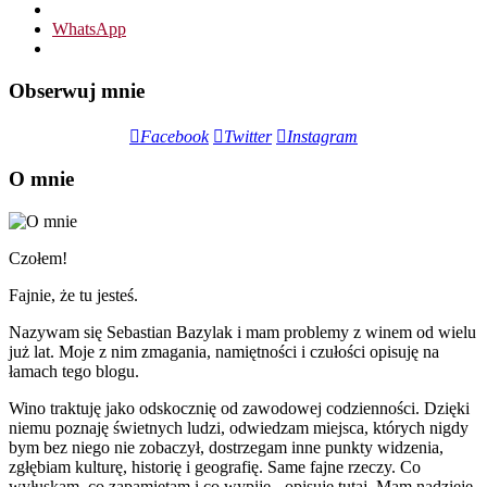
WhatsApp
Obserwuj mnie
Facebook
Twitter
Instagram
O mnie
Czołem!
Fajnie, że tu jesteś.
Nazywam się Sebastian Bazylak i mam problemy z winem od wielu
już lat. Moje z nim zmagania, namiętności i czułości opisuję na
łamach tego blogu.
Wino traktuję jako odskocznię od zawodowej codzienności. Dzięki
niemu poznaję świetnych ludzi, odwiedzam miejsca, których nigdy
bym bez niego nie zobaczył, dostrzegam inne punkty widzenia,
zgłębiam kulturę, historię i geografię. Same fajne rzeczy. Co
wyłuskam, co zapamiętam i co wypiję - opisuję tutaj. Mam nadzieję,