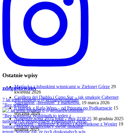
Ostatnie wpisy
Majówka z lubuskimi winnicami w Zielonej Górze
29
zdegustowany
kwietnia 2026
Casillero del Diablo i Cono Sur – jak smakuje Cabernet
7 lat temu pisałem o @gerhardwohlmuth
Sauvignon „premium” z marketów.
19 marca 2026
"Bez wątpien
6 butelek z Rafa-Wino – od Prioratu po Podkarpacie
15
stycznia 2026
Najlepsze wina 2025 roku – mój TOP 25
30 grudnia 2025
Szekszárd – najlepsze Kadarki i Kékfrankose z Węgier
19
grudnia 2025