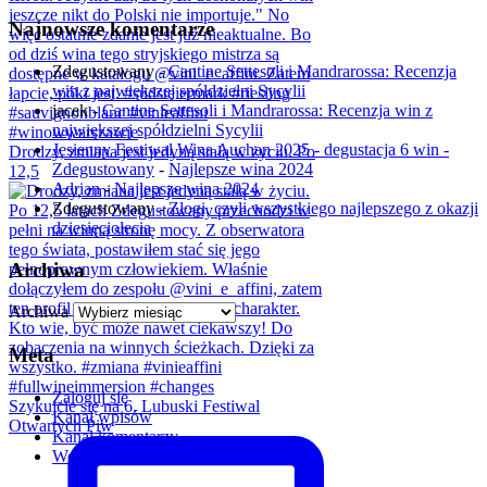
Najnowsze komentarze
Zdegustowany
-
Cantine Settesoli i Mandrarossa: Recenzja
win z największej spółdzielni Sycylii
jacek
-
Cantine Settesoli i Mandrarossa: Recenzja win z
największej spółdzielni Sycylii
Jesienny Festiwal Wina Auchan 2025 - degustacja 6 win -
Drodzy, zmiana jest jedyną stałą w życiu. Po
Zdegustowany
-
Najlepsze wina 2024
12,5
Adrian
-
Najlepsze wina 2024
Zdegustowany
-
Złogi, czyli wszystkiego najlepszego z okazji
dziesięciolecia
Archiwa
Archiwa
Meta
Zaloguj się
Szykujcie się na 6. Lubuski Festiwal
Kanał wpisów
Otwartych Piw
Kanał komentarzy
WordPress.org