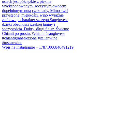
Wpis na Instagramie – 17871066846491219