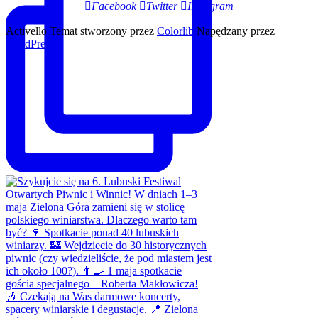
Facebook
Twitter
Instagram
Activello Temat stworzony przez
Colorlib
Napędzany przez
WordPress