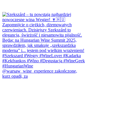
@warsaw_wine_experience zakończone,
kurz opadł, za