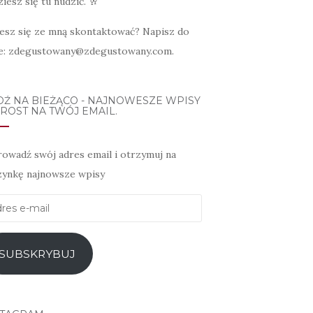
iesz się tu nudzić. 🥂
esz się ze mną skontaktować? Napisz do
e: zdegustowany@zdegustowany.com.
DŹ NA BIEŻĄCO - NAJNOWESZE WPISY
ROST NA TWÓJ EMAIL.
owadź swój adres email i otrzymuj na
zynkę najnowsze wpisy
es
l
SUBSKRYBUJ