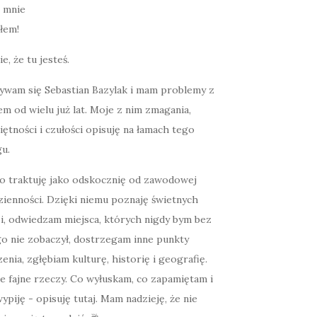
łem!
ie, że tu jesteś.
ywam się Sebastian Bazylak i mam problemy z
m od wielu już lat. Moje z nim zmagania,
ętności i czułości opisuję na łamach tego
u.
o traktuję jako odskocznię od zawodowej
zienności. Dzięki niemu poznaję świetnych
zi, odwiedzam miejsca, których nigdy bym bez
go nie zobaczył, dostrzegam inne punkty
enia, zgłębiam kulturę, historię i geografię.
e fajne rzeczy. Co wyłuskam, co zapamiętam i
ypiję - opisuję tutaj. Mam nadzieję, że nie