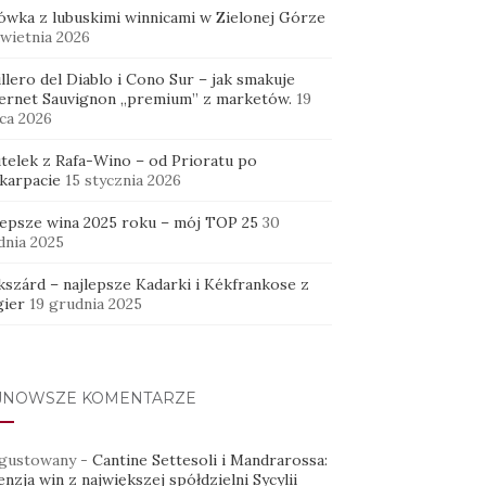
ówka z lubuskimi winnicami w Zielonej Górze
kwietnia 2026
llero del Diablo i Cono Sur – jak smakuje
ernet Sauvignon „premium” z marketów.
19
ca 2026
utelek z Rafa-Wino – od Prioratu po
karpacie
15 stycznia 2026
lepsze wina 2025 roku – mój TOP 25
30
dnia 2025
kszárd – najlepsze Kadarki i Kékfrankose z
ier
19 grudnia 2025
JNOWSZE KOMENTARZE
gustowany
-
Cantine Settesoli i Mandrarossa:
nzja win z największej spółdzielni Sycylii