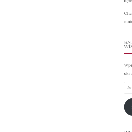
będz
Chc
mni
BĄ
WP
Wpr
skr
Adr
e-
mai