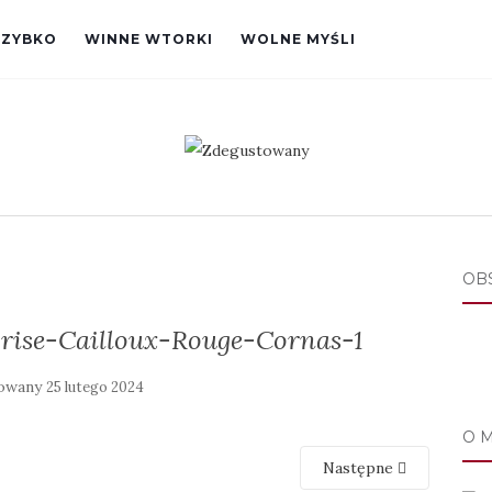
SZYBKO
WINNE WTORKI
WOLNE MYŚLI
OB
ise-Cailloux-Rouge-Cornas-1
kowany
25 lutego 2024
O 
Następne