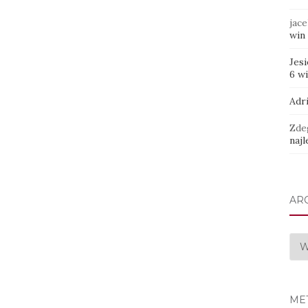
jace
win 
Jes
6 w
Adr
Zde
najl
AR
Arc
ME