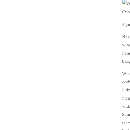
Czo
Fajn
Naz
wine
nami
blog
Win
cod
lud
nie
widz
Sam
co w