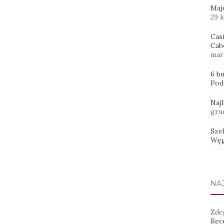
Maj
29 
Casi
Cab
mar
6 b
Pod
Naj
gru
Sze
Węg
NA
Zde
Rece