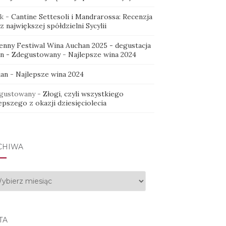
k
-
Cantine Settesoli i Mandrarossa: Recenzja
z największej spółdzielni Sycylii
ienny Festiwal Wina Auchan 2025 - degustacja
in - Zdegustowany
-
Najlepsze wina 2024
ian
-
Najlepsze wina 2024
gustowany
-
Złogi, czyli wszystkiego
epszego z okazji dziesięciolecia
CHIWA
hiwa
TA