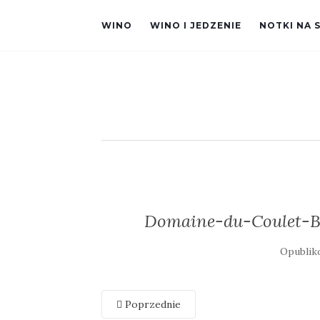
WINO
WINO I JEDZENIE
NOTKI NA 
Domaine-du-Coulet-Br
Opubli
Poprzednie