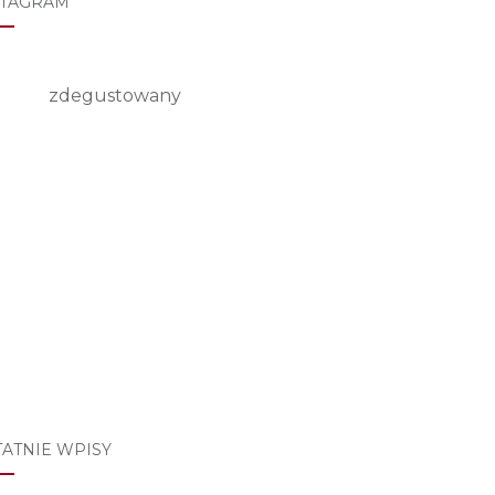
STAGRAM
zdegustowany
TATNIE WPISY