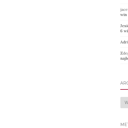
jace
win 
Jes
6 w
Adr
Zde
najl
AR
Arc
ME