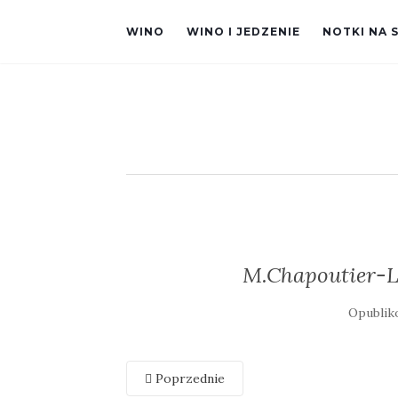
WINO
WINO I JEDZENIE
NOTKI NA 
M.Chapoutier-L
Opubli
Poprzednie