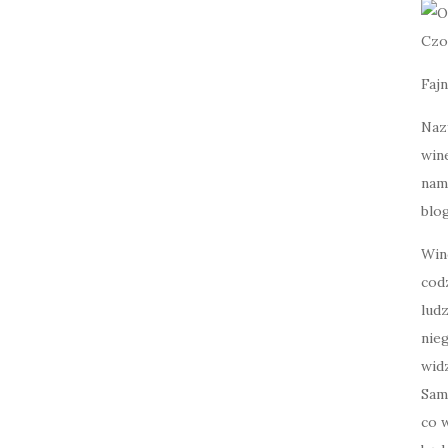
Czo
Fajn
Naz
wine
nami
blog
Win
cod
lud
nie
widz
Sam
co w