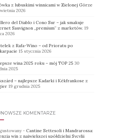
ówka z lubuskimi winnicami w Zielonej Górze
kwietnia 2026
llero del Diablo i Cono Sur – jak smakuje
ernet Sauvignon „premium” z marketów.
19
ca 2026
utelek z Rafa-Wino – od Prioratu po
karpacie
15 stycznia 2026
lepsze wina 2025 roku – mój TOP 25
30
dnia 2025
kszárd – najlepsze Kadarki i Kékfrankose z
ier
19 grudnia 2025
JNOWSZE KOMENTARZE
gustowany
-
Cantine Settesoli i Mandrarossa:
nzja win z największej spółdzielni Sycylii