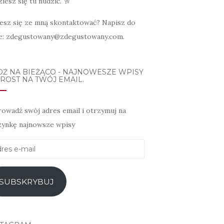
iesz się tu nudzić. 🥂
esz się ze mną skontaktować? Napisz do
e: zdegustowany@zdegustowany.com.
DŹ NA BIEŻĄCO - NAJNOWESZE WPISY
ROST NA TWÓJ EMAIL.
owadź swój adres email i otrzymuj na
zynkę najnowsze wpisy
es
l
SUBSKRYBUJ