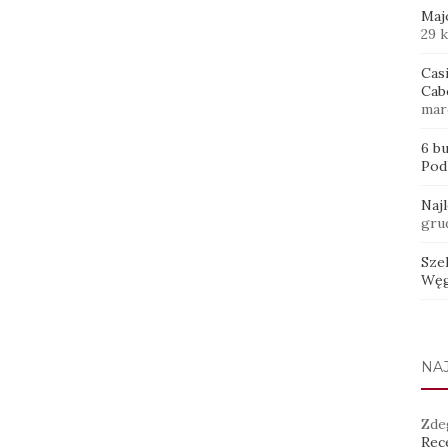
Maj
29 
Casi
Cab
mar
6 b
Pod
Naj
gru
Sze
Węg
NA
Zde
Rece