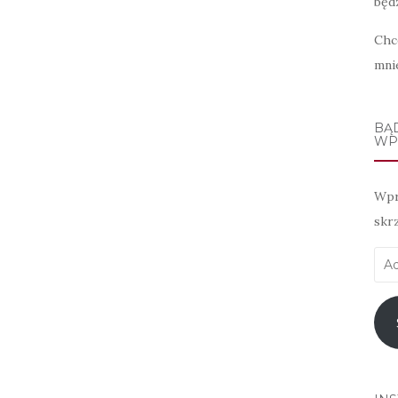
będz
Chc
mni
BĄ
WP
Wpr
skr
Adr
e-
mai