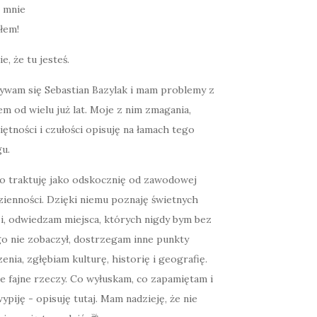
łem!
ie, że tu jesteś.
ywam się Sebastian Bazylak i mam problemy z
m od wielu już lat. Moje z nim zmagania,
ętności i czułości opisuję na łamach tego
u.
o traktuję jako odskocznię od zawodowej
zienności. Dzięki niemu poznaję świetnych
zi, odwiedzam miejsca, których nigdy bym bez
go nie zobaczył, dostrzegam inne punkty
enia, zgłębiam kulturę, historię i geografię.
e fajne rzeczy. Co wyłuskam, co zapamiętam i
ypiję - opisuję tutaj. Mam nadzieję, że nie