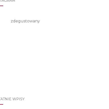
STAGRAM
zdegustowany
TATNIE WPISY