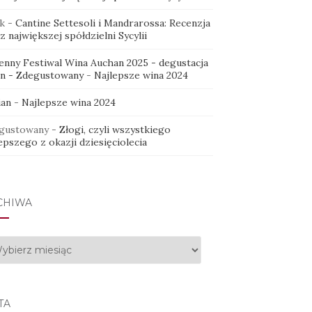
k
-
Cantine Settesoli i Mandrarossa: Recenzja
z największej spółdzielni Sycylii
ienny Festiwal Wina Auchan 2025 - degustacja
in - Zdegustowany
-
Najlepsze wina 2024
ian
-
Najlepsze wina 2024
gustowany
-
Złogi, czyli wszystkiego
epszego z okazji dziesięciolecia
CHIWA
hiwa
TA