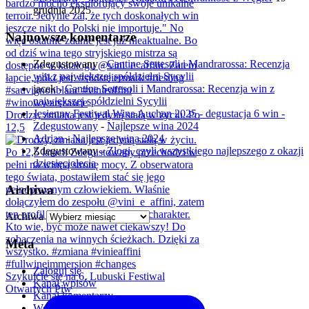
grudnia 2025
Najnowsze komentarze
Zdegustowany
-
Cantine Settesoli i Mandrarossa: Recenzja
win z największej spółdzielni Sycylii
jacek
-
Cantine Settesoli i Mandrarossa: Recenzja win z
największej spółdzielni Sycylii
Jesienny Festiwal Wina Auchan 2025 - degustacja 6 win -
Drodzy, zmiana jest jedyną stałą w życiu. Po
Zdegustowany
-
Najlepsze wina 2024
12,5
Adrian
-
Najlepsze wina 2024
Zdegustowany
-
Złogi, czyli wszystkiego najlepszego z okazji
dziesięciolecia
Archiwa
Archiwa
Meta
Zaloguj się
Szykujcie się na 6. Lubuski Festiwal
Kanał wpisów
Otwartych Piw
Kanał komentarzy
WordPress.org