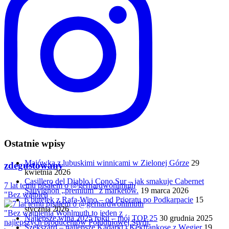
Ostatnie wpisy
Majówka z lubuskimi winnicami w Zielonej Górze
29
zdegustowany
kwietnia 2026
Casillero del Diablo i Cono Sur – jak smakuje Cabernet
7 lat temu pisałem o @gerhardwohlmuth
Sauvignon „premium” z marketów.
19 marca 2026
"Bez wątpien
6 butelek z Rafa-Wino – od Prioratu po Podkarpacie
15
stycznia 2026
Najlepsze wina 2025 roku – mój TOP 25
30 grudnia 2025
Szekszárd – najlepsze Kadarki i Kékfrankose z Węgier
19