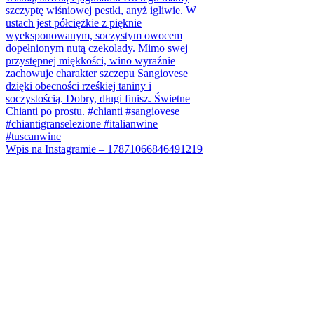
Wpis na Instagramie – 17871066846491219