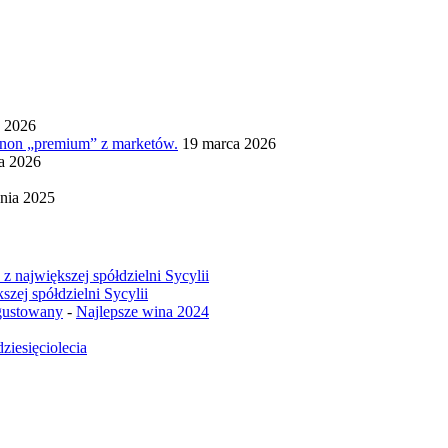
a 2026
ignon „premium” z marketów.
19 marca 2026
ia 2026
nia 2025
z największej spółdzielni Sycylii
szej spółdzielni Sycylii
egustowany
-
Najlepsze wina 2024
ziesięciolecia