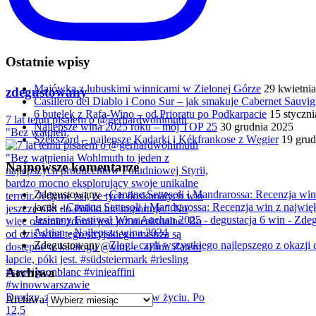
Ostatnie wpisy
Majówka z lubuskimi winnicami w Zielonej Górze
29 kwietni
zdegustowany
Casillero del Diablo i Cono Sur – jak smakuje Cabernet Sauv
6 butelek z Rafa-Wino – od Prioratu po Podkarpacie
15 styczn
7 lat temu pisałem o @gerhardwohlmuth
Najlepsze wina 2025 roku – mój TOP 25
30 grudnia 2025
"Bez wątpien
Szekszárd – najlepsze Kadarki i Kékfrankose z Węgier
19 grud
Najnowsze komentarze
Zdegustowany
-
Cantine Settesoli i Mandrarossa: Recenzja win 
jacek
-
Cantine Settesoli i Mandrarossa: Recenzja win z najwięk
Jesienny Festiwal Wina Auchan 2025 - degustacja 6 win - Zd
Adrian
-
Najlepsze wina 2024
Zdegustowany
-
Złogi, czyli wszystkiego najlepszego z okazji d
Archiwa
Drodzy, zmiana jest jedyną stałą w życiu. Po
Archiwa
12,5