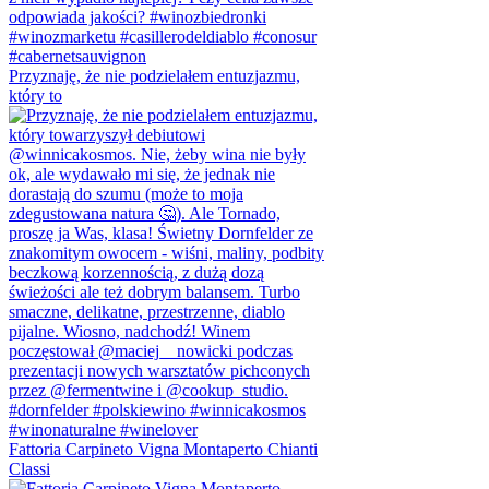
Przyznaję, że nie podzielałem entuzjazmu,
który to
Fattoria Carpineto Vigna Montaperto Chianti
Classi