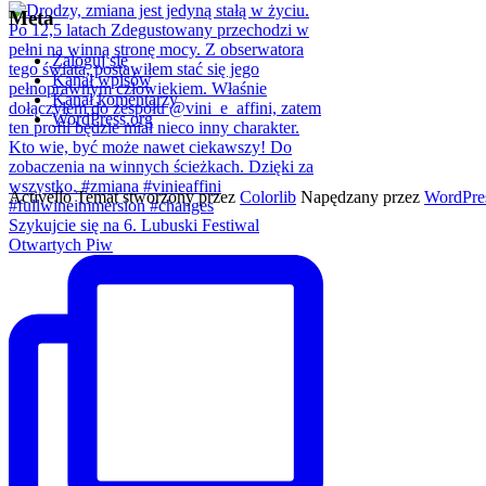
Meta
Zaloguj się
Kanał wpisów
Kanał komentarzy
WordPress.org
Activello Temat stworzony przez
Colorlib
Napędzany przez
WordPre
Szykujcie się na 6. Lubuski Festiwal
Otwartych Piw