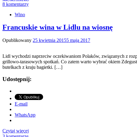
8 komentarzy
Wino
Francuskie wina w Lidlu na wiosnę
Opublikowany
25 kwietnia 2015
5 maja 2017
Lidl wychodzi naprzeciw oczekiwaniom Polaków, związanych z rozpo
grillowo-tarasowych spotkań. Co zatem warto wybrać okiem Zdegust
butelkach z kraju bagietki. […]
Udostępnij:
E-mail
WhatsApp
Czytaj więcej
3 komentarze