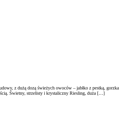
j budowy, z dużą dozą świeżych owoców – jabłko z pestką, gorzka
. Świetny, strzelisty i krystaliczny Riesling, duża […]