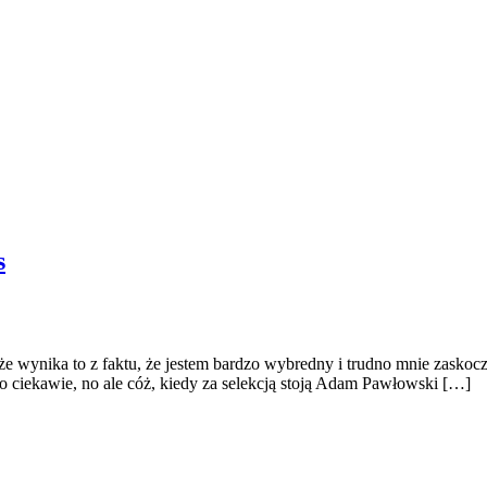
s
oże wynika to z faktu, że jestem bardzo wybredny i trudno mnie zask
o ciekawie, no ale cóż, kiedy za selekcją stoją Adam Pawłowski […]