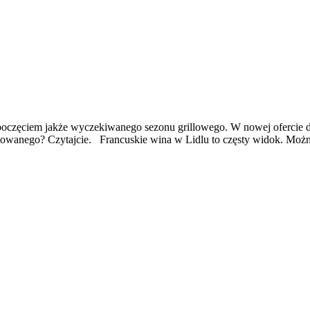
częciem jakże wyczekiwanego sezonu grillowego. W nowej ofercie dys
owanego? Czytajcie. Francuskie wina w Lidlu to częsty widok. Można