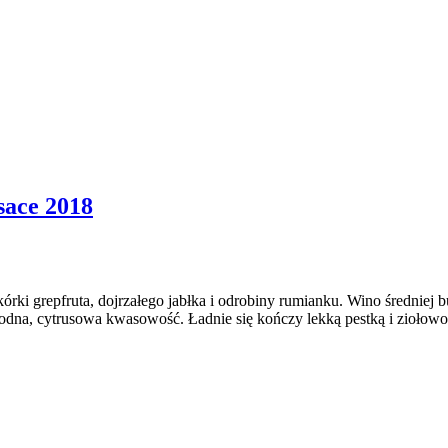
sace 2018
skórki grepfruta, dojrzałego jabłka i odrobiny rumianku. Wino średnie
na, cytrusowa kwasowość. Ładnie się kończy lekką pestką i ziołowością