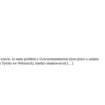
e wiecie, to mam problem z Gewurztraminerem (tym przez u umlaut
ym Tyrolu we Włoszech), bardzo smakował mi […]