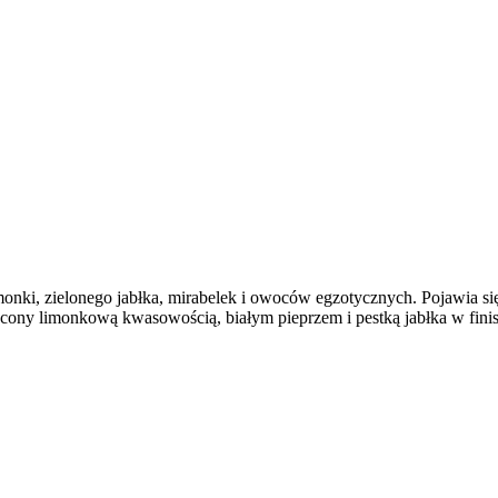
ki, zielonego jabłka, mirabelek i owoców egzotycznych. Pojawia się t
ęcony limonkową kwasowością, białym pieprzem i pestką jabłka w fin