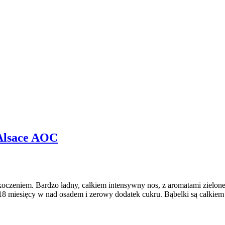
’Alsace AOC
skoczeniem. Bardzo ładny, całkiem intensywny nos, z aromatami zielon
e 18 miesięcy w nad osadem i zerowy dodatek cukru. Bąbelki są całkie