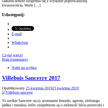
całkiem dobrze uzupełnia się z wyraźnie poprowadzoną
kwasowością. Warte […]
Udostępnij:
E-mail
WhatsApp
Czytaj więcej
Brak komentarzy
Notki na szybko
Villebois Sancerre 2017
Opublikowany
25 kwietnia 2019
25 kwietnia 2019
To rześkie Sancerre raczy aromatami limonki, agrestu, zielonego
jabłka i marakui, które uzupełnione są o zieloność liścia porzeczki i