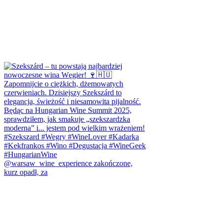
@warsaw_wine_experience zakończone,
kurz opadł, za