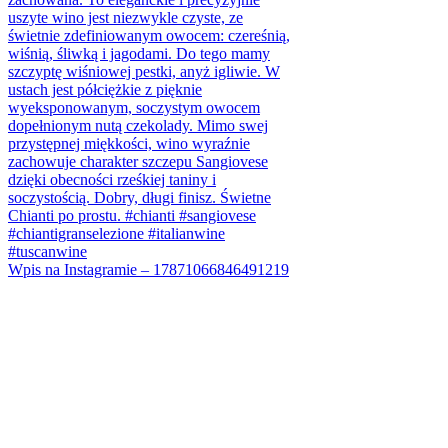
Wpis na Instagramie – 17871066846491219