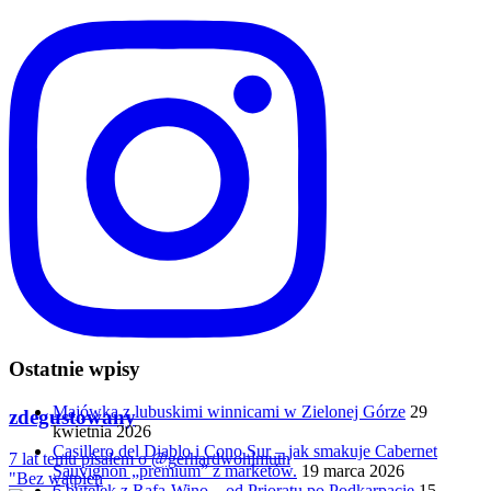
Ostatnie wpisy
Majówka z lubuskimi winnicami w Zielonej Górze
29
zdegustowany
kwietnia 2026
Casillero del Diablo i Cono Sur – jak smakuje Cabernet
7 lat temu pisałem o @gerhardwohlmuth
Sauvignon „premium” z marketów.
19 marca 2026
"Bez wątpien
6 butelek z Rafa-Wino – od Prioratu po Podkarpacie
15