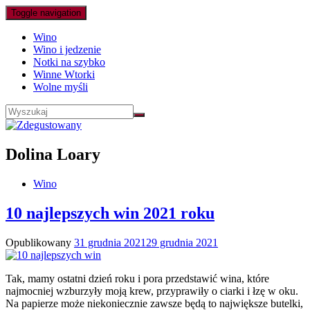
Toggle navigation
Wino
Wino i jedzenie
Notki na szybko
Winne Wtorki
Wolne myśli
Dolina Loary
Wino
10 najlepszych win 2021 roku
Opublikowany
31 grudnia 2021
29 grudnia 2021
Tak, mamy ostatni dzień roku i pora przedstawić wina, które
najmocniej wzburzyły moją krew, przyprawiły o ciarki i łzę w oku.
Na papierze może niekoniecznie zawsze będą to największe butelki,