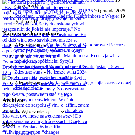
stycznia 2026
Najlepsze wina 2025 roku – mój TOP 25
30 grudnia 2025
Szekszárd – najlepsze Kadarki i Kékfrankose z Węgier
19
grudnia 2025
Najnowsze komentarze
Zdegustowany
-
Cantine Settesoli i Mandrarossa: Recenzja
win z największej spółdzielni Sycylii
jacek
-
Cantine Settesoli i Mandrarossa: Recenzja win z
największej spółdzielni Sycylii
Jesienny Festiwal Wina Auchan 2025 - degustacja 6 win -
Drodzy, zmiana jest jedyną stałą w życiu. Po
Zdegustowany
-
Najlepsze wina 2024
12,5
Adrian
-
Najlepsze wina 2024
Zdegustowany
-
Złogi, czyli wszystkiego najlepszego z okazji
dziesięciolecia
Archiwa
Archiwa
Meta