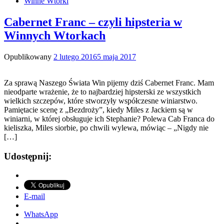
Winne Wtorki
Cabernet Franc – czyli hipsteria w
Winnych Wtorkach
Opublikowany
2 lutego 2016
5 maja 2017
Za sprawą Naszego Świata Win pijemy dziś Cabernet Franc. Mam
nieodparte wrażenie, że to najbardziej hipsterski ze wszystkich
wielkich szczepów, które stworzyły współczesne winiarstwo.
Pamiętacie scenę z „Bezdroży”, kiedy Miles z Jackiem są w
winiarni, w której obsługuje ich Stephanie? Polewa Cab Franca do
kieliszka, Miles siorbie, po chwili wylewa, mówiąc – „Nigdy nie
[…]
Udostępnij:
E-mail
WhatsApp