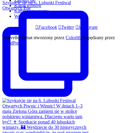
Zaloguj się
Szykujcie się na 6. Lubuski Festiwal
Kanał wpisów
Otwartych Piw
Kanał komentarzy
WordPress.org
Facebook
Twitter
Instagram
Activello Temat stworzony przez
Colorlib
Napędzany przez
WordPress