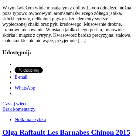
W tym świeżym winie musującym z doliny Layon odnaleźć można
poza typowo owocowymi aromatami świeżego żółtego jabłka,
skórki cytryny, delikatnej pigwy także elementy świeżo
wypieczonej chałki oraz pyłu kredowego. Musowanie drobne,
kremowe musowanie. W ustach jabłko i jego pestka, ponownie
skórka i miąższ z cytryny. Kwasowość bardzo precyzyjna, stalowa,
ciało smukłe, ale nie wątłe, przyjemnie […]
Udostępnij:
E-mail
WhatsApp
Czytaj więcej
Brak komentarzy
Notki na szybko
Olga Raffault Les Barnabes Chinon 2015