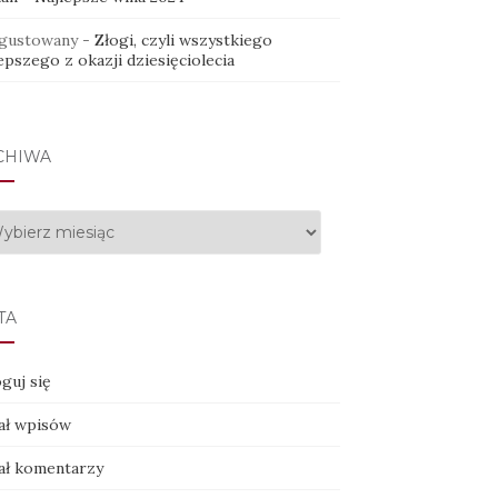
gustowany
-
Złogi, czyli wszystkiego
epszego z okazji dziesięciolecia
CHIWA
hiwa
TA
guj się
ał wpisów
ał komentarzy