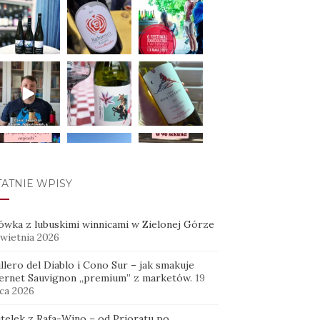
TATNIE WPISY
WCZYTAJ WIĘCEJ...
ówka z lubuskimi winnicami w Zielonej Górze
kwietnia 2026
Obserwuj na Instagramie
llero del Diablo i Cono Sur – jak smakuje
ernet Sauvignon „premium” z marketów.
19
ca 2026
utelek z Rafa-Wino – od Prioratu po