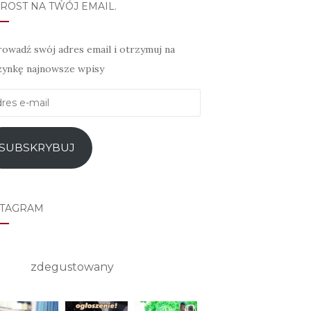
ROST NA TWÓJ EMAIL.
owadź swój adres email i otrzymuj na
zynkę najnowsze wpisy
es
l
SUBSKRYBUJ
STAGRAM
zdegustowany