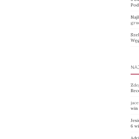
Pod
Naj
gru
Sze
Węg
NA
Zde
Rece
jace
win 
Jes
6 w
Adr