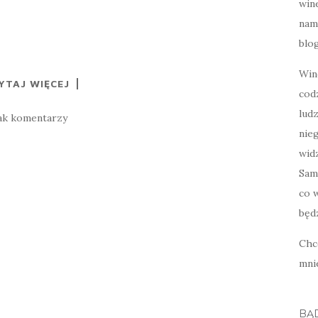
wine
nami
blog
Win
YTAJ WIĘCEJ
cod
lud
ak komentarzy
nie
widz
Sam
co w
będz
Chc
mni
BĄ