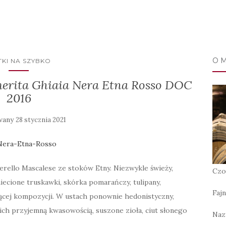
O 
KI NA SZYBKO
merita Ghiaia Nera Etna Rosso DOC
2016
wany
28 stycznia 2021
erello Mascalese ze stoków Etny. Niezwykle świeży,
Czo
ecione truskawki, skórka pomarańczy, tulipany,
Fajn
jącej kompozycji. W ustach ponownie hedonistyczny,
z ich przyjemną kwasowością, suszone zioła, ciut słonego
Naz