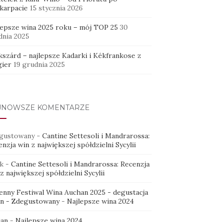
karpacie
15 stycznia 2026
lepsze wina 2025 roku – mój TOP 25
30
dnia 2025
kszárd – najlepsze Kadarki i Kékfrankose z
ier
19 grudnia 2025
JNOWSZE KOMENTARZE
gustowany
-
Cantine Settesoli i Mandrarossa:
nzja win z największej spółdzielni Sycylii
k
-
Cantine Settesoli i Mandrarossa: Recenzja
z największej spółdzielni Sycylii
ienny Festiwal Wina Auchan 2025 - degustacja
in - Zdegustowany
-
Najlepsze wina 2024
ian
-
Najlepsze wina 2024