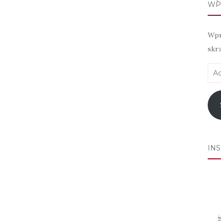
WP
Wpr
skr
Adr
e-
mai
IN