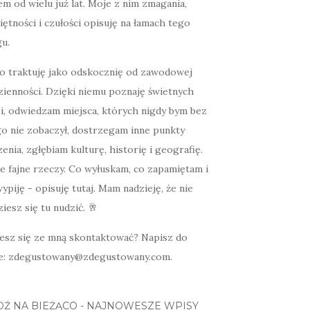
m od wielu już lat. Moje z nim zmagania,
ętności i czułości opisuję na łamach tego
u.
o traktuję jako odskocznię od zawodowej
zienności. Dzięki niemu poznaję świetnych
zi, odwiedzam miejsca, których nigdy bym bez
go nie zobaczył, dostrzegam inne punkty
enia, zgłębiam kulturę, historię i geografię.
e fajne rzeczy. Co wyłuskam, co zapamiętam i
ypiję - opisuję tutaj. Mam nadzieję, że nie
iesz się tu nudzić. 🥂
esz się ze mną skontaktować? Napisz do
e: zdegustowany@zdegustowany.com.
DŹ NA BIEŻĄCO - NAJNOWESZE WPISY