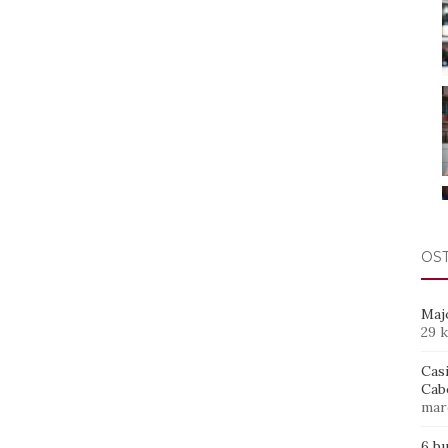
OS
Maj
29 
Casi
Cab
mar
6 b