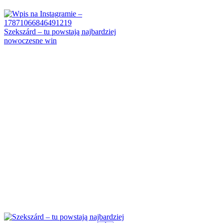
Szekszárd – tu powstają najbardziej
nowoczesne win