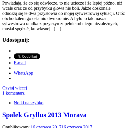
Powiadają, że co się odwlecze, to nie uciecze i że lepiej późno, niż
wcale oraz że od przybytku głowa nie boli. Jakże doskonale
odnoszą się te dwa przysłowia do mojej sylwestrowej sytuacji. Otóż
obchodziłem go ostatnio dwukrotnie. A było to tak: nasza
sylwestrowa randka z przyczyn zupełnie od niego niezależnych,
musiał spędzić, ku własnej i […]
Udostępnij:
E-mail
WhatsApp
Czytaj więcej
1 komentarz
Notki na szybko
Spalek Gryllus 2013 Morava
Opublikowany
16 czerwca 2017
16 czerwca 2017