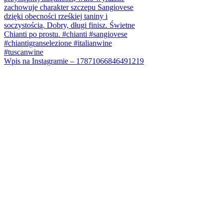
Wpis na Instagramie – 17871066846491219