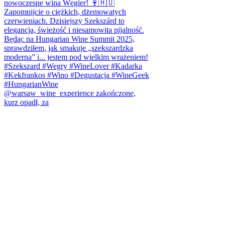
@warsaw_wine_experience zakończone,
kurz opadł, za