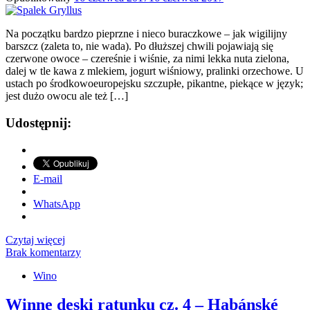
Na początku bardzo pieprzne i nieco buraczkowe – jak wigilijny
barszcz (zaleta to, nie wada). Po dłuższej chwili pojawiają się
czerwone owoce – czereśnie i wiśnie, za nimi lekka nuta zielona,
dalej w tle kawa z mlekiem, jogurt wiśniowy, pralinki orzechowe. U
ustach po środkowoeuropejsku szczupłe, pikantne, piekące w język;
jest dużo owocu ale też […]
Udostępnij:
E-mail
WhatsApp
Czytaj więcej
Brak komentarzy
Wino
Winne deski ratunku cz. 4 – Habánské