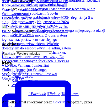
Zdegustowany
-
Cantine Settesoli i Mandrarossa: Recenzja
win z największej spółdzielni Sycylii
jacek
-
Cantine Settesoli i Mandrarossa: Recenzja win z
największej spółdzielni Sycylii
Jesienny Festiwal Wina Auchan 2025 - degustacja 6 win -
Drodzy, zmiana jest jedyną stałą w życiu. Po
Zdegustowany
-
Najlepsze wina 2024
12,5
Adrian
-
Najlepsze wina 2024
Zdegustowany
-
Złogi, czyli wszystkiego najlepszego z okazji
dziesięciolecia
Archiwa
Archiwa
Meta
Zaloguj się
Szykujcie się na 6. Lubuski Festiwal
Kanał wpisów
Otwartych Piw
Kanał komentarzy
WordPress.org
Facebook
Twitter
Instagram
Activello Temat stworzony przez
Colorlib
Napędzany przez
WordPress