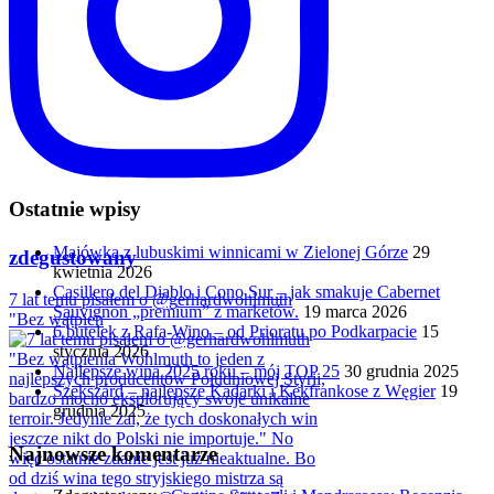
Ostatnie wpisy
Majówka z lubuskimi winnicami w Zielonej Górze
29
zdegustowany
kwietnia 2026
Casillero del Diablo i Cono Sur – jak smakuje Cabernet
7 lat temu pisałem o @gerhardwohlmuth
Sauvignon „premium” z marketów.
19 marca 2026
"Bez wątpien
6 butelek z Rafa-Wino – od Prioratu po Podkarpacie
15
stycznia 2026
Najlepsze wina 2025 roku – mój TOP 25
30 grudnia 2025
Szekszárd – najlepsze Kadarki i Kékfrankose z Węgier
19
grudnia 2025
Najnowsze komentarze