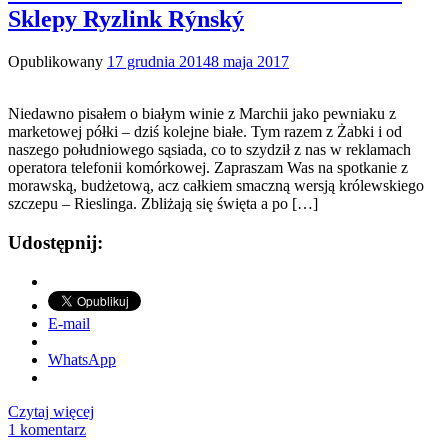
Sklepy Ryzlink Rýnský
Opublikowany
17 grudnia 2014
8 maja 2017
Niedawno pisałem o białym winie z Marchii jako pewniaku z
marketowej półki – dziś kolejne białe. Tym razem z Żabki i od
naszego południowego sąsiada, co to szydził z nas w reklamach
operatora telefonii komórkowej. Zapraszam Was na spotkanie z
morawską, budżetową, acz całkiem smaczną wersją królewskiego
szczepu – Rieslinga. Zbliżają się święta a po […]
Udostępnij:
E-mail
WhatsApp
Czytaj więcej
1 komentarz