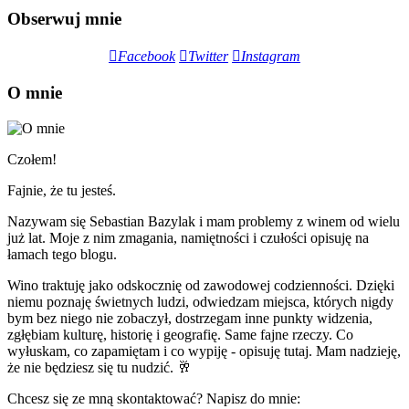
Obserwuj mnie
Facebook
Twitter
Instagram
O mnie
Czołem!
Fajnie, że tu jesteś.
Nazywam się Sebastian Bazylak i mam problemy z winem od wielu
już lat. Moje z nim zmagania, namiętności i czułości opisuję na
łamach tego blogu.
Wino traktuję jako odskocznię od zawodowej codzienności. Dzięki
niemu poznaję świetnych ludzi, odwiedzam miejsca, których nigdy
bym bez niego nie zobaczył, dostrzegam inne punkty widzenia,
zgłębiam kulturę, historię i geografię. Same fajne rzeczy. Co
wyłuskam, co zapamiętam i co wypiję - opisuję tutaj. Mam nadzieję,
że nie będziesz się tu nudzić. 🥂
Chcesz się ze mną skontaktować? Napisz do mnie: