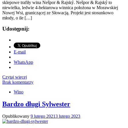
sklepowe trafiły wina Nešpor & Rajský. Nešpor & Rajský to
niewielka, ledwie 4-hektarowa winnica położona w Morawskiej
Nowej Wsi, graniczącej ze Słowacją. Projekt jest stosunkowo
młody, o ile […]
Udostępnij:
E-mail
WhatsApp
Czytaj więcej
Brak komentarzy
Wino
Bardzo długi Sylwester
Opublikowany
9 lutego 2021
3 lutego 2023