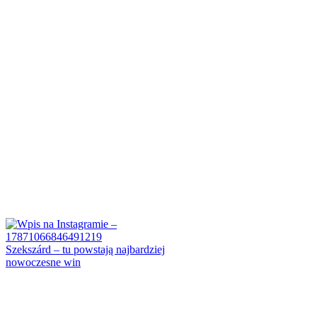
Szekszárd – tu powstają najbardziej
nowoczesne win