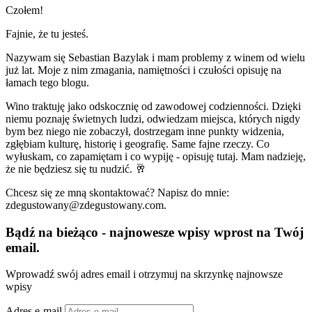
Czołem!
Fajnie, że tu jesteś.
Nazywam się Sebastian Bazylak i mam problemy z winem od wielu
już lat. Moje z nim zmagania, namiętności i czułości opisuję na
łamach tego blogu.
Wino traktuję jako odskocznię od zawodowej codzienności. Dzięki
niemu poznaję świetnych ludzi, odwiedzam miejsca, których nigdy
bym bez niego nie zobaczył, dostrzegam inne punkty widzenia,
zgłębiam kulturę, historię i geografię. Same fajne rzeczy. Co
wyłuskam, co zapamiętam i co wypiję - opisuję tutaj. Mam nadzieję,
że nie będziesz się tu nudzić. 🥂
Chcesz się ze mną skontaktować? Napisz do mnie:
zdegustowany@zdegustowany.com.
Bądź na bieżąco - najnowesze wpisy wprost na Twój
email.
Wprowadź swój adres email i otrzymuj na skrzynkę najnowsze
wpisy
Adres e-mail