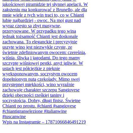
Wpis na Instagramie – 17871066846491219