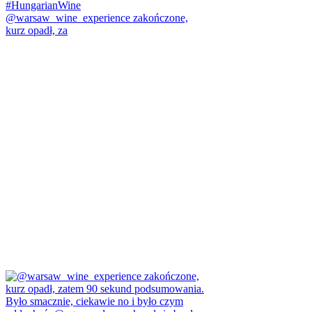
@warsaw_wine_experience zakończone,
kurz opadł, za