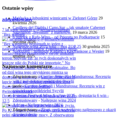
Ostatnie wpisy
Majówka z lubuskimi winnicami w Zielonej Górze
29
zdegustowany
kwietnia 2026
Casillero del Diablo i Cono Sur – jak smakuje Cabernet
7 lat temu pisałem o @gerhardwohlmuth
Sauvignon „premium” z marketów.
19 marca 2026
"Bez wątpien
6 butelek z Rafa-Wino – od Prioratu po Podkarpacie
15
stycznia 2026
Najlepsze wina 2025 roku – mój TOP 25
30 grudnia 2025
Szekszárd – najlepsze Kadarki i Kékfrankose z Węgier
19
grudnia 2025
Najnowsze komentarze
Zdegustowany
-
Cantine Settesoli i Mandrarossa: Recenzja
win z największej spółdzielni Sycylii
jacek
-
Cantine Settesoli i Mandrarossa: Recenzja win z
największej spółdzielni Sycylii
Jesienny Festiwal Wina Auchan 2025 - degustacja 6 win -
Drodzy, zmiana jest jedyną stałą w życiu. Po
Zdegustowany
-
Najlepsze wina 2024
12,5
Adrian
-
Najlepsze wina 2024
Zdegustowany
-
Złogi, czyli wszystkiego najlepszego z okazji
dziesięciolecia