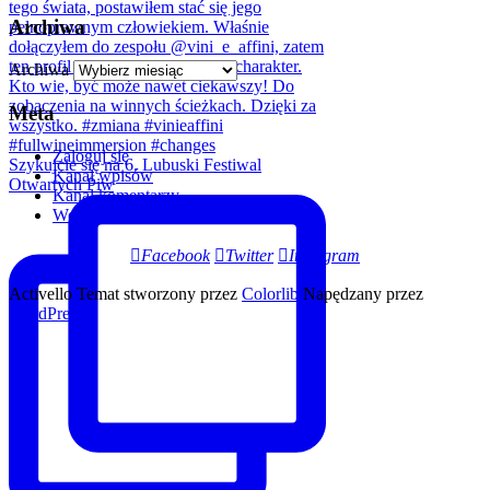
Archiwa
Archiwa
Meta
Zaloguj się
Szykujcie się na 6. Lubuski Festiwal
Kanał wpisów
Otwartych Piw
Kanał komentarzy
WordPress.org
Facebook
Twitter
Instagram
Activello Temat stworzony przez
Colorlib
Napędzany przez
WordPress