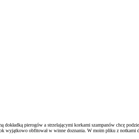
ą dokładką pierogów a strzelającymi korkami szampanów chcę podziel
rok wyjątkowo obfitował w winne doznania. W moim pliku z notkami 