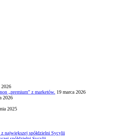
a 2026
ignon „premium” z marketów.
19 marca 2026
ia 2026
nia 2025
z największej spółdzielni Sycylii
szej spółdzielni Sycylii