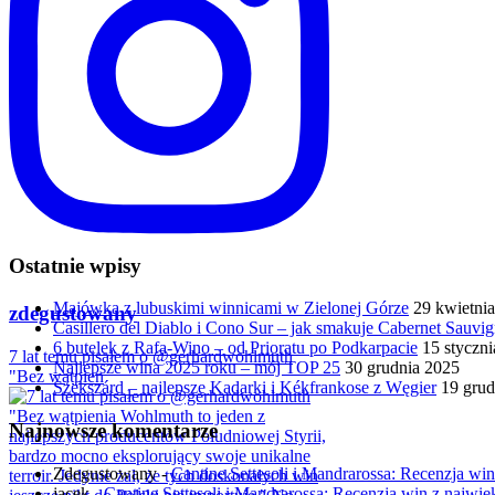
Ostatnie wpisy
Majówka z lubuskimi winnicami w Zielonej Górze
29 kwietni
zdegustowany
Casillero del Diablo i Cono Sur – jak smakuje Cabernet Sauv
6 butelek z Rafa-Wino – od Prioratu po Podkarpacie
15 styczn
7 lat temu pisałem o @gerhardwohlmuth
Najlepsze wina 2025 roku – mój TOP 25
30 grudnia 2025
"Bez wątpien
Szekszárd – najlepsze Kadarki i Kékfrankose z Węgier
19 grud
Najnowsze komentarze
Zdegustowany
-
Cantine Settesoli i Mandrarossa: Recenzja win 
jacek
-
Cantine Settesoli i Mandrarossa: Recenzja win z najwięk