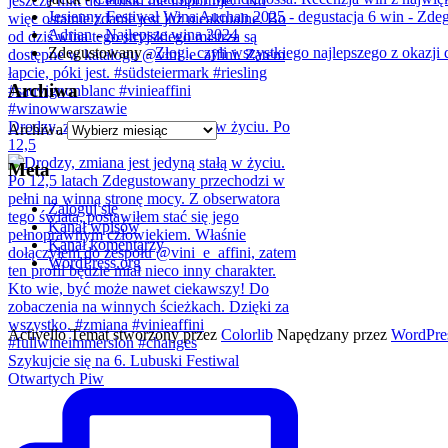
Jesienny Festiwal Wina Auchan 2025 - degustacja 6 win - Zd
Adrian
-
Najlepsze wina 2024
Zdegustowany
-
Złogi, czyli wszystkiego najlepszego z okazji d
Archiwa
Drodzy, zmiana jest jedyną stałą w życiu. Po
Archiwa
12,5
Meta
Zaloguj się
Kanał wpisów
Kanał komentarzy
WordPress.org
Activello Temat stworzony przez
Colorlib
Napędzany przez
WordPre
Szykujcie się na 6. Lubuski Festiwal
Otwartych Piw