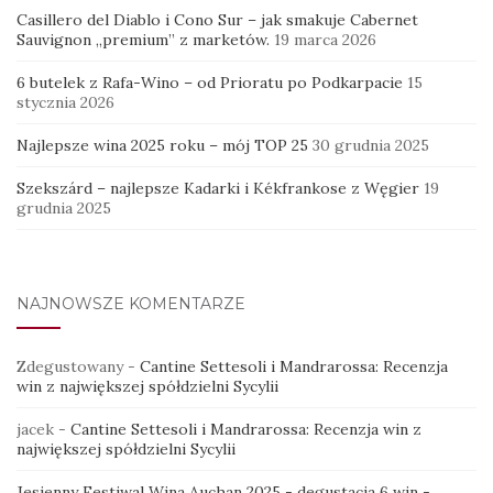
Casillero del Diablo i Cono Sur – jak smakuje Cabernet
Sauvignon „premium” z marketów.
19 marca 2026
6 butelek z Rafa-Wino – od Prioratu po Podkarpacie
15
stycznia 2026
Najlepsze wina 2025 roku – mój TOP 25
30 grudnia 2025
Szekszárd – najlepsze Kadarki i Kékfrankose z Węgier
19
grudnia 2025
NAJNOWSZE KOMENTARZE
Zdegustowany
-
Cantine Settesoli i Mandrarossa: Recenzja
win z największej spółdzielni Sycylii
jacek
-
Cantine Settesoli i Mandrarossa: Recenzja win z
największej spółdzielni Sycylii
Jesienny Festiwal Wina Auchan 2025 - degustacja 6 win -