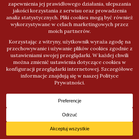
Kanał komentarzy
WordPress.org
Activello Temat stworzony przez
Colorlib
Napędzany przez
WordPress
Cookies & Privacy
Ta strona wykorzystuje ciasteczka. Nic z nimi nie robię poza
śledzenie ruchu na stronie, ale warto o tym poinformować.
See privacy policy