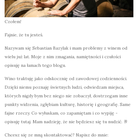
Czołem!
Fajnie, że tu jesteś.
Nazywam się Sebastian Bazylak i mam problemy z winem od
wielu już lat. Moje z nim zmagania, namiętności i czułości
opisuję na łamach tego blogu.
Wino traktuję jako odskocznię od zawodowej codzienności.
Dzięki niemu poznaję świetnych ludzi, odwiedzam miejsca,
których nigdy bym bez niego nie zobaczył, dostrzegam inne
punkty widzenia, zgłębiam kulturę, historię i geografię. Same
fajne rzeczy. Co wyłuskam, co zapamiętam i co wypiję -
opisuję tutaj. Mam nadzieję, że nie będziesz się tu nudzić. 🥂
Chcesz się ze mną skontaktować? Napisz do mnie: