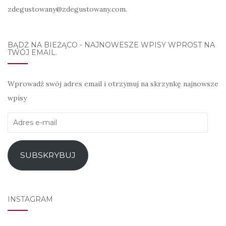
zdegustowany@zdegustowany.com.
BĄDŹ NA BIEŻĄCO - NAJNOWESZE WPISY WPROST NA
TWÓJ EMAIL.
Wprowadź swój adres email i otrzymuj na skrzynkę najnowsze
wpisy
Adres
e-
mail
SUBSKRYBUJ
INSTAGRAM