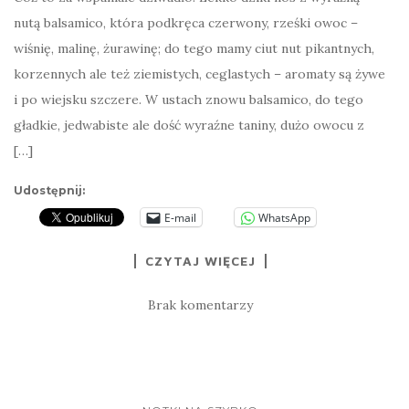
nutą balsamico, która podkręca czerwony, rześki owoc –
wiśnię, malinę, żurawinę; do tego mamy ciut nut pikantnych,
korzennych ale też ziemistych, ceglastych – aromaty są żywe
i po wiejsku szczere. W ustach znowu balsamico, do tego
gładkie, jedwabiste ale dość wyraźne taniny, dużo owocu z
[…]
Udostępnij:
E-mail
WhatsApp
CZYTAJ WIĘCEJ
Brak komentarzy