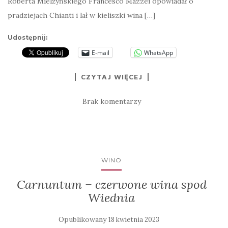
Roberta Mielżyńskiego Francesco Mazzei opowiadał o
pradziejach Chianti i lał w kieliszki wina […]
Udostępnij:
E-mail
WhatsApp
CZYTAJ WIĘCEJ
Brak komentarzy
WINO
Carnuntum – czerwone wina spod
Wiednia
Opublikowany
18 kwietnia 2023