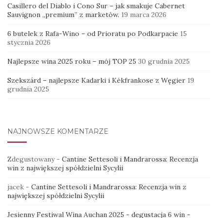
Casillero del Diablo i Cono Sur – jak smakuje Cabernet
Sauvignon „premium” z marketów.
19 marca 2026
6 butelek z Rafa-Wino – od Prioratu po Podkarpacie
15
stycznia 2026
Najlepsze wina 2025 roku – mój TOP 25
30 grudnia 2025
Szekszárd – najlepsze Kadarki i Kékfrankose z Węgier
19
grudnia 2025
NAJNOWSZE KOMENTARZE
Zdegustowany
-
Cantine Settesoli i Mandrarossa: Recenzja
win z największej spółdzielni Sycylii
jacek
-
Cantine Settesoli i Mandrarossa: Recenzja win z
największej spółdzielni Sycylii
Jesienny Festiwal Wina Auchan 2025 - degustacja 6 win -