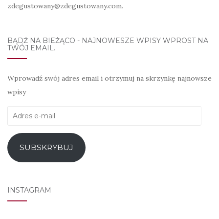
zdegustowany@zdegustowany.com.
BĄDŹ NA BIEŻĄCO - NAJNOWESZE WPISY WPROST NA
TWÓJ EMAIL.
Wprowadź swój adres email i otrzymuj na skrzynkę najnowsze
wpisy
Adres
e-
mail
SUBSKRYBUJ
INSTAGRAM