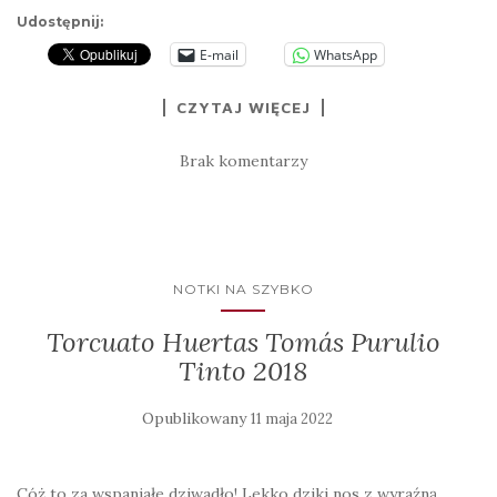
Udostępnij:
E-mail
WhatsApp
CZYTAJ WIĘCEJ
Brak komentarzy
NOTKI NA SZYBKO
Torcuato Huertas Tomás Purulio
Tinto 2018
Opublikowany
11 maja 2022
Cóż to za wspaniałe dziwadło! Lekko dziki nos z wyraźną