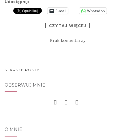
Udostępnij:
E-mail
WhatsApp
CZYTAJ WIĘCEJ
Brak komentarzy
NAWIGACJA
STARSZE POSTY
POSTÓW
OBSERWUJ MNIE
O MNIE