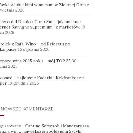
ówka z lubuskimi winnicami w Zielonej Górze
kwietnia 2026
llero del Diablo i Cono Sur – jak smakuje
ernet Sauvignon „premium” z marketów.
19
ca 2026
utelek z Rafa-Wino – od Prioratu po
karpacie
15 stycznia 2026
lepsze wina 2025 roku – mój TOP 25
30
dnia 2025
kszárd – najlepsze Kadarki i Kékfrankose z
ier
19 grudnia 2025
JNOWSZE KOMENTARZE
gustowany
-
Cantine Settesoli i Mandrarossa:
nzja win z największej spółdzielni Sycylii