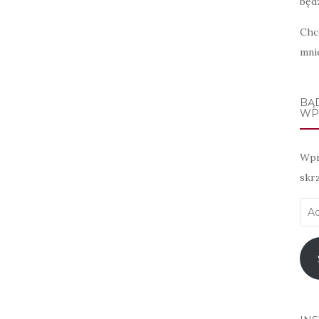
będz
Chc
mni
BĄ
WP
Wpr
skr
Adr
e-
mai