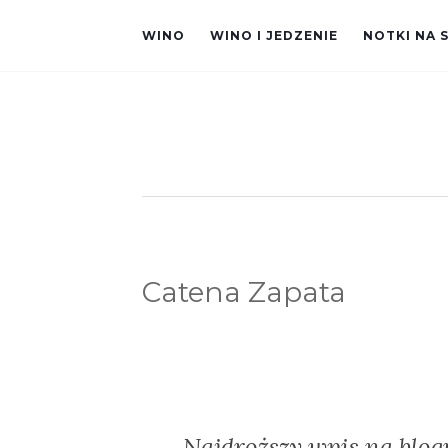
WINO
WINO I JEDZENIE
NOTKI NA 
Catena Zapata
Najdroższy wpis na blogu