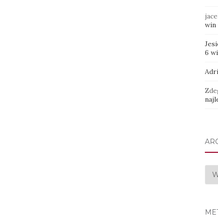
jace
win 
Jes
6 w
Adr
Zde
najl
AR
Arc
ME