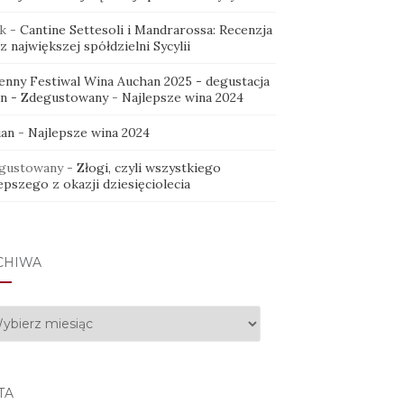
k
-
Cantine Settesoli i Mandrarossa: Recenzja
z największej spółdzielni Sycylii
ienny Festiwal Wina Auchan 2025 - degustacja
in - Zdegustowany
-
Najlepsze wina 2024
ian
-
Najlepsze wina 2024
gustowany
-
Złogi, czyli wszystkiego
epszego z okazji dziesięciolecia
CHIWA
hiwa
TA