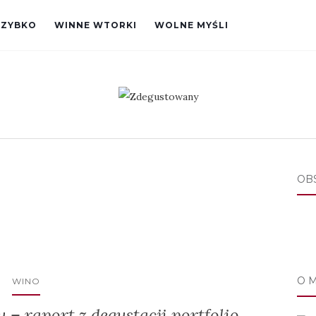
SZYBKO
WINNE WTORKI
WOLNE MYŚLI
OB
O 
WINO
 – raport z degustacji portfolio