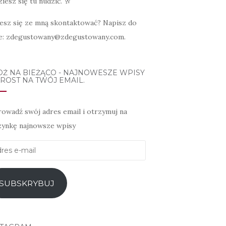
iesz się tu nudzić. 🥂
esz się ze mną skontaktować? Napisz do
e: zdegustowany@zdegustowany.com.
DŹ NA BIEŻĄCO - NAJNOWESZE WPISY
ROST NA TWÓJ EMAIL.
owadź swój adres email i otrzymuj na
zynkę najnowsze wpisy
es
l
SUBSKRYBUJ