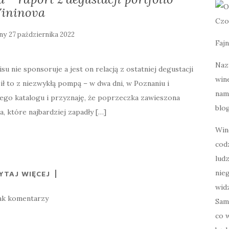
ininova
Czo
any
27 października 2022
Fajn
Naz
isu nie sponsoruje a jest on relacją z ostatniej degustacji
wine
ił to z niezwykłą pompą – w dwa dni, w Poznaniu i
nami
ego katalogu i przyznaję, że poprzeczka zawieszona
blog
, które najbardziej zapadły […]
Win
cod
lud
nie
YTAJ WIĘCEJ
widz
ak komentarzy
Sam
co w