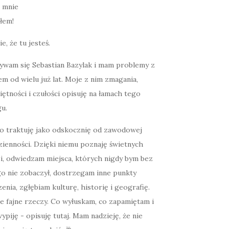
łem!
ie, że tu jesteś.
ywam się Sebastian Bazylak i mam problemy z
m od wielu już lat. Moje z nim zmagania,
ętności i czułości opisuję na łamach tego
u.
o traktuję jako odskocznię od zawodowej
zienności. Dzięki niemu poznaję świetnych
zi, odwiedzam miejsca, których nigdy bym bez
go nie zobaczył, dostrzegam inne punkty
enia, zgłębiam kulturę, historię i geografię.
e fajne rzeczy. Co wyłuskam, co zapamiętam i
ypiję - opisuję tutaj. Mam nadzieję, że nie