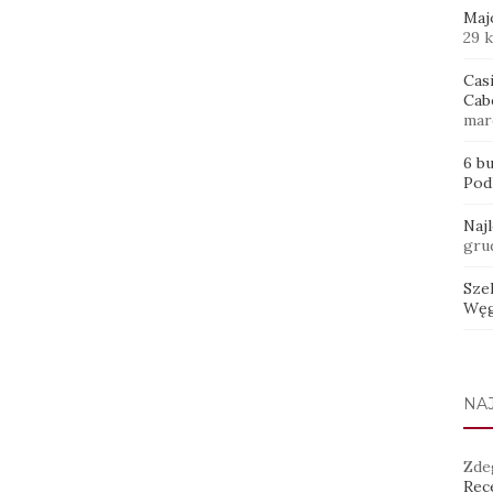
Maj
29 
Casi
Cab
mar
6 b
Pod
Naj
gru
Sze
Węg
NA
Zde
Rece