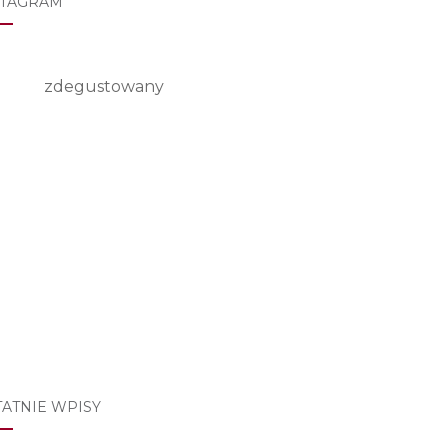
STAGRAM
zdegustowany
TATNIE WPISY