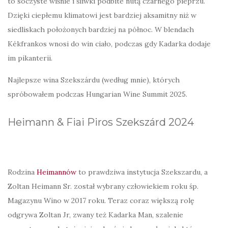
to soczyste wiśnie i śliwki podbite nutą czarnego pieprzu.
Dzięki ciepłemu klimatowi jest bardziej aksamitny niż w
siedliskach położonych bardziej na północ. W blendach
Kékfrankos wnosi do win ciało, podczas gdy Kadarka dodaje
im pikanterii.
Najlepsze wina Szekszárdu (według mnie), których
spróbowałem podczas Hungarian Wine Summit 2025.
Heimann & Fiai Piros Szekszárd 2024
Rodzina
Heimannów
to prawdziwa instytucja Szekszardu, a
Zoltan Heimann Sr. został wybrany człowiekiem roku śp.
Magazynu Wino w 2017 roku. Teraz coraz większą rolę
odgrywa Zoltan Jr, zwany też Kadarka Man, szalenie