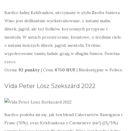
Bardzo ładny Kekfrankos, utrzymany w stylu Zsolta Juniora.
Wino jest deilkantnie wyekstrahowane, z nutami malin,
śliwek, jagód, ale też fiołków, korzennych przypraw i
mentolu. W ustach przestrzenne, kwiatowe, o średnim ciele,
z nutami świeżych śliwek, jagód, mentolu. Drobne,
wypolerowane taniny ładnie grają w długim finiszu. Świetna
rzecz.
Ocena:
92 punkty
| Cena:
6750 HUF
| Niedostępne w Polsce.
Vida Peter Lösz Szekszárd 2022
Bardzo podoba mi się, jak ten blend Cabernetów Sauvignon i
Franc (70%), oraz Kekfrankosa z Carmenere (sic!) (25/5%)
wyraża lessowe terroir Szekszardu. Wino jest bardzo ładne,