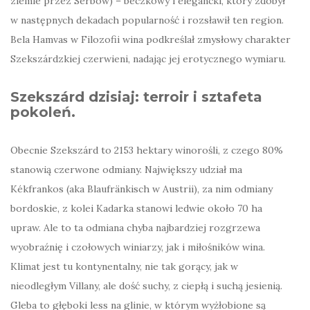
ziemie przez Serbów) – beczkowy i elegancki, który zdobył
w następnych dekadach popularność i rozsławił ten region.
Bela Hamvas w Filozofii wina podkreślał zmysłowy charakter
Szekszárdzkiej czerwieni, nadając jej erotycznego wymiaru.
Szekszárd dzisiaj: terroir i sztafeta
pokoleń.
Obecnie Szekszárd to 2153 hektary winorośli, z czego 80%
stanowią czerwone odmiany. Największy udział ma
Kékfrankos (aka Blaufränkisch w Austrii), za nim odmiany
bordoskie, z kolei Kadarka stanowi ledwie około 70 ha
upraw. Ale to ta odmiana chyba najbardziej rozgrzewa
wyobraźnię i czołowych winiarzy, jak i miłośników wina.
Klimat jest tu kontynentalny, nie tak gorący, jak w
nieodległym Villany, ale dość suchy, z ciepłą i suchą jesienią.
Gleba to głęboki less na glinie, w którym wyżłobione są