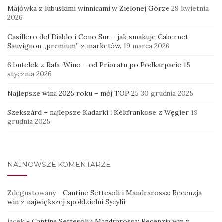
Majówka z lubuskimi winnicami w Zielonej Górze
29 kwietnia
2026
Casillero del Diablo i Cono Sur – jak smakuje Cabernet
Sauvignon „premium” z marketów.
19 marca 2026
6 butelek z Rafa-Wino – od Prioratu po Podkarpacie
15
stycznia 2026
Najlepsze wina 2025 roku – mój TOP 25
30 grudnia 2025
Szekszárd – najlepsze Kadarki i Kékfrankose z Węgier
19
grudnia 2025
NAJNOWSZE KOMENTARZE
Zdegustowany
-
Cantine Settesoli i Mandrarossa: Recenzja
win z największej spółdzielni Sycylii
jacek
-
Cantine Settesoli i Mandrarossa: Recenzja win z