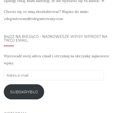
opisuję tutaj. Mam nadzieję, że nie będziesz się tu nudzić. 🥂
Chcesz się ze mną skontaktować? Napisz do mnie:
zdegustowany@zdegustowany.com.
BĄDŹ NA BIEŻĄCO - NAJNOWESZE WPISY WPROST NA
TWÓJ EMAIL.
Wprowadź swój adres email i otrzymuj na skrzynkę najnowsze
wpisy
Adres
e-
mail
SUBSKRYBUJ