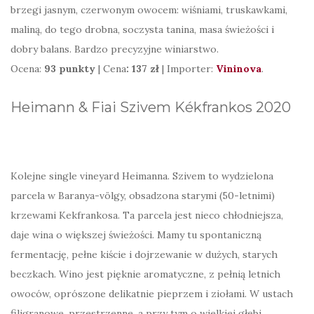
brzegi jasnym, czerwonym owocem: wiśniami, truskawkami,
maliną, do tego drobna, soczysta tanina, masa świeżości i
dobry balans. Bardzo precyzyjne winiarstwo.
Ocena:
93 punkty
| Cena
: 137 zł
| Importer:
Vininova
.
Heimann & Fiai Szivem Kékfrankos 2020
Kolejne single vineyard Heimanna. Szivem to wydzielona
parcela w Baranya-völgy, obsadzona starymi (50-letnimi)
krzewami Kekfrankosa. Ta parcela jest nieco chłodniejsza,
daje wina o większej świeżości. Mamy tu spontaniczną
fermentację, pełne kiście i dojrzewanie w dużych, starych
beczkach. Wino jest pięknie aromatyczne, z pełnią letnich
owoców, oprószone delikatnie pieprzem i ziołami. W ustach
filigranowe, przestrzenne, a przy tym o wielkiej głębi