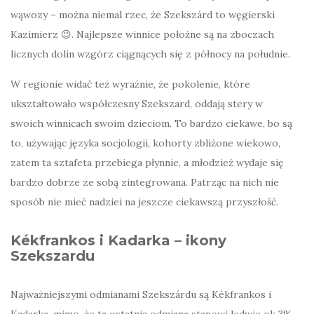
wąwozy – można niemal rzec, że Szekszárd to węgierski
Kazimierz 😉. Najlepsze winnice położne są na zboczach
licznych dolin wzgórz ciągnących się z północy na południe.
W regionie widać też wyraźnie, że pokolenie, które
ukształtowało współczesny Szekszard, oddają stery w
swoich winnicach swoim dzieciom. To bardzo ciekawe, bo są
to, używając języka socjologii, kohorty zbliżone wiekowo,
zatem ta sztafeta przebiega płynnie, a młodzież wydaje się
bardzo dobrze ze sobą zintegrowana. Patrząc na nich nie
sposób nie mieć nadziei na jeszcze ciekawszą przyszłość.
Kékfrankos i Kadarka – ikony
Szekszardu
Najważniejszymi odmianami Szekszárdu są Kékfrankos i
Kadarka, mimo, że ta ostatnia odmiana stanowi ledwie ok 3%