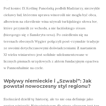
Pod koniec IX Kotlinę Panońską podbili Madziarzy, niezwykle
ciekawy lud, któremu uprawa winorośli nie mogła być obca,
albowiem na określenie wina używali turkijskiego słowa
bor
,
które przynieśli ze wchodu, a nie łacińskiego
vinum
(biorącego się z Sanskrytu
vena
). Po osiedleniu się na
terenach obecnych Węgier połączyli post-rzymskie tradycje
ze swoimi dotychczasowymi doświadczeniami. Z nastaniem
XI wieku winiarstwo jest solidnie udokumentowane w
licznych pismach urzędowych z aktem fundacyjnym opactwa
w Pannonhalmie na czele.
Wpływy niemieckie i „Szwabi”: Jak
powstał nowoczesny styl regionu?
Szekszárd dzielił tę historię, ale to nie ona definiuje jako
region winiarski. Najważniejszym dla niego okresem jest ten