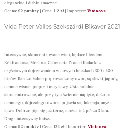
eleganckie i diablo smaczne.
Ocena:
92 punkty
| Cena:
112 zł
| Importer:
Vininova
Vida Peter Valles Szekszárdi Bikaver 2021
Intensywne, skoncentrowane wino, będące blendem
Kékfrankosa, Merlota, Caberneta Franc i Kadarki z
częściowym dojrzewaniem w nowych beczkach 300 i 500
litrów. Bardzo ładnie poprowadzony owoc, są śliwki, jagody,
ciemne wiśnie, pieprz i nuty kawy. Usta solidnie
skoncentrowane, ale przy tym świetnie napięte, dużo tu
ciemnego, dojrzałego owocu, pojawia się lukrecja, anyż i
kawa. Dobrze pije się już teraz, można też pić za 3 lata.
Długi, intensywny finisz.
Ocena:
92 punkty
| Cena:
122 zł
| Importer:
Vininova
.