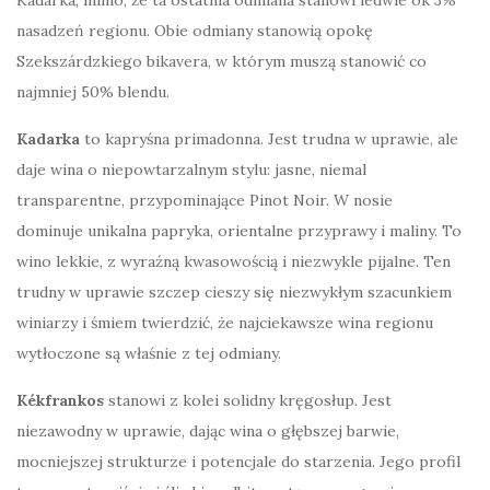
nasadzeń regionu. Obie odmiany stanowią opokę
Szekszárdzkiego bikavera, w którym muszą stanowić co
najmniej 50% blendu.
Kadarka
to kapryśna primadonna. Jest trudna w uprawie, ale
daje wina o niepowtarzalnym stylu: jasne, niemal
transparentne, przypominające Pinot Noir. W nosie
dominuje unikalna papryka, orientalne przyprawy i maliny. To
wino lekkie, z wyraźną kwasowością i niezwykle pijalne. Ten
trudny w uprawie szczep cieszy się niezwykłym szacunkiem
winiarzy i śmiem twierdzić, że najciekawsze wina regionu
wytłoczone są właśnie z tej odmiany.
Kékfrankos
stanowi z kolei solidny kręgosłup. Jest
niezawodny w uprawie, dając wina o głębszej barwie,
mocniejszej strukturze i potencjale do starzenia. Jego profil