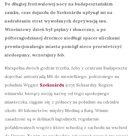
Po długiej festiwalowej nocy na budapesztańskim
zamku, czas dojazdu do Szekszárdu upłynął mi na
nadrabianiu strat wywołanych deprywacją snu.
Wrześniowy dzień był piękny i słoneczny, a po
półtoragodzinnej drzemce niedługi spacer uliczkami
prowincjonalnego miasta pomógł nieco przewietrzyć
niedospany, wczorajszy łeb.
Niespełna dwóch godzin trzeba, żeby z centrum Budapesztu
dojechać autostradą M6 do niewielkiego, położonego na
południu Węgier
Szekszárdu
(czyt Seksardu). Region
winiarski, biorący swoją nazwę od tego spokojnego
miasteczka, ciągnie się z północy na południe na odcinku
około 40 kilometrów, między Mediną a Batą. Winnic
zasadzone są w dolinach łagodnych, regularnie
pofałdowanych wzgórz które schodzą z zachodu na wschód
do Dunaju. Za nim, na wschodzie, jak wzrok sięga (i nie sięga)