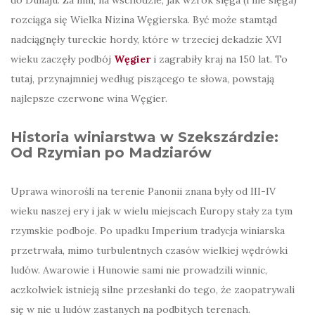
rozciąga się Wielka Nizina Węgierska. Być może stamtąd
nadciągnęły tureckie hordy, które w trzeciej dekadzie XVI
wieku zaczęły podbój
Węgier
i zagrabiły kraj na 150 lat. To
tutaj, przynajmniej według piszącego te słowa, powstają
najlepsze czerwone wina Węgier.
Historia winiarstwa w Szekszárdzie:
Od Rzymian po Madziarów
Uprawa winorośli na terenie Panonii znana były od III-IV
wieku naszej ery i jak w wielu miejscach Europy stały za tym
rzymskie podboje. Po upadku Imperium tradycja winiarska
przetrwała, mimo turbulentnych czasów wielkiej wędrówki
ludów. Awarowie i Hunowie sami nie prowadzili winnic,
aczkolwiek istnieją silne przesłanki do tego, że zaopatrywali
się w nie u ludów zastanych na podbitych terenach.