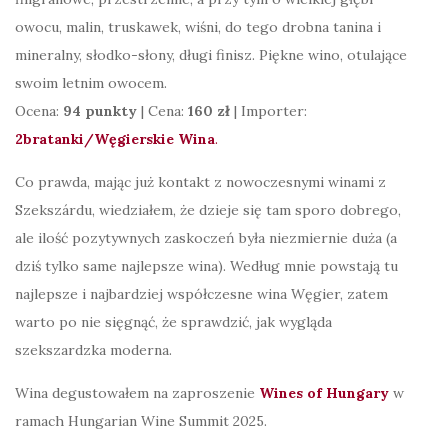
owocu, malin, truskawek, wiśni, do tego drobna tanina i
mineralny, słodko-słony, długi finisz. Piękne wino, otulające
swoim letnim owocem.
Ocena:
94 punkty
| Cena:
160 zł
| Importer:
2bratanki/Węgierskie Wina
.
Co prawda, mając już kontakt z nowoczesnymi winami z
Szekszárdu, wiedziałem, że dzieje się tam sporo dobrego,
ale ilość pozytywnych zaskoczeń była niezmiernie duża (a
dziś tylko same najlepsze wina). Według mnie powstają tu
najlepsze i najbardziej współczesne wina Węgier, zatem
warto po nie sięgnąć, że sprawdzić, jak wygląda
szekszardzka moderna.
Wina degustowałem na zaproszenie
Wines of Hungary
w
ramach Hungarian Wine Summit 2025.