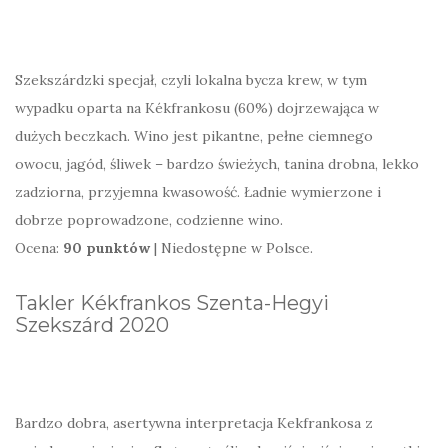
Szekszárdzki specjał, czyli lokalna bycza krew, w tym
wypadku oparta na Kékfrankosu (60%) dojrzewająca w
dużych beczkach. Wino jest pikantne, pełne ciemnego
owocu, jagód, śliwek – bardzo świeżych, tanina drobna, lekko
zadziorna, przyjemna kwasowość. Ładnie wymierzone i
dobrze poprowadzone, codzienne wino.
Ocena:
90 punktów
| Niedostępne w Polsce.
Takler Kékfrankos Szenta-Hegyi
Szekszárd 2020
Bardzo dobra, asertywna interpretacja Kekfrankosa z