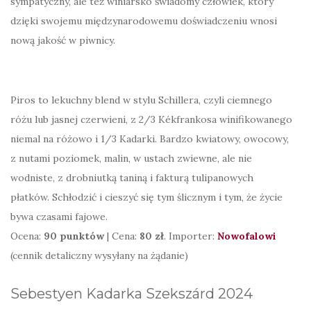
sympatyczny, ale też winiarsko świadomy człowiek, który
dzięki swojemu międzynarodowemu doświadczeniu wnosi
nową jakość w piwnicy.
Piros to lekuchny blend w stylu Schillera, czyli ciemnego
różu lub jasnej czerwieni, z 2/3 Kékfrankosa winifikowanego
niemal na różowo i 1/3 Kadarki. Bardzo kwiatowy, owocowy,
z nutami poziomek, malin, w ustach zwiewne, ale nie
wodniste, z drobniutką taniną i fakturą tulipanowych
płatków. Schłodzić i cieszyć się tym ślicznym i tym, że życie
bywa czasami fajowe.
Ocena:
90 punktów
| Cena:
80 zł
. Importer:
Nowofalowi
(cennik detaliczny wysyłany na żądanie)
Sebestyen Kadarka Szekszárd 2024