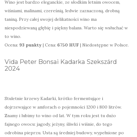
Wino jest bardzo eleganckie, ze słodkim letnim owocem,
wiśniami, malinami, czereśnią, ledwie zaznaczoną, drobną
taniną. Przy całej swojej delikatności wino ma
niespodziewaną głębię i piękny balans. Warto się wsłuchać w
to wino.
Ocena:
93 punkty
| Cena:
6750 HUF
| Niedostępne w Polsce.
Vida Peter Bonsai Kadarka Szekszárd
2024
Stuletnie krzewy Kadarki, krótko fermentujące i
dojrzewające w amforach o pojemności 1200 i 800 litrów.
Znamy i lubimy to wino od lat. W tym roku jest tu dużo
fajnego owocu: jagody, jeżyny, śliwki i wiśnie, do tego
odrobina pieprzu. Usta są średniej budowy, wypełnione po