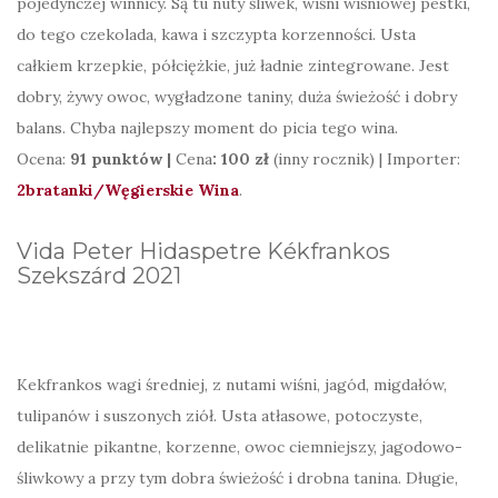
pojedynczej winnicy. Są tu nuty śliwek, wiśni wiśniowej pestki,
do tego czekolada, kawa i szczypta korzenności. Usta
całkiem krzepkie, półciężkie, już ładnie zintegrowane. Jest
dobry, żywy owoc, wygładzone taniny, duża świeżość i dobry
balans. Chyba najlepszy moment do picia tego wina.
Ocena:
91 punktów |
Cena
: 100 zł
(inny rocznik) | Importer:
2bratanki/Węgierskie Wina
.
Vida Peter Hidaspetre Kékfrankos
Szekszárd 2021
Kekfrankos wagi średniej, z nutami wiśni, jagód, migdałów,
tulipanów i suszonych ziół. Usta atłasowe, potoczyste,
delikatnie pikantne, korzenne, owoc ciemniejszy, jagodowo-
śliwkowy a przy tym dobra świeżość i drobna tanina. Długie,