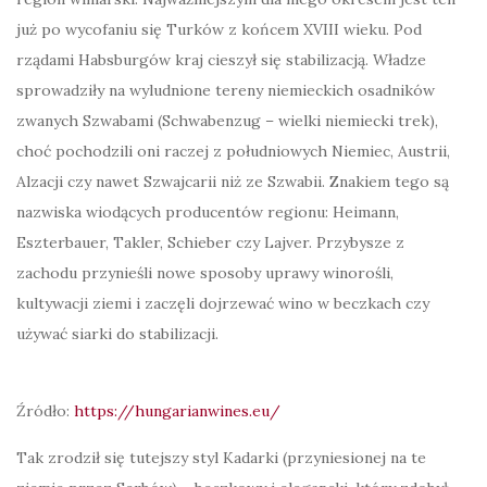
już po wycofaniu się Turków z końcem XVIII wieku. Pod
rządami Habsburgów kraj cieszył się stabilizacją. Władze
sprowadziły na wyludnione tereny niemieckich osadników
zwanych Szwabami (Schwabenzug – wielki niemiecki trek),
choć pochodzili oni raczej z południowych Niemiec, Austrii,
Alzacji czy nawet Szwajcarii niż ze Szwabii. Znakiem tego są
nazwiska wiodących producentów regionu: Heimann,
Eszterbauer, Takler, Schieber czy Lajver. Przybysze z
zachodu przynieśli nowe sposoby uprawy winorośli,
kultywacji ziemi i zaczęli dojrzewać wino w beczkach czy
używać siarki do stabilizacji.
Źródło:
https://hungarianwines.eu/
Tak zrodził się tutejszy styl Kadarki (przyniesionej na te