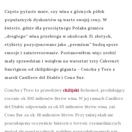
Często pytacie mnie, czy wina z górnych półek
popularnych dyskontów są warte swojej ceny. W
świecie, gdzie dla przeciętnego Polaka granica
„drogiego” wina przebiega w okolicach 35 złotych,
etykiety pozycjonowane jako „premium” budzą spore
emocje i zainteresowanie. Postanowiłem więc zrobić
mały sprawdzian i wziąłem na warsztat trzy Cabernet
Sauvignon od chilijskiego giganta – Concha y Toro z
marek Casillero del Diablo i Cono Sur.
Concha y Toro to prawdziwy
chilijski
Behemot, produkujący
rocznie ok 300 milionów litrów wina. W jej ramach Casillero
del Diablo odpowiada za ok 65 milionów litrów wina, zaś
Cono Sur za ok. 18 milionów litrów. Przy takiej skali nie
poszukujemy oczywiście historii o terroir, rzemieślniczych
metod ale powtarzalnych, solidnie wyprodukowanych win