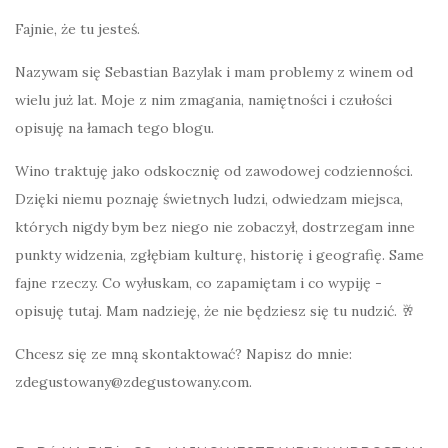
Fajnie, że tu jesteś.
Nazywam się Sebastian Bazylak i mam problemy z winem od
wielu już lat. Moje z nim zmagania, namiętności i czułości
opisuję na łamach tego blogu.
Wino traktuję jako odskocznię od zawodowej codzienności.
Dzięki niemu poznaję świetnych ludzi, odwiedzam miejsca,
których nigdy bym bez niego nie zobaczył, dostrzegam inne
punkty widzenia, zgłębiam kulturę, historię i geografię. Same
fajne rzeczy. Co wyłuskam, co zapamiętam i co wypiję -
opisuję tutaj. Mam nadzieję, że nie będziesz się tu nudzić. 🥂
Chcesz się ze mną skontaktować? Napisz do mnie:
zdegustowany@zdegustowany.com.