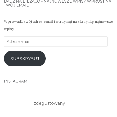
BĄDŹ NA BIEŻĄCO - NAJNOWESZE WPISY WPROST NA
TWÓJ EMAIL.
Wprowadź swój adres email i otrzymuj na skrzynkę najnowsze
wpisy
Adres
e-
mail
SUBSKRYBUJ
INSTAGRAM
zdegustowany