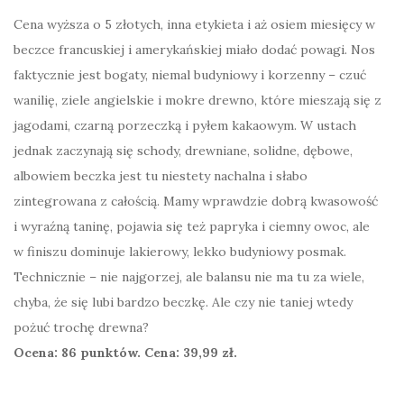
Cena wyższa o 5 złotych, inna etykieta i aż osiem miesięcy w
beczce francuskiej i amerykańskiej miało dodać powagi. Nos
faktycznie jest bogaty, niemal budyniowy i korzenny – czuć
wanilię, ziele angielskie i mokre drewno, które mieszają się z
jagodami, czarną porzeczką i pyłem kakaowym. W ustach
jednak zaczynają się schody, drewniane, solidne, dębowe,
albowiem beczka jest tu niestety nachalna i słabo
zintegrowana z całością. Mamy wprawdzie dobrą kwasowość
i wyraźną taninę, pojawia się też papryka i ciemny owoc, ale
w finiszu dominuje lakierowy, lekko budyniowy posmak.
Technicznie – nie najgorzej, ale balansu nie ma tu za wiele,
chyba, że się lubi bardzo beczkę. Ale czy nie taniej wtedy
pożuć trochę drewna?
Ocena: 86 punktów. Cena: 39,99 zł.