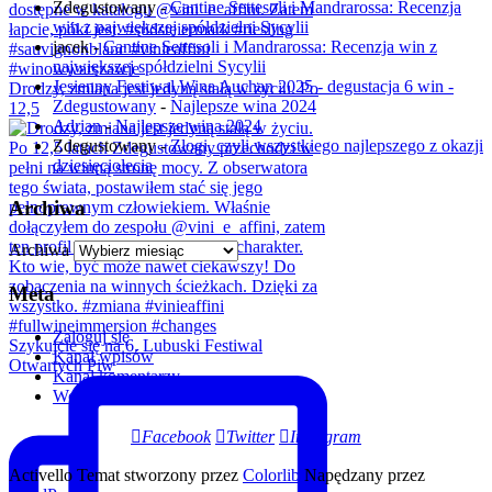
Zdegustowany
-
Cantine Settesoli i Mandrarossa: Recenzja
win z największej spółdzielni Sycylii
jacek
-
Cantine Settesoli i Mandrarossa: Recenzja win z
największej spółdzielni Sycylii
Jesienny Festiwal Wina Auchan 2025 - degustacja 6 win -
Drodzy, zmiana jest jedyną stałą w życiu. Po
Zdegustowany
-
Najlepsze wina 2024
12,5
Adrian
-
Najlepsze wina 2024
Zdegustowany
-
Złogi, czyli wszystkiego najlepszego z okazji
dziesięciolecia
Archiwa
Archiwa
Meta
Zaloguj się
Szykujcie się na 6. Lubuski Festiwal
Kanał wpisów
Otwartych Piw
Kanał komentarzy
WordPress.org
Facebook
Twitter
Instagram
Activello Temat stworzony przez
Colorlib
Napędzany przez