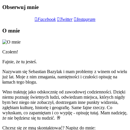
Obserwuj mnie
Facebook
Twitter
Instagram
O mnie
Czołem!
Fajnie, że tu jesteś.
Nazywam się Sebastian Bazylak i mam problemy z winem od wielu
już lat. Moje z nim zmagania, namiętności i czułości opisuję na
łamach tego blogu.
Wino traktuję jako odskocznię od zawodowej codzienności. Dzięki
niemu poznaję świetnych ludzi, odwiedzam miejsca, których nigdy
bym bez niego nie zobaczył, dostrzegam inne punkty widzenia,
zgłębiam kulturę, historię i geografię. Same fajne rzeczy. Co
wyłuskam, co zapamiętam i co wypiję - opisuję tutaj. Mam nadzieję,
że nie będziesz się tu nudzić. 🥂
Chcesz się ze mną skontaktować? Napisz do mnie: