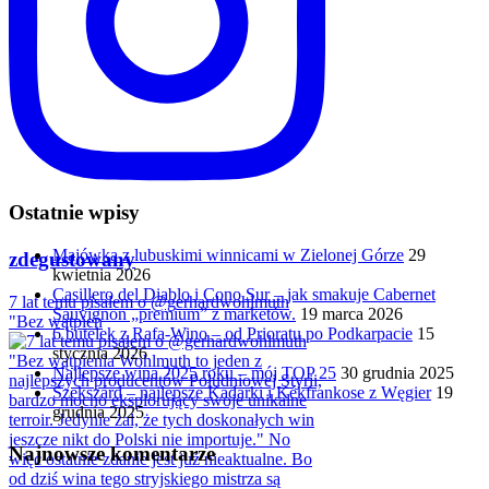
Ostatnie wpisy
Majówka z lubuskimi winnicami w Zielonej Górze
29
zdegustowany
kwietnia 2026
Casillero del Diablo i Cono Sur – jak smakuje Cabernet
7 lat temu pisałem o @gerhardwohlmuth
Sauvignon „premium” z marketów.
19 marca 2026
"Bez wątpien
6 butelek z Rafa-Wino – od Prioratu po Podkarpacie
15
stycznia 2026
Najlepsze wina 2025 roku – mój TOP 25
30 grudnia 2025
Szekszárd – najlepsze Kadarki i Kékfrankose z Węgier
19
grudnia 2025
Najnowsze komentarze