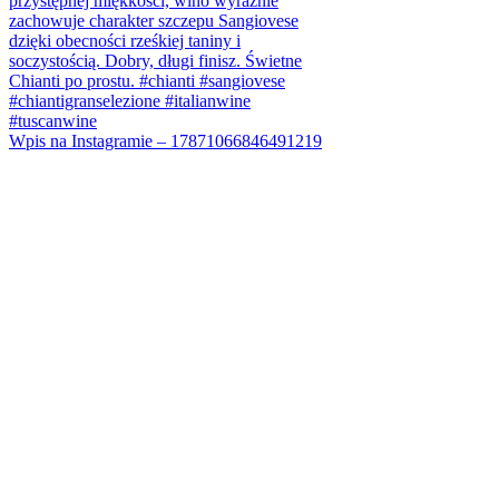
Wpis na Instagramie – 17871066846491219