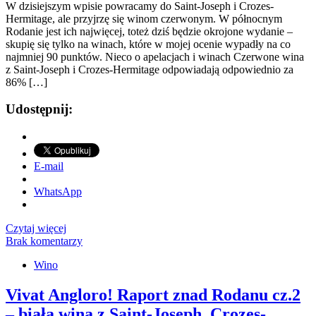
W dzisiejszym wpisie powracamy do Saint-Joseph i Crozes-
Hermitage, ale przyjrzę się winom czerwonym. W północnym
Rodanie jest ich najwięcej, toteż dziś będzie okrojone wydanie –
skupię się tylko na winach, które w mojej ocenie wypadły na co
najmniej 90 punktów. Nieco o apelacjach i winach Czerwone wina
z Saint-Joseph i Crozes-Hermitage odpowiadają odpowiednio za
86% […]
Udostępnij:
E-mail
WhatsApp
Czytaj więcej
Brak komentarzy
Wino
Vivat Angloro! Raport znad Rodanu cz.2
– biała wina z Saint-Joseph, Crozes-