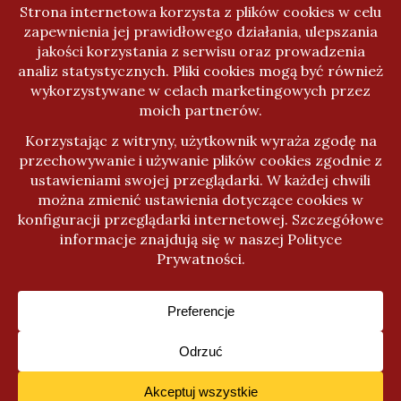
Kanał wpisów
Kanał komentarzy
WordPress.org
Activello Temat stworzony przez
Colorlib
Napędzany przez
WordPress
Cookies & Privacy
Ta strona wykorzystuje ciasteczka. Nic z nimi nie robię poza
śledzenie ruchu na stronie, ale warto o tym poinformować.