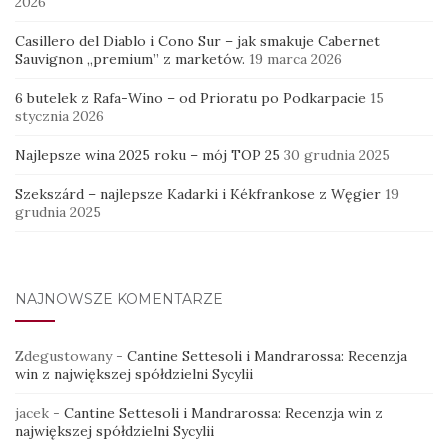
2026
Casillero del Diablo i Cono Sur – jak smakuje Cabernet
Sauvignon „premium” z marketów.
19 marca 2026
6 butelek z Rafa-Wino – od Prioratu po Podkarpacie
15
stycznia 2026
Najlepsze wina 2025 roku – mój TOP 25
30 grudnia 2025
Szekszárd – najlepsze Kadarki i Kékfrankose z Węgier
19
grudnia 2025
NAJNOWSZE KOMENTARZE
Zdegustowany
-
Cantine Settesoli i Mandrarossa: Recenzja
win z największej spółdzielni Sycylii
jacek
-
Cantine Settesoli i Mandrarossa: Recenzja win z
największej spółdzielni Sycylii