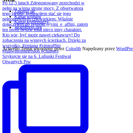
Zaloguj się
Kanał wpisów
Kanał komentarzy
WordPress.org
Activello Temat stworzony przez
Colorlib
Napędzany przez
WordPre
Szykujcie się na 6. Lubuski Festiwal
Otwartych Piw