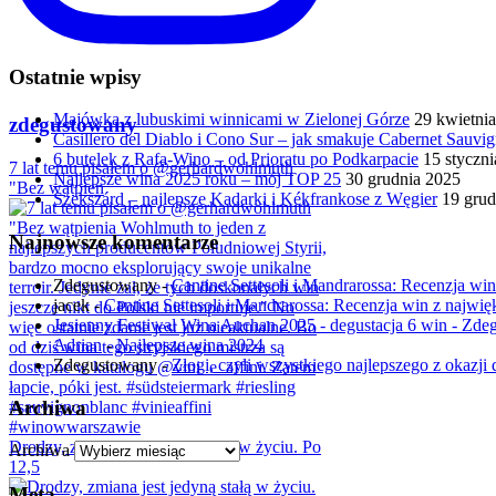
Ostatnie wpisy
Majówka z lubuskimi winnicami w Zielonej Górze
29 kwietni
zdegustowany
Casillero del Diablo i Cono Sur – jak smakuje Cabernet Sauv
6 butelek z Rafa-Wino – od Prioratu po Podkarpacie
15 styczn
7 lat temu pisałem o @gerhardwohlmuth
Najlepsze wina 2025 roku – mój TOP 25
30 grudnia 2025
"Bez wątpien
Szekszárd – najlepsze Kadarki i Kékfrankose z Węgier
19 grud
Najnowsze komentarze
Zdegustowany
-
Cantine Settesoli i Mandrarossa: Recenzja win 
jacek
-
Cantine Settesoli i Mandrarossa: Recenzja win z najwięk
Jesienny Festiwal Wina Auchan 2025 - degustacja 6 win - Zd
Adrian
-
Najlepsze wina 2024
Zdegustowany
-
Złogi, czyli wszystkiego najlepszego z okazji d
Archiwa
Drodzy, zmiana jest jedyną stałą w życiu. Po
Archiwa
12,5
Meta