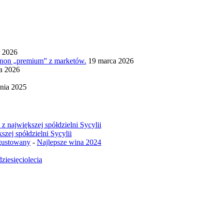
a 2026
ignon „premium” z marketów.
19 marca 2026
ia 2026
nia 2025
z największej spółdzielni Sycylii
szej spółdzielni Sycylii
egustowany
-
Najlepsze wina 2024
ziesięciolecia