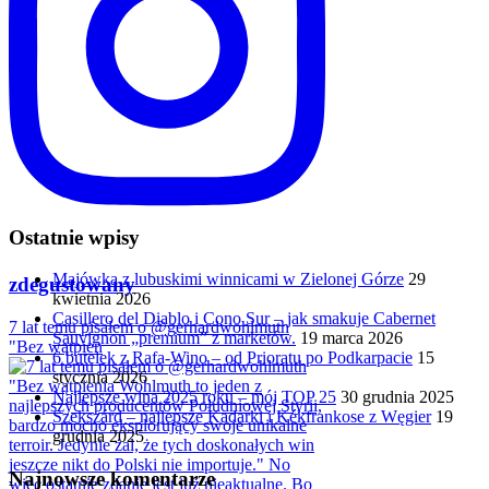
Ostatnie wpisy
Majówka z lubuskimi winnicami w Zielonej Górze
29
zdegustowany
kwietnia 2026
Casillero del Diablo i Cono Sur – jak smakuje Cabernet
7 lat temu pisałem o @gerhardwohlmuth
Sauvignon „premium” z marketów.
19 marca 2026
"Bez wątpien
6 butelek z Rafa-Wino – od Prioratu po Podkarpacie
15
stycznia 2026
Najlepsze wina 2025 roku – mój TOP 25
30 grudnia 2025
Szekszárd – najlepsze Kadarki i Kékfrankose z Węgier
19
grudnia 2025
Najnowsze komentarze