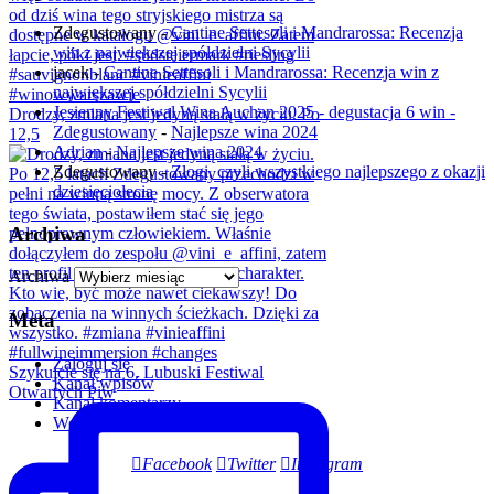
Zdegustowany
-
Cantine Settesoli i Mandrarossa: Recenzja
win z największej spółdzielni Sycylii
jacek
-
Cantine Settesoli i Mandrarossa: Recenzja win z
największej spółdzielni Sycylii
Jesienny Festiwal Wina Auchan 2025 - degustacja 6 win -
Drodzy, zmiana jest jedyną stałą w życiu. Po
Zdegustowany
-
Najlepsze wina 2024
12,5
Adrian
-
Najlepsze wina 2024
Zdegustowany
-
Złogi, czyli wszystkiego najlepszego z okazji
dziesięciolecia
Archiwa
Archiwa
Meta
Zaloguj się
Szykujcie się na 6. Lubuski Festiwal
Kanał wpisów
Otwartych Piw
Kanał komentarzy
WordPress.org
Facebook
Twitter
Instagram