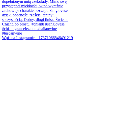
Wpis na Instagramie – 17871066846491219