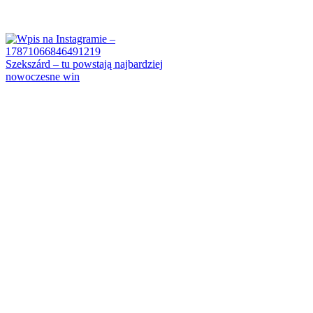
Szekszárd – tu powstają najbardziej
nowoczesne win