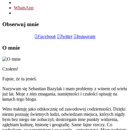
WhatsApp
Obserwuj mnie
Facebook
Twitter
Instagram
O mnie
Czołem!
Fajnie, że tu jesteś.
Nazywam się Sebastian Bazylak i mam problemy z winem od wielu
już lat. Moje z nim zmagania, namiętności i czułości opisuję na
łamach tego blogu.
Wino traktuję jako odskocznię od zawodowej codzienności. Dzięki
niemu poznaję świetnych ludzi, odwiedzam miejsca, których nigdy
bym bez niego nie zobaczył, dostrzegam inne punkty widzenia,
zgłębiam kulturę, historię i geografię. Same fajne rzeczy. Co
wyłuskam, co zapamiętam i co wypiję - opisuję tutaj. Mam nadzieję,