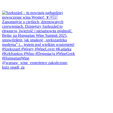
@warsaw_wine_experience zakończone,
kurz opadł, za