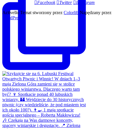
Facebook
Twitter
Instagram
Activello Temat stworzony przez
Colorlib
Napędzany przez
WordPress