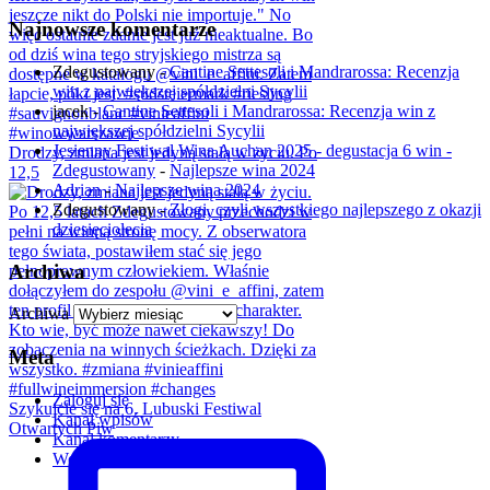
Najnowsze komentarze
Zdegustowany
-
Cantine Settesoli i Mandrarossa: Recenzja
win z największej spółdzielni Sycylii
jacek
-
Cantine Settesoli i Mandrarossa: Recenzja win z
największej spółdzielni Sycylii
Jesienny Festiwal Wina Auchan 2025 - degustacja 6 win -
Drodzy, zmiana jest jedyną stałą w życiu. Po
Zdegustowany
-
Najlepsze wina 2024
12,5
Adrian
-
Najlepsze wina 2024
Zdegustowany
-
Złogi, czyli wszystkiego najlepszego z okazji
dziesięciolecia
Archiwa
Archiwa
Meta
Zaloguj się
Szykujcie się na 6. Lubuski Festiwal
Kanał wpisów
Otwartych Piw
Kanał komentarzy
WordPress.org