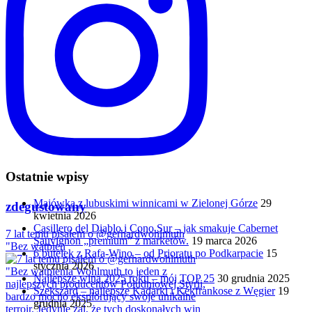
Ostatnie wpisy
Majówka z lubuskimi winnicami w Zielonej Górze
29
zdegustowany
kwietnia 2026
Casillero del Diablo i Cono Sur – jak smakuje Cabernet
7 lat temu pisałem o @gerhardwohlmuth
Sauvignon „premium” z marketów.
19 marca 2026
"Bez wątpien
6 butelek z Rafa-Wino – od Prioratu po Podkarpacie
15
stycznia 2026
Najlepsze wina 2025 roku – mój TOP 25
30 grudnia 2025
Szekszárd – najlepsze Kadarki i Kékfrankose z Węgier
19
grudnia 2025