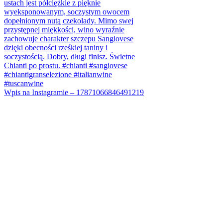
Wpis na Instagramie – 17871066846491219