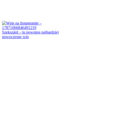
Szekszárd – tu powstają najbardziej
nowoczesne win