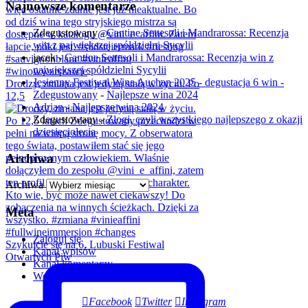
Najnowsze komentarze
Zdegustowany
-
Cantine Settesoli i Mandrarossa: Recenzja
win z największej spółdzielni Sycylii
jacek
-
Cantine Settesoli i Mandrarossa: Recenzja win z
największej spółdzielni Sycylii
Jesienny Festiwal Wina Auchan 2025 - degustacja 6 win -
Drodzy, zmiana jest jedyną stałą w życiu. Po
Zdegustowany
-
Najlepsze wina 2024
12,5
Adrian
-
Najlepsze wina 2024
Zdegustowany
-
Złogi, czyli wszystkiego najlepszego z okazji
dziesięciolecia
Archiwa
Archiwa
Meta
Zaloguj się
Szykujcie się na 6. Lubuski Festiwal
Kanał wpisów
Otwartych Piw
Kanał komentarzy
WordPress.org
Facebook
Twitter
Instagram