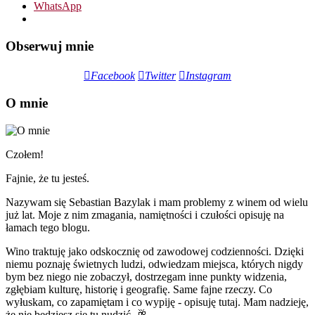
WhatsApp
Obserwuj mnie
Facebook
Twitter
Instagram
O mnie
Czołem!
Fajnie, że tu jesteś.
Nazywam się Sebastian Bazylak i mam problemy z winem od wielu
już lat. Moje z nim zmagania, namiętności i czułości opisuję na
łamach tego blogu.
Wino traktuję jako odskocznię od zawodowej codzienności. Dzięki
niemu poznaję świetnych ludzi, odwiedzam miejsca, których nigdy
bym bez niego nie zobaczył, dostrzegam inne punkty widzenia,
zgłębiam kulturę, historię i geografię. Same fajne rzeczy. Co
wyłuskam, co zapamiętam i co wypiję - opisuję tutaj. Mam nadzieję,
że nie będziesz się tu nudzić. 🥂