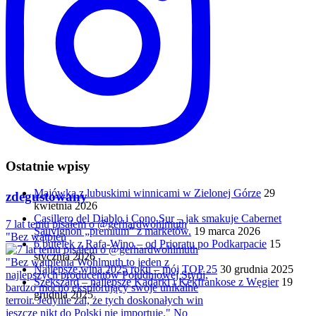
Ostatnie wpisy
Majówka z lubuskimi winnicami w Zielonej Górze
29
zdegustowany
kwietnia 2026
Casillero del Diablo i Cono Sur – jak smakuje Cabernet
7 lat temu pisałem o @gerhardwohlmuth
Sauvignon „premium” z marketów.
19 marca 2026
"Bez wątpien
6 butelek z Rafa-Wino – od Prioratu po Podkarpacie
15
stycznia 2026
Najlepsze wina 2025 roku – mój TOP 25
30 grudnia 2025
Szekszárd – najlepsze Kadarki i Kékfrankose z Węgier
19
grudnia 2025