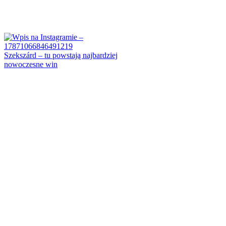
Szekszárd – tu powstają najbardziej
nowoczesne win