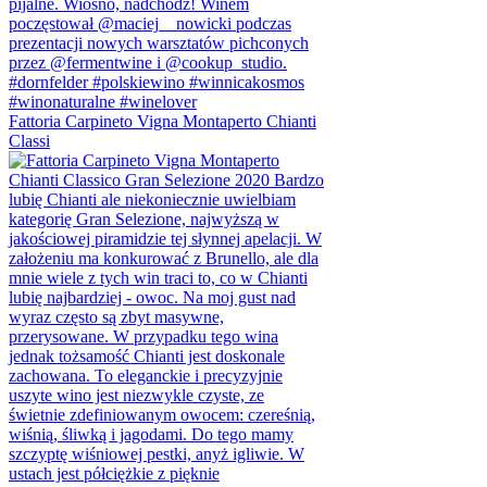
Fattoria Carpineto Vigna Montaperto Chianti
Classi