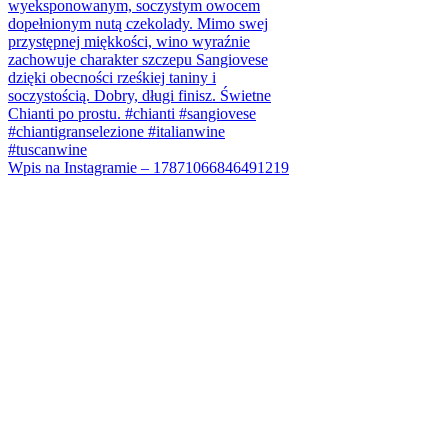
Wpis na Instagramie – 17871066846491219