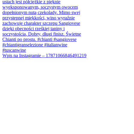
Wpis na Instagramie – 17871066846491219