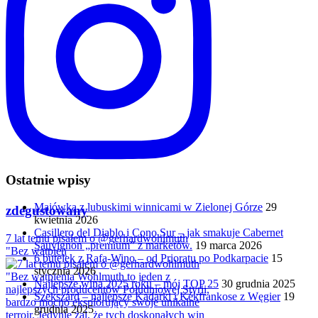
Ostatnie wpisy
Majówka z lubuskimi winnicami w Zielonej Górze
29
zdegustowany
kwietnia 2026
Casillero del Diablo i Cono Sur – jak smakuje Cabernet
7 lat temu pisałem o @gerhardwohlmuth
Sauvignon „premium” z marketów.
19 marca 2026
"Bez wątpien
6 butelek z Rafa-Wino – od Prioratu po Podkarpacie
15
stycznia 2026
Najlepsze wina 2025 roku – mój TOP 25
30 grudnia 2025
Szekszárd – najlepsze Kadarki i Kékfrankose z Węgier
19
grudnia 2025