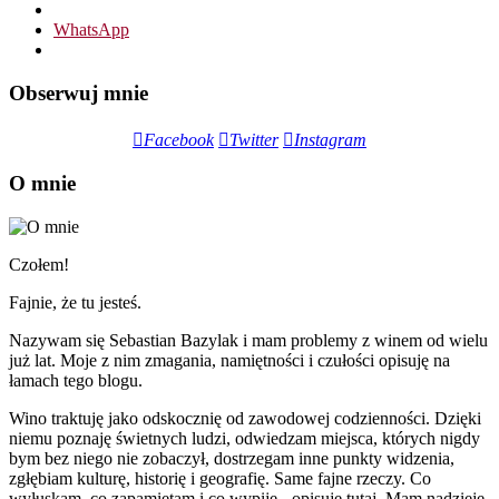
WhatsApp
Obserwuj mnie
Facebook
Twitter
Instagram
O mnie
Czołem!
Fajnie, że tu jesteś.
Nazywam się Sebastian Bazylak i mam problemy z winem od wielu
już lat. Moje z nim zmagania, namiętności i czułości opisuję na
łamach tego blogu.
Wino traktuję jako odskocznię od zawodowej codzienności. Dzięki
niemu poznaję świetnych ludzi, odwiedzam miejsca, których nigdy
bym bez niego nie zobaczył, dostrzegam inne punkty widzenia,
zgłębiam kulturę, historię i geografię. Same fajne rzeczy. Co
wyłuskam, co zapamiętam i co wypiję - opisuję tutaj. Mam nadzieję,