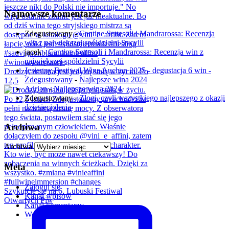
Najnowsze komentarze
Zdegustowany
-
Cantine Settesoli i Mandrarossa: Recenzja
win z największej spółdzielni Sycylii
jacek
-
Cantine Settesoli i Mandrarossa: Recenzja win z
największej spółdzielni Sycylii
Jesienny Festiwal Wina Auchan 2025 - degustacja 6 win -
Drodzy, zmiana jest jedyną stałą w życiu. Po
Zdegustowany
-
Najlepsze wina 2024
12,5
Adrian
-
Najlepsze wina 2024
Zdegustowany
-
Złogi, czyli wszystkiego najlepszego z okazji
dziesięciolecia
Archiwa
Archiwa
Meta
Zaloguj się
Szykujcie się na 6. Lubuski Festiwal
Kanał wpisów
Otwartych Piw
Kanał komentarzy
WordPress.org