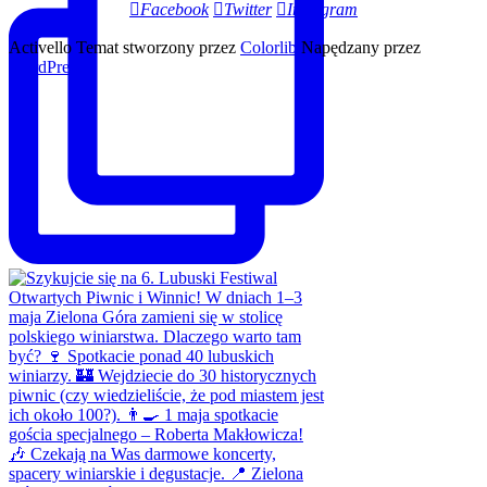
Facebook
Twitter
Instagram
Activello Temat stworzony przez
Colorlib
Napędzany przez
WordPress