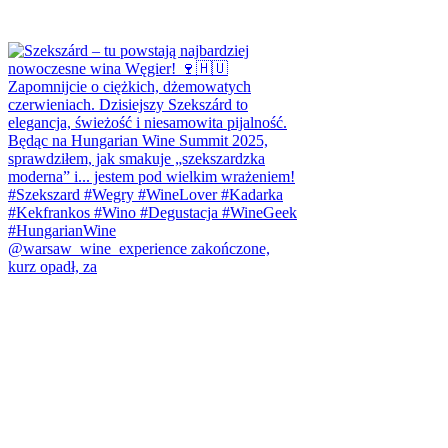
@warsaw_wine_experience zakończone,
kurz opadł, za