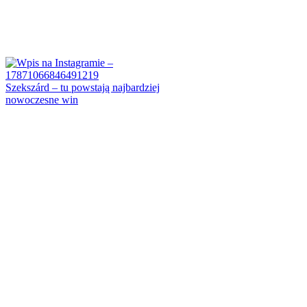
Szekszárd – tu powstają najbardziej
nowoczesne win