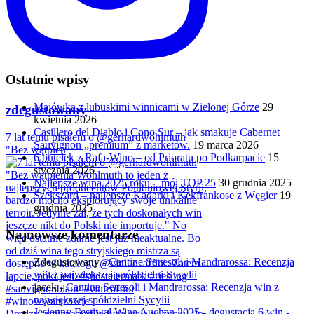
Ostatnie wpisy
Majówka z lubuskimi winnicami w Zielonej Górze
29
zdegustowany
kwietnia 2026
Casillero del Diablo i Cono Sur – jak smakuje Cabernet
7 lat temu pisałem o @gerhardwohlmuth
Sauvignon „premium” z marketów.
19 marca 2026
"Bez wątpien
6 butelek z Rafa-Wino – od Prioratu po Podkarpacie
15
stycznia 2026
Najlepsze wina 2025 roku – mój TOP 25
30 grudnia 2025
Szekszárd – najlepsze Kadarki i Kékfrankose z Węgier
19
grudnia 2025
Najnowsze komentarze
Zdegustowany
-
Cantine Settesoli i Mandrarossa: Recenzja
win z największej spółdzielni Sycylii
jacek
-
Cantine Settesoli i Mandrarossa: Recenzja win z
największej spółdzielni Sycylii
Jesienny Festiwal Wina Auchan 2025 - degustacja 6 win -
Drodzy, zmiana jest jedyną stałą w życiu. Po