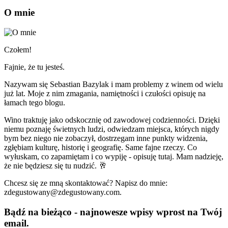
O mnie
Czołem!
Fajnie, że tu jesteś.
Nazywam się Sebastian Bazylak i mam problemy z winem od wielu
już lat. Moje z nim zmagania, namiętności i czułości opisuję na
łamach tego blogu.
Wino traktuję jako odskocznię od zawodowej codzienności. Dzięki
niemu poznaję świetnych ludzi, odwiedzam miejsca, których nigdy
bym bez niego nie zobaczył, dostrzegam inne punkty widzenia,
zgłębiam kulturę, historię i geografię. Same fajne rzeczy. Co
wyłuskam, co zapamiętam i co wypiję - opisuję tutaj. Mam nadzieję,
że nie będziesz się tu nudzić. 🥂
Chcesz się ze mną skontaktować? Napisz do mnie:
zdegustowany@zdegustowany.com.
Bądź na bieżąco - najnowesze wpisy wprost na Twój
email.