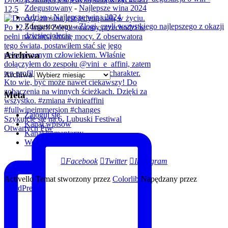
Zdegustowany
-
Najlepsze wina 2024
12,5
Adrian
-
Najlepsze wina 2024
Zdegustowany
-
Złogi, czyli wszystkiego najlepszego z okazji
dziesięciolecia
Archiwa
Archiwa
Meta
Zaloguj się
Szykujcie się na 6. Lubuski Festiwal
Kanał wpisów
Otwartych Piw
Kanał komentarzy
WordPress.org
Facebook
Twitter
Instagram
Activello Temat stworzony przez
Colorlib
Napędzany przez
WordPress