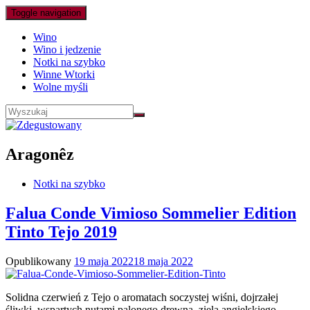
Toggle navigation
Wino
Wino i jedzenie
Notki na szybko
Winne Wtorki
Wolne myśli
Aragonêz
Notki na szybko
Falua Conde Vimioso Sommelier Edition
Tinto Tejo 2019
Opublikowany
19 maja 2022
18 maja 2022
Solidna czerwień z Tejo o aromatach soczystej wiśni, dojrzałej
śliwki, wspartych nutami palonego drewna, ziela angielskiego,