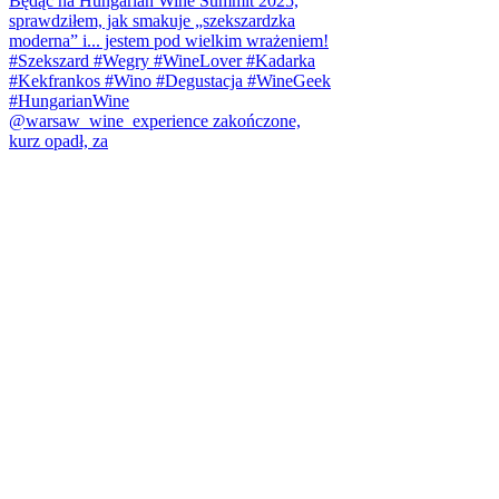
@warsaw_wine_experience zakończone,
kurz opadł, za