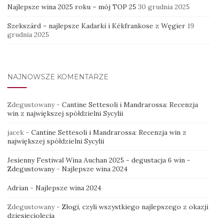
Najlepsze wina 2025 roku – mój TOP 25
30 grudnia 2025
Szekszárd – najlepsze Kadarki i Kékfrankose z Węgier
19
grudnia 2025
NAJNOWSZE KOMENTARZE
Zdegustowany
-
Cantine Settesoli i Mandrarossa: Recenzja
win z największej spółdzielni Sycylii
jacek
-
Cantine Settesoli i Mandrarossa: Recenzja win z
największej spółdzielni Sycylii
Jesienny Festiwal Wina Auchan 2025 - degustacja 6 win -
Zdegustowany
-
Najlepsze wina 2024
Adrian
-
Najlepsze wina 2024
Zdegustowany
-
Złogi, czyli wszystkiego najlepszego z okazji
dziesięciolecia