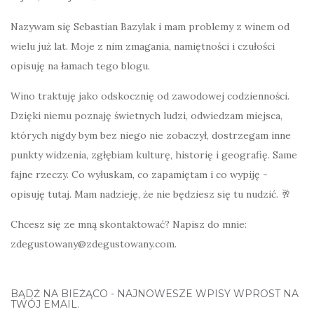
Nazywam się Sebastian Bazylak i mam problemy z winem od
wielu już lat. Moje z nim zmagania, namiętności i czułości
opisuję na łamach tego blogu.
Wino traktuję jako odskocznię od zawodowej codzienności.
Dzięki niemu poznaję świetnych ludzi, odwiedzam miejsca,
których nigdy bym bez niego nie zobaczył, dostrzegam inne
punkty widzenia, zgłębiam kulturę, historię i geografię. Same
fajne rzeczy. Co wyłuskam, co zapamiętam i co wypiję -
opisuję tutaj. Mam nadzieję, że nie będziesz się tu nudzić. 🥂
Chcesz się ze mną skontaktować? Napisz do mnie:
zdegustowany@zdegustowany.com.
BĄDŹ NA BIEŻĄCO - NAJNOWESZE WPISY WPROST NA
TWÓJ EMAIL.