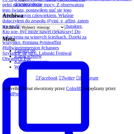
dziesięciolecia
Archiwa
Archiwa
Meta
Zaloguj się
Szykujcie się na 6. Lubuski Festiwal
Kanał wpisów
Otwartych Piw
Kanał komentarzy
WordPress.org
Facebook
Twitter
Instagram
Activello Temat stworzony przez
Colorlib
Napędzany przez
WordPress