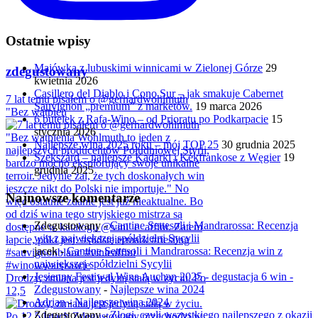
Ostatnie wpisy
Majówka z lubuskimi winnicami w Zielonej Górze
29
zdegustowany
kwietnia 2026
Casillero del Diablo i Cono Sur – jak smakuje Cabernet
7 lat temu pisałem o @gerhardwohlmuth
Sauvignon „premium” z marketów.
19 marca 2026
"Bez wątpien
6 butelek z Rafa-Wino – od Prioratu po Podkarpacie
15
stycznia 2026
Najlepsze wina 2025 roku – mój TOP 25
30 grudnia 2025
Szekszárd – najlepsze Kadarki i Kékfrankose z Węgier
19
grudnia 2025
Najnowsze komentarze
Zdegustowany
-
Cantine Settesoli i Mandrarossa: Recenzja
win z największej spółdzielni Sycylii
jacek
-
Cantine Settesoli i Mandrarossa: Recenzja win z
największej spółdzielni Sycylii
Jesienny Festiwal Wina Auchan 2025 - degustacja 6 win -
Drodzy, zmiana jest jedyną stałą w życiu. Po
Zdegustowany
-
Najlepsze wina 2024
12,5
Adrian
-
Najlepsze wina 2024
Zdegustowany
-
Złogi, czyli wszystkiego najlepszego z okazji