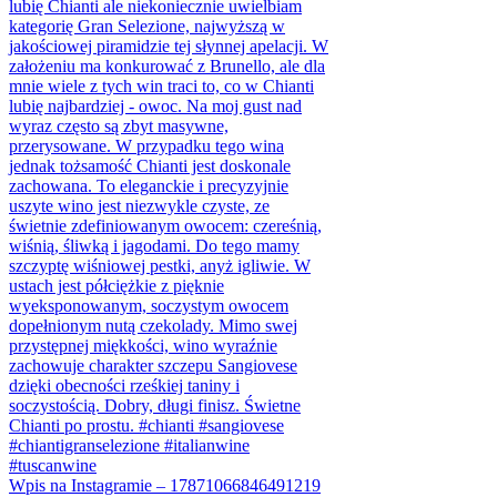
Wpis na Instagramie – 17871066846491219