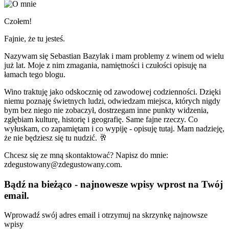
Czołem!
Fajnie, że tu jesteś.
Nazywam się Sebastian Bazylak i mam problemy z winem od wielu
już lat. Moje z nim zmagania, namiętności i czułości opisuję na
łamach tego blogu.
Wino traktuję jako odskocznię od zawodowej codzienności. Dzięki
niemu poznaję świetnych ludzi, odwiedzam miejsca, których nigdy
bym bez niego nie zobaczył, dostrzegam inne punkty widzenia,
zgłębiam kulturę, historię i geografię. Same fajne rzeczy. Co
wyłuskam, co zapamiętam i co wypiję - opisuję tutaj. Mam nadzieję,
że nie będziesz się tu nudzić. 🥂
Chcesz się ze mną skontaktować? Napisz do mnie:
zdegustowany@zdegustowany.com.
Bądź na bieżąco - najnowesze wpisy wprost na Twój
email.
Wprowadź swój adres email i otrzymuj na skrzynkę najnowsze
wpisy