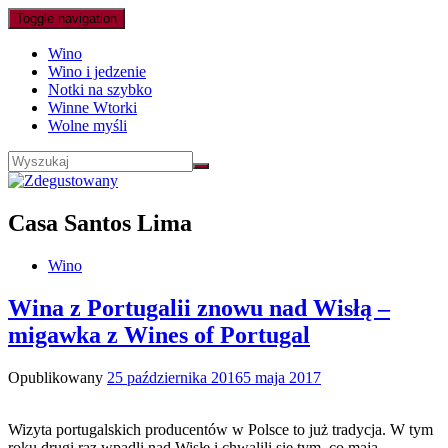
Toggle navigation
Wino
Wino i jedzenie
Notki na szybko
Winne Wtorki
Wolne myśli
Casa Santos Lima
Wino
Wina z Portugalii znowu nad Wisłą –
migawka z Wines of Portugal
Opublikowany
25 października 2016
5 maja 2017
Wizyta portugalskich producentów w Polsce to już tradycja. W tym
roku drugi raz wpadli nad Wisłę i chwalili się tym, co mają