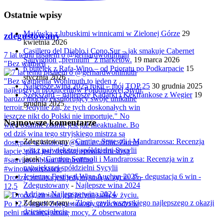
Ostatnie wpisy
Majówka z lubuskimi winnicami w Zielonej Górze
29
zdegustowany
kwietnia 2026
Casillero del Diablo i Cono Sur – jak smakuje Cabernet
7 lat temu pisałem o @gerhardwohlmuth
Sauvignon „premium” z marketów.
19 marca 2026
"Bez wątpien
6 butelek z Rafa-Wino – od Prioratu po Podkarpacie
15
stycznia 2026
Najlepsze wina 2025 roku – mój TOP 25
30 grudnia 2025
Szekszárd – najlepsze Kadarki i Kékfrankose z Węgier
19
grudnia 2025
Najnowsze komentarze
Zdegustowany
-
Cantine Settesoli i Mandrarossa: Recenzja
win z największej spółdzielni Sycylii
jacek
-
Cantine Settesoli i Mandrarossa: Recenzja win z
największej spółdzielni Sycylii
Jesienny Festiwal Wina Auchan 2025 - degustacja 6 win -
Drodzy, zmiana jest jedyną stałą w życiu. Po
Zdegustowany
-
Najlepsze wina 2024
12,5
Adrian
-
Najlepsze wina 2024
Zdegustowany
-
Złogi, czyli wszystkiego najlepszego z okazji
dziesięciolecia