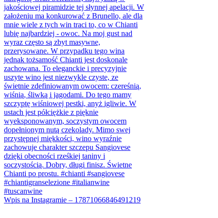
Wpis na Instagramie – 17871066846491219