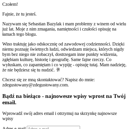
Czołem!
Fajnie, że tu jesteś.
Nazywam się Sebastian Bazylak i mam problemy z winem od wielu
już lat. Moje z nim zmagania, namiętności i czułości opisuję na
łamach tego blogu.
Wino traktuję jako odskocznię od zawodowej codzienności. Dzięki
niemu poznaję świetnych ludzi, odwiedzam miejsca, których nigdy
bym bez niego nie zobaczył, dostrzegam inne punkty widzenia,
zgłębiam kulturę, historię i geografię. Same fajne rzeczy. Co
wyłuskam, co zapamiętam i co wypiję - opisuję tutaj. Mam nadzieję,
że nie będziesz się tu nudzić. 🥂
Chcesz się ze mną skontaktować? Napisz do mnie:
zdegustowany@zdegustowany.com.
Bądź na bieżąco - najnowesze wpisy wprost na Twój
email.
Wprowadź swój adres email i otrzymuj na skrzynkę najnowsze
wpisy
Adres e-mail