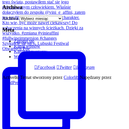
Archiwa
Archiwa
Meta
Zaloguj się
Szykujcie się na 6. Lubuski Festiwal
Kanał wpisów
Otwartych Piw
Kanał komentarzy
WordPress.org
Facebook
Twitter
Instagram
Activello Temat stworzony przez
Colorlib
Napędzany przez
WordPress