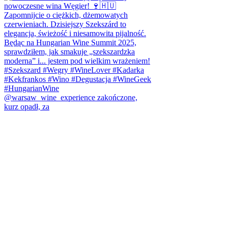
@warsaw_wine_experience zakończone,
kurz opadł, za