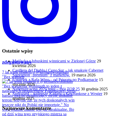
Ostatnie wpisy
Majówka z lubuskimi winnicami w Zielonej Górze
29
zdegustowany
kwietnia 2026
Casillero del Diablo i Cono Sur – jak smakuje Cabernet
7 lat temu pisałem o @gerhardwohlmuth
Sauvignon „premium” z marketów.
19 marca 2026
"Bez wątpien
6 butelek z Rafa-Wino – od Prioratu po Podkarpacie
15
stycznia 2026
Najlepsze wina 2025 roku – mój TOP 25
30 grudnia 2025
Szekszárd – najlepsze Kadarki i Kékfrankose z Węgier
19
grudnia 2025
Najnowsze komentarze