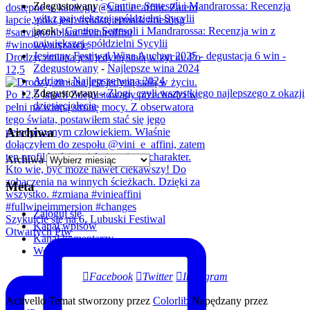
Zdegustowany
-
Cantine Settesoli i Mandrarossa: Recenzja
win z największej spółdzielni Sycylii
jacek
-
Cantine Settesoli i Mandrarossa: Recenzja win z
największej spółdzielni Sycylii
Jesienny Festiwal Wina Auchan 2025 - degustacja 6 win -
Drodzy, zmiana jest jedyną stałą w życiu. Po
Zdegustowany
-
Najlepsze wina 2024
12,5
Adrian
-
Najlepsze wina 2024
Zdegustowany
-
Złogi, czyli wszystkiego najlepszego z okazji
dziesięciolecia
Archiwa
Archiwa
Meta
Zaloguj się
Szykujcie się na 6. Lubuski Festiwal
Kanał wpisów
Otwartych Piw
Kanał komentarzy
WordPress.org
Facebook
Twitter
Instagram
Activello Temat stworzony przez
Colorlib
Napędzany przez