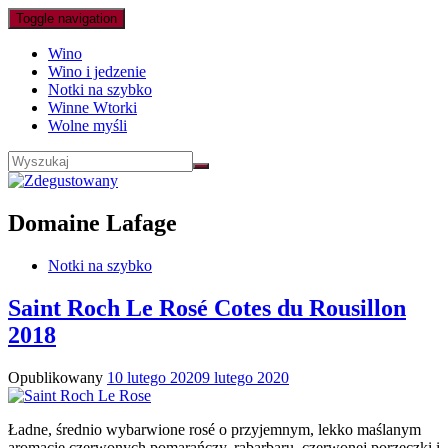
Toggle navigation
Wino
Wino i jedzenie
Notki na szybko
Winne Wtorki
Wolne myśli
Domaine Lafage
Notki na szybko
Saint Roch Le Rosé Cotes du Rousillon
2018
Opublikowany
10 lutego 2020
9 lutego 2020
Ładne, średnio wybarwione rosé o przyjemnym, lekko maślanym
aromacie czerwonych pomarańczy, rabarbaru, czerwonej porzeczki i