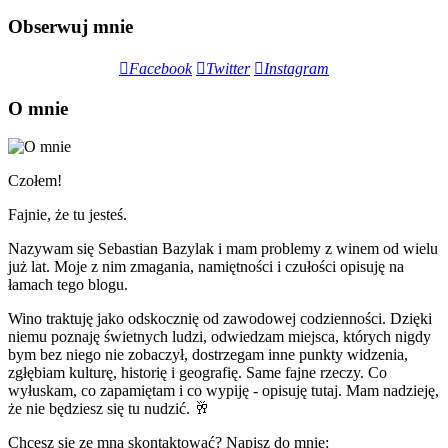
Obserwuj mnie
Facebook
Twitter
Instagram
O mnie
Czołem!
Fajnie, że tu jesteś.
Nazywam się Sebastian Bazylak i mam problemy z winem od wielu
już lat. Moje z nim zmagania, namiętności i czułości opisuję na
łamach tego blogu.
Wino traktuję jako odskocznię od zawodowej codzienności. Dzięki
niemu poznaję świetnych ludzi, odwiedzam miejsca, których nigdy
bym bez niego nie zobaczył, dostrzegam inne punkty widzenia,
zgłębiam kulturę, historię i geografię. Same fajne rzeczy. Co
wyłuskam, co zapamiętam i co wypiję - opisuję tutaj. Mam nadzieję,
że nie będziesz się tu nudzić. 🥂
Chcesz się ze mną skontaktować? Napisz do mnie: