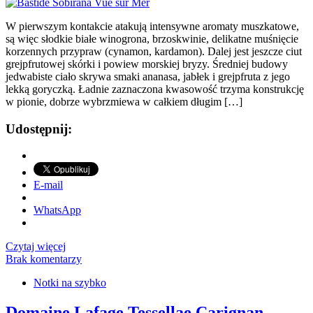
W pierwszym kontakcie atakują intensywne aromaty muszkatowe,
są więc słodkie białe winogrona, brzoskwinie, delikatne muśnięcie
korzennych przypraw (cynamon, kardamon). Dalej jest jeszcze ciut
grejpfrutowej skórki i powiew morskiej bryzy. Średniej budowy
jedwabiste ciało skrywa smaki ananasa, jabłek i grejpfruta z jego
lekką goryczką. Ładnie zaznaczona kwasowość trzyma konstrukcję
w pionie, dobrze wybrzmiewa w całkiem długim […]
Udostępnij:
E-mail
WhatsApp
Czytaj więcej
Brak komentarzy
Notki na szybko
Domaine Lafage Tessellae Carignan