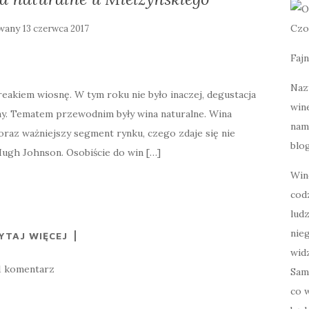
owany
Czo
13 czerwca 2017
Fajn
Naz
reakiem wiosnę. W tym roku nie było inaczej, degustacja
wine
sny. Tematem przewodnim były wina naturalne. Wina
nami
oraz ważniejszy segment rynku, czego zdaje się nie
blog
Hugh Johnson. Osobiście do win […]
Win
cod
lud
nie
YTAJ WIĘCEJ
widz
1 komentarz
Sam
co w