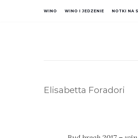
WINO
WINO I JEDZENIE
NOTKI NA 
Elisabetta Foradori
Bud break 2017 – win