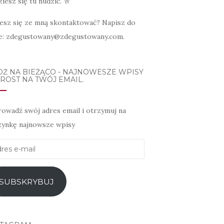
iesz się tu nudzić. 🥂
esz się ze mną skontaktować? Napisz do
e: zdegustowany@zdegustowany.com.
DŹ NA BIEŻĄCO - NAJNOWESZE WPISY
ROST NA TWÓJ EMAIL.
owadź swój adres email i otrzymuj na
zynkę najnowsze wpisy
es
l
SUBSKRYBUJ