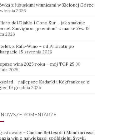
ówka z lubuskimi winnicami w Zielonej Górze
kwietnia 2026
llero del Diablo i Cono Sur – jak smakuje
ernet Sauvignon „premium” z marketów.
19
ca 2026
utelek z Rafa-Wino – od Prioratu po
karpacie
15 stycznia 2026
lepsze wina 2025 roku – mój TOP 25
30
dnia 2025
kszárd – najlepsze Kadarki i Kékfrankose z
ier
19 grudnia 2025
JNOWSZE KOMENTARZE
gustowany
-
Cantine Settesoli i Mandrarossa:
nzja win z największej spółdzielni Sycylii