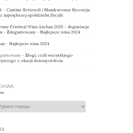
k
-
Cantine Settesoli i Mandrarossa: Recenzja
z największej spółdzielni Sycylii
ienny Festiwal Wina Auchan 2025 - degustacja
in - Zdegustowany
-
Najlepsze wina 2024
ian
-
Najlepsze wina 2024
gustowany
-
Złogi, czyli wszystkiego
epszego z okazji dziesięciolecia
CHIWA
hiwa
TA