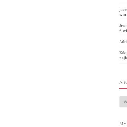
jace
win 
Jes
6 w
Adr
Zde
najl
AR
Arc
ME