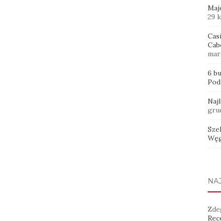
Maj
29 
Casi
Cab
mar
6 b
Pod
Naj
gru
Sze
Węg
NA
Zde
Rece