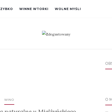
SZYBKO
WINNE WTORKI
WOLNE MYŚLI
OB
O 
WINO
a naturalne u Mielżyńskiego