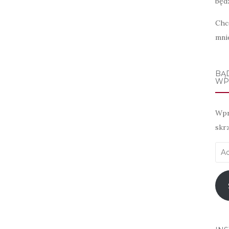
będz
Chc
mni
BĄ
WP
Wpr
skr
Adr
e-
mai