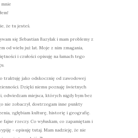
łem!
ie, że tu jesteś.
ywam się Sebastian Bazylak i mam problemy z
m od wielu już lat. Moje z nim zmagania,
ętności i czułości opisuję na łamach tego
u.
o traktuję jako odskocznię od zawodowej
zienności. Dzięki niemu poznaję świetnych
zi, odwiedzam miejsca, których nigdy bym bez
go nie zobaczył, dostrzegam inne punkty
enia, zgłębiam kulturę, historię i geografię.
e fajne rzeczy. Co wyłuskam, co zapamiętam i
ypiję - opisuję tutaj. Mam nadzieję, że nie