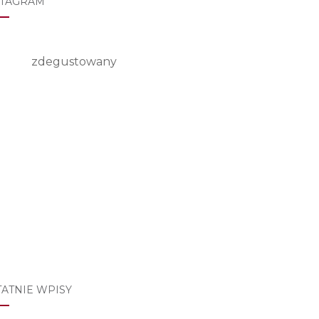
STAGRAM
zdegustowany
TATNIE WPISY