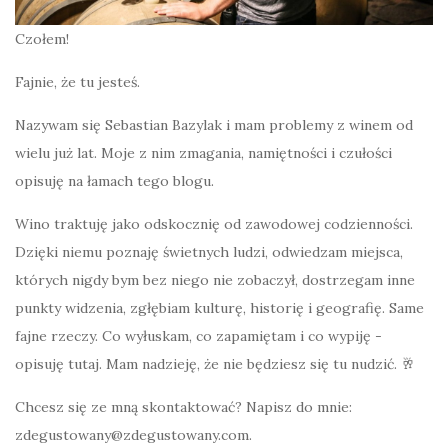
Czołem!
Fajnie, że tu jesteś.
Nazywam się Sebastian Bazylak i mam problemy z winem od
wielu już lat. Moje z nim zmagania, namiętności i czułości
opisuję na łamach tego blogu.
Wino traktuję jako odskocznię od zawodowej codzienności.
Dzięki niemu poznaję świetnych ludzi, odwiedzam miejsca,
których nigdy bym bez niego nie zobaczył, dostrzegam inne
punkty widzenia, zgłębiam kulturę, historię i geografię. Same
fajne rzeczy. Co wyłuskam, co zapamiętam i co wypiję -
opisuję tutaj. Mam nadzieję, że nie będziesz się tu nudzić. 🥂
Chcesz się ze mną skontaktować? Napisz do mnie:
zdegustowany@zdegustowany.com.