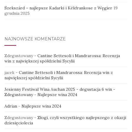
Szekszárd – najlepsze Kadarki i Kékfrankose z Węgier
19
grudnia 2025
NAJNOWSZE KOMENTARZE
Zdegustowany
-
Cantine Settesoli i Mandrarossa: Recenzja
win z największej spółdzielni Sycylii
jacek
-
Cantine Settesoli i Mandrarossa: Recenzja win z
największej spółdzielni Sycylii
Jesienny Festiwal Wina Auchan 2025 - degustacja 6 win -
Zdegustowany
-
Najlepsze wina 2024
Adrian
-
Najlepsze wina 2024
Zdegustowany
-
Złogi, czyli wszystkiego najlepszego z okazji
dziesięciolecia