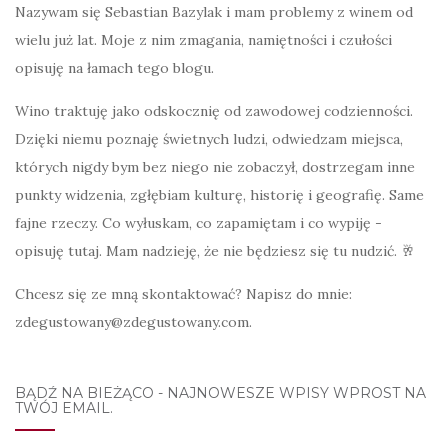
Nazywam się Sebastian Bazylak i mam problemy z winem od
wielu już lat. Moje z nim zmagania, namiętności i czułości
opisuję na łamach tego blogu.
Wino traktuję jako odskocznię od zawodowej codzienności.
Dzięki niemu poznaję świetnych ludzi, odwiedzam miejsca,
których nigdy bym bez niego nie zobaczył, dostrzegam inne
punkty widzenia, zgłębiam kulturę, historię i geografię. Same
fajne rzeczy. Co wyłuskam, co zapamiętam i co wypiję -
opisuję tutaj. Mam nadzieję, że nie będziesz się tu nudzić. 🥂
Chcesz się ze mną skontaktować? Napisz do mnie:
zdegustowany@zdegustowany.com.
BĄDŹ NA BIEŻĄCO - NAJNOWESZE WPISY WPROST NA
TWÓJ EMAIL.