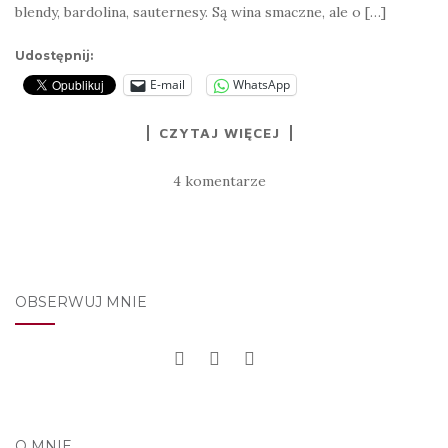
blendy, bardolina, sauternesy. Są wina smaczne, ale o […]
Udostępnij:
E-mail
WhatsApp
CZYTAJ WIĘCEJ
4 komentarze
OBSERWUJ MNIE
O MNIE