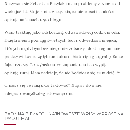
Nazywam się Sebastian Bazylak i mam problemy z winem od
wielu już lat. Moje z nim zmagania, namiętności i czułości
opisuję na łamach tego blogu.
Wino traktuję jako odskocznię od zawodowej codzienności.
Dzięki niemu poznaję świetnych ludzi, odwiedzam miejsca,
których nigdy bym bez niego nie zobaczył, dostrzegam inne
punkty widzenia, zgłębiam kulturę, historię i geografię. Same
fajne rzeczy. Co wyłuskam, co zapamiętam i co wypiję -
opisuję tutaj. Mam nadzieję, że nie będziesz się tu nudzić. 🥂
Chcesz się ze mną skontaktować? Napisz do mnie:
zdegustowany@zdegustowany.com.
BĄDŹ NA BIEŻĄCO - NAJNOWESZE WPISY WPROST NA
TWÓJ EMAIL.