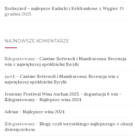
Szekszárd – najlepsze Kadarki i Kékfrankose z Węgier
19
grudnia 2025
NAJNOWSZE KOMENTARZE
Zdegustowany
-
Cantine Settesoli i Mandrarossa: Recenzja
win z największej spółdzielni Sycylii
jacek
-
Cantine Settesoli i Mandrarossa: Recenzja win z
największej spółdzielni Sycylii
Jesienny Festiwal Wina Auchan 2025 - degustacja 6 win -
Zdegustowany
-
Najlepsze wina 2024
Adrian
-
Najlepsze wina 2024
Zdegustowany
-
Złogi, czyli wszystkiego najlepszego z okazji
dziesięciolecia