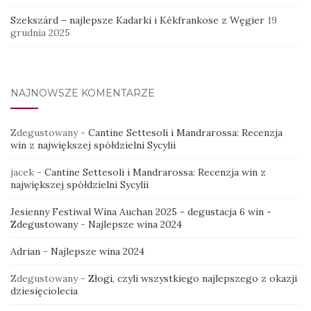
Szekszárd – najlepsze Kadarki i Kékfrankose z Węgier
19
grudnia 2025
NAJNOWSZE KOMENTARZE
Zdegustowany
-
Cantine Settesoli i Mandrarossa: Recenzja
win z największej spółdzielni Sycylii
jacek
-
Cantine Settesoli i Mandrarossa: Recenzja win z
największej spółdzielni Sycylii
Jesienny Festiwal Wina Auchan 2025 - degustacja 6 win -
Zdegustowany
-
Najlepsze wina 2024
Adrian
-
Najlepsze wina 2024
Zdegustowany
-
Złogi, czyli wszystkiego najlepszego z okazji
dziesięciolecia