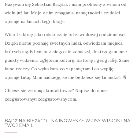
Nazywam się Sebastian Bazylak i mam problemy z winem od
wielu już lat. Moje z nim zmagania, namiętności i czułości
opisuję na łamach tego blogu.
Wino traktuję jako odskocznię od zawodowej codzienności.
Dzięki niemu poznaję świetnych ludzi, odwiedzam miejsca,
których nigdy bym bez niego nie zobaczył, dostrzegam inne
punkty widzenia, zgłębiam kulturę, historię i geografię. Same
fajne rzeczy. Co wyłuskam, co zapamiętam i co wypiję -
opisuję tutaj. Mam nadzieję, że nie będziesz się tu nudzić. 🥂
Chcesz się ze mną skontaktować? Napisz do mnie:
zdegustowany@zdegustowany.com.
BĄDŹ NA BIEŻĄCO - NAJNOWESZE WPISY WPROST NA
TWÓJ EMAIL.