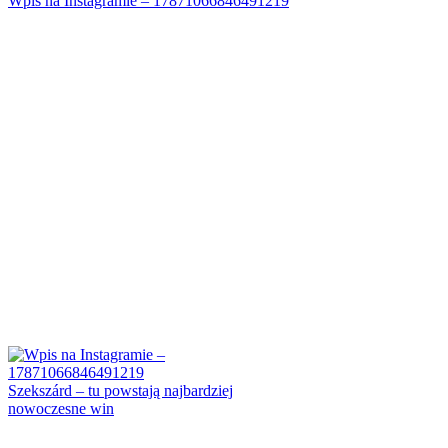
Wpis na Instagramie – 17871066846491219
Szekszárd – tu powstają najbardziej
nowoczesne win