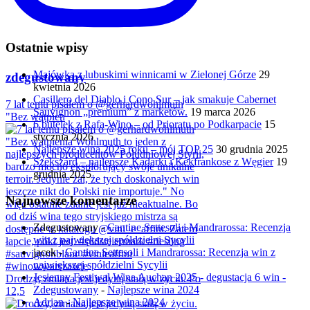
Ostatnie wpisy
Majówka z lubuskimi winnicami w Zielonej Górze
29
zdegustowany
kwietnia 2026
Casillero del Diablo i Cono Sur – jak smakuje Cabernet
7 lat temu pisałem o @gerhardwohlmuth
Sauvignon „premium” z marketów.
19 marca 2026
"Bez wątpien
6 butelek z Rafa-Wino – od Prioratu po Podkarpacie
15
stycznia 2026
Najlepsze wina 2025 roku – mój TOP 25
30 grudnia 2025
Szekszárd – najlepsze Kadarki i Kékfrankose z Węgier
19
grudnia 2025
Najnowsze komentarze
Zdegustowany
-
Cantine Settesoli i Mandrarossa: Recenzja
win z największej spółdzielni Sycylii
jacek
-
Cantine Settesoli i Mandrarossa: Recenzja win z
największej spółdzielni Sycylii
Jesienny Festiwal Wina Auchan 2025 - degustacja 6 win -
Drodzy, zmiana jest jedyną stałą w życiu. Po
Zdegustowany
-
Najlepsze wina 2024
12,5
Adrian
-
Najlepsze wina 2024