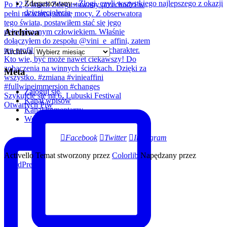
Zdegustowany
-
Złogi, czyli wszystkiego najlepszego z okazji
dziesięciolecia
Archiwa
Archiwa
Meta
Zaloguj się
Szykujcie się na 6. Lubuski Festiwal
Kanał wpisów
Otwartych Piw
Kanał komentarzy
WordPress.org
Facebook
Twitter
Instagram
Activello Temat stworzony przez
Colorlib
Napędzany przez
WordPress