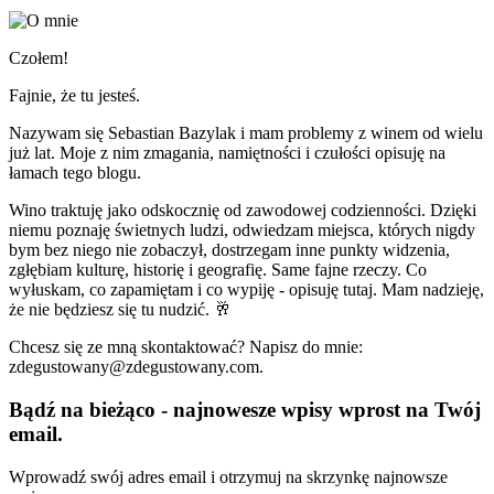
Czołem!
Fajnie, że tu jesteś.
Nazywam się Sebastian Bazylak i mam problemy z winem od wielu
już lat. Moje z nim zmagania, namiętności i czułości opisuję na
łamach tego blogu.
Wino traktuję jako odskocznię od zawodowej codzienności. Dzięki
niemu poznaję świetnych ludzi, odwiedzam miejsca, których nigdy
bym bez niego nie zobaczył, dostrzegam inne punkty widzenia,
zgłębiam kulturę, historię i geografię. Same fajne rzeczy. Co
wyłuskam, co zapamiętam i co wypiję - opisuję tutaj. Mam nadzieję,
że nie będziesz się tu nudzić. 🥂
Chcesz się ze mną skontaktować? Napisz do mnie:
zdegustowany@zdegustowany.com.
Bądź na bieżąco - najnowesze wpisy wprost na Twój
email.
Wprowadź swój adres email i otrzymuj na skrzynkę najnowsze