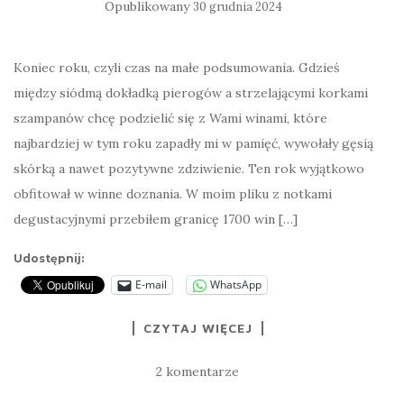
Opublikowany
30 grudnia 2024
Koniec roku, czyli czas na małe podsumowania. Gdzieś
między siódmą dokładką pierogów a strzelającymi korkami
szampanów chcę podzielić się z Wami winami, które
najbardziej w tym roku zapadły mi w pamięć, wywołały gęsią
skórką a nawet pozytywne zdziwienie. Ten rok wyjątkowo
obfitował w winne doznania. W moim pliku z notkami
degustacyjnymi przebiłem granicę 1700 win […]
Udostępnij:
E-mail
WhatsApp
CZYTAJ WIĘCEJ
2 komentarze