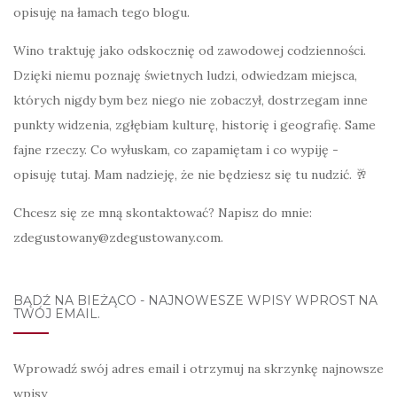
opisuję na łamach tego blogu.
Wino traktuję jako odskocznię od zawodowej codzienności.
Dzięki niemu poznaję świetnych ludzi, odwiedzam miejsca,
których nigdy bym bez niego nie zobaczył, dostrzegam inne
punkty widzenia, zgłębiam kulturę, historię i geografię. Same
fajne rzeczy. Co wyłuskam, co zapamiętam i co wypiję -
opisuję tutaj. Mam nadzieję, że nie będziesz się tu nudzić. 🥂
Chcesz się ze mną skontaktować? Napisz do mnie:
zdegustowany@zdegustowany.com.
BĄDŹ NA BIEŻĄCO - NAJNOWESZE WPISY WPROST NA
TWÓJ EMAIL.
Wprowadź swój adres email i otrzymuj na skrzynkę najnowsze
wpisy