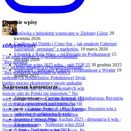
Ostatnie wpisy
Majówka z lubuskimi winnicami w Zielonej Górze
29
kwietnia 2026
Casillero del Diablo i Cono Sur – jak smakuje Cabernet
zdegustowany
Sauvignon „premium” z marketów.
19 marca 2026
6 butelek z Rafa-Wino – od Prioratu po Podkarpacie
15
7 lat temu pisałem o @gerhardwohlmuth
stycznia 2026
"Bez wątpien
Najlepsze wina 2025 roku – mój TOP 25
30 grudnia 2025
Szekszárd – najlepsze Kadarki i Kékfrankose z Węgier
19
grudnia 2025
Najnowsze komentarze
Zdegustowany
-
Cantine Settesoli i Mandrarossa: Recenzja
win z największej spółdzielni Sycylii
jacek
-
Cantine Settesoli i Mandrarossa: Recenzja win z
największej spółdzielni Sycylii
Jesienny Festiwal Wina Auchan 2025 - degustacja 6 win -
Zdegustowany
-
Najlepsze wina 2024
Adrian
-
Najlepsze wina 2024
Drodzy, zmiana jest jedyną stałą w życiu. Po