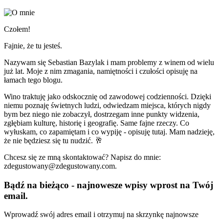
Czołem!
Fajnie, że tu jesteś.
Nazywam się Sebastian Bazylak i mam problemy z winem od wielu
już lat. Moje z nim zmagania, namiętności i czułości opisuję na
łamach tego blogu.
Wino traktuję jako odskocznię od zawodowej codzienności. Dzięki
niemu poznaję świetnych ludzi, odwiedzam miejsca, których nigdy
bym bez niego nie zobaczył, dostrzegam inne punkty widzenia,
zgłębiam kulturę, historię i geografię. Same fajne rzeczy. Co
wyłuskam, co zapamiętam i co wypiję - opisuję tutaj. Mam nadzieję,
że nie będziesz się tu nudzić. 🥂
Chcesz się ze mną skontaktować? Napisz do mnie:
zdegustowany@zdegustowany.com.
Bądź na bieżąco - najnowesze wpisy wprost na Twój
email.
Wprowadź swój adres email i otrzymuj na skrzynkę najnowsze