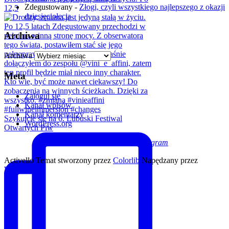
Zdegustowany
-
Złogi, czyli wszystkiego najlepszego z okazji
12,5
dziesięciolecia
Archiwa
Archiwa
Meta
Zaloguj się
Kanał wpisów
Kanał komentarzy
Szykujcie się na 6. Lubuski Festiwal
WordPress.org
Otwartych Piw
Facebook
Twitter
Instagram
Activello Temat stworzony przez
Colorlib
Napędzany przez
WordPress