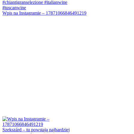
Wpis na Instagramie – 17871066846491219
Szekszárd – tu powstają najbardziej