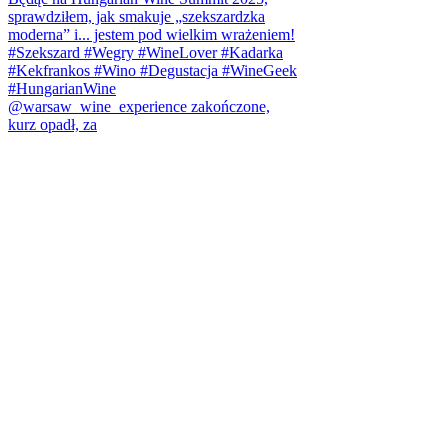
@warsaw_wine_experience zakończone,
kurz opadł, za