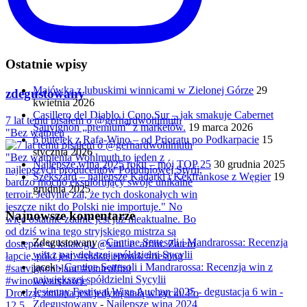
Ostatnie wpisy
Majówka z lubuskimi winnicami w Zielonej Górze
29
zdegustowany
kwietnia 2026
Casillero del Diablo i Cono Sur – jak smakuje Cabernet
7 lat temu pisałem o @gerhardwohlmuth
Sauvignon „premium” z marketów.
19 marca 2026
"Bez wątpien
6 butelek z Rafa-Wino – od Prioratu po Podkarpacie
15
stycznia 2026
Najlepsze wina 2025 roku – mój TOP 25
30 grudnia 2025
Szekszárd – najlepsze Kadarki i Kékfrankose z Węgier
19
grudnia 2025
Najnowsze komentarze
Zdegustowany
-
Cantine Settesoli i Mandrarossa: Recenzja
win z największej spółdzielni Sycylii
jacek
-
Cantine Settesoli i Mandrarossa: Recenzja win z
największej spółdzielni Sycylii
Jesienny Festiwal Wina Auchan 2025 - degustacja 6 win -
Drodzy, zmiana jest jedyną stałą w życiu. Po
Zdegustowany
-
Najlepsze wina 2024
12,5