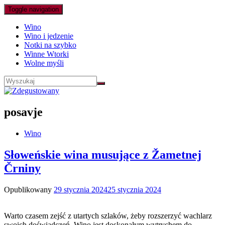
Toggle navigation
Wino
Wino i jedzenie
Notki na szybko
Winne Wtorki
Wolne myśli
posavje
Wino
Słoweńskie wina musujące z Žametnej
Črniny
Opublikowany
29 stycznia 2024
25 stycznia 2024
Warto czasem zejść z utartych szlaków, żeby rozszerzyć wachlarz
swoich doświadczeń. Wino jest doskonałym wytrychem do