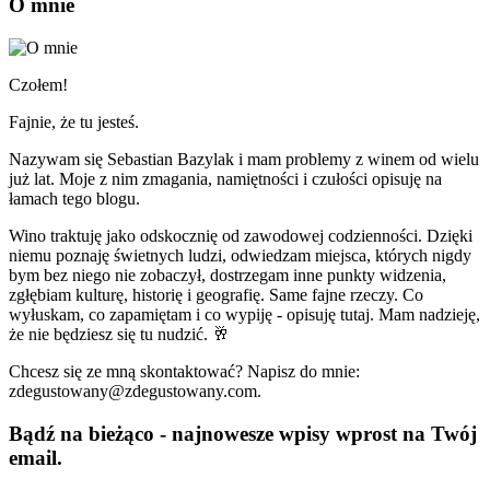
O mnie
Czołem!
Fajnie, że tu jesteś.
Nazywam się Sebastian Bazylak i mam problemy z winem od wielu
już lat. Moje z nim zmagania, namiętności i czułości opisuję na
łamach tego blogu.
Wino traktuję jako odskocznię od zawodowej codzienności. Dzięki
niemu poznaję świetnych ludzi, odwiedzam miejsca, których nigdy
bym bez niego nie zobaczył, dostrzegam inne punkty widzenia,
zgłębiam kulturę, historię i geografię. Same fajne rzeczy. Co
wyłuskam, co zapamiętam i co wypiję - opisuję tutaj. Mam nadzieję,
że nie będziesz się tu nudzić. 🥂
Chcesz się ze mną skontaktować? Napisz do mnie:
zdegustowany@zdegustowany.com.
Bądź na bieżąco - najnowesze wpisy wprost na Twój
email.