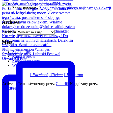
Adrian
-
Najlepsze wina 2024
Zdegustowany
-
Złogi, czyli wszystkiego najlepszego z okazji
dziesięciolecia
Archiwa
Archiwa
Meta
Zaloguj się
Szykujcie się na 6. Lubuski Festiwal
Kanał wpisów
Otwartych Piw
Kanał komentarzy
WordPress.org
Facebook
Twitter
Instagram
Activello Temat stworzony przez
Colorlib
Napędzany przez
WordPress