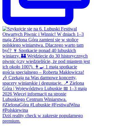
Dziś reality check w zakresie popularnego
premium.