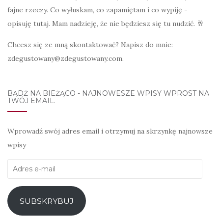
fajne rzeczy. Co wyłuskam, co zapamiętam i co wypiję -
opisuję tutaj. Mam nadzieję, że nie będziesz się tu nudzić. 🥂
Chcesz się ze mną skontaktować? Napisz do mnie:
zdegustowany@zdegustowany.com.
BĄDŹ NA BIEŻĄCO - NAJNOWESZE WPISY WPROST NA
TWÓJ EMAIL.
Wprowadź swój adres email i otrzymuj na skrzynkę najnowsze
wpisy
Adres
e-
mail
SUBSKRYBUJ