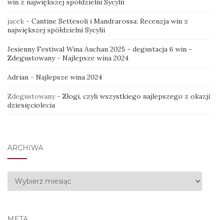
win z największej spółdzielni Sycylii
jacek
-
Cantine Settesoli i Mandrarossa: Recenzja win z
największej spółdzielni Sycylii
Jesienny Festiwal Wina Auchan 2025 - degustacja 6 win -
Zdegustowany
-
Najlepsze wina 2024
Adrian
-
Najlepsze wina 2024
Zdegustowany
-
Złogi, czyli wszystkiego najlepszego z okazji
dziesięciolecia
ARCHIWA
Archiwa
META