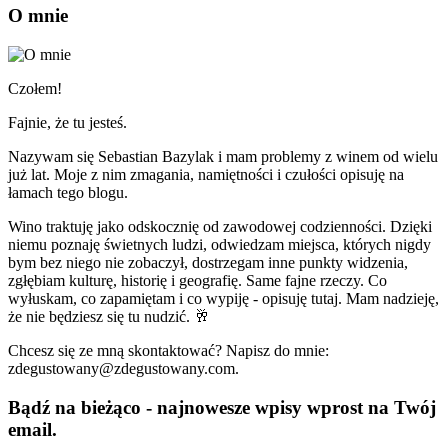
O mnie
Czołem!
Fajnie, że tu jesteś.
Nazywam się Sebastian Bazylak i mam problemy z winem od wielu
już lat. Moje z nim zmagania, namiętności i czułości opisuję na
łamach tego blogu.
Wino traktuję jako odskocznię od zawodowej codzienności. Dzięki
niemu poznaję świetnych ludzi, odwiedzam miejsca, których nigdy
bym bez niego nie zobaczył, dostrzegam inne punkty widzenia,
zgłębiam kulturę, historię i geografię. Same fajne rzeczy. Co
wyłuskam, co zapamiętam i co wypiję - opisuję tutaj. Mam nadzieję,
że nie będziesz się tu nudzić. 🥂
Chcesz się ze mną skontaktować? Napisz do mnie:
zdegustowany@zdegustowany.com.
Bądź na bieżąco - najnowesze wpisy wprost na Twój
email.