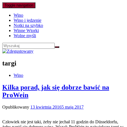
Toggle navigation
Wino
Wino i jedzenie
Notki na szybko
Winne Wtorki
Wolne myśli
targi
Wino
Kilka porad, jak się dobrze bawić na
ProWein
Opublikowany
13 kwietnia 2016
5 maja 2017
Człowiek nie jest taki, żeby nie jechał 11 godzin do Düsseldorfu,
żeby napić się dobrego wina. Wszak ProWein to największe targi w