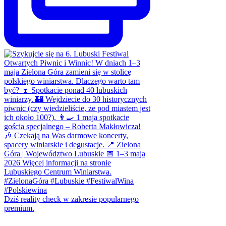
Dziś reality check w zakresie popularnego
premium.