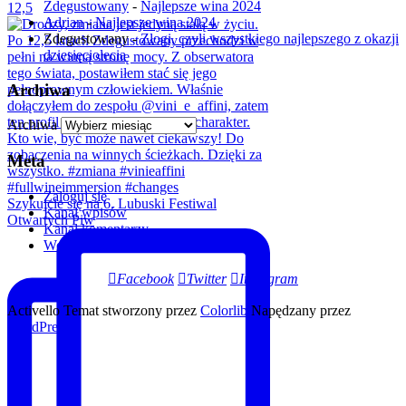
Zdegustowany
-
Najlepsze wina 2024
12,5
Adrian
-
Najlepsze wina 2024
Zdegustowany
-
Złogi, czyli wszystkiego najlepszego z okazji
dziesięciolecia
Archiwa
Archiwa
Meta
Zaloguj się
Szykujcie się na 6. Lubuski Festiwal
Kanał wpisów
Otwartych Piw
Kanał komentarzy
WordPress.org
Facebook
Twitter
Instagram
Activello Temat stworzony przez
Colorlib
Napędzany przez
WordPress