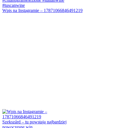
Wpis na Instagramie – 17871066846491219
Szekszárd – tu powstają najbardziej
nowoczesne win