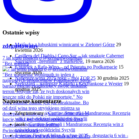
Ostatnie wpisy
Majówka z lubuskimi winnicami w Zielonej Górze
29
zdegustowany
kwietnia 2026
Casillero del Diablo i Cono Sur – jak smakuje Cabernet
7 lat temu pisałem o @gerhardwohlmuth
Sauvignon „premium” z marketów.
19 marca 2026
"Bez wątpien
6 butelek z Rafa-Wino – od Prioratu po Podkarpacie
15
stycznia 2026
Najlepsze wina 2025 roku – mój TOP 25
30 grudnia 2025
Szekszárd – najlepsze Kadarki i Kékfrankose z Węgier
19
grudnia 2025
Najnowsze komentarze
Zdegustowany
-
Cantine Settesoli i Mandrarossa: Recenzja
win z największej spółdzielni Sycylii
jacek
-
Cantine Settesoli i Mandrarossa: Recenzja win z
największej spółdzielni Sycylii
Jesienny Festiwal Wina Auchan 2025 - degustacja 6 win -
Drodzy, zmiana jest jedyną stałą w życiu. Po