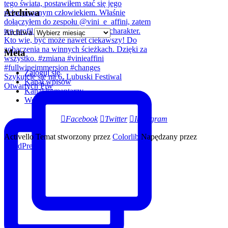
Archiwa
Archiwa
Meta
Zaloguj się
Szykujcie się na 6. Lubuski Festiwal
Kanał wpisów
Otwartych Piw
Kanał komentarzy
WordPress.org
Facebook
Twitter
Instagram
Activello Temat stworzony przez
Colorlib
Napędzany przez
WordPress