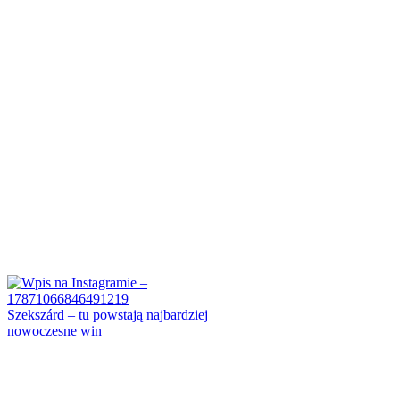
Szekszárd – tu powstają najbardziej
nowoczesne win