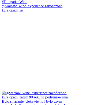
@warsaw_wine_experience zakończone,
kurz opadł, za