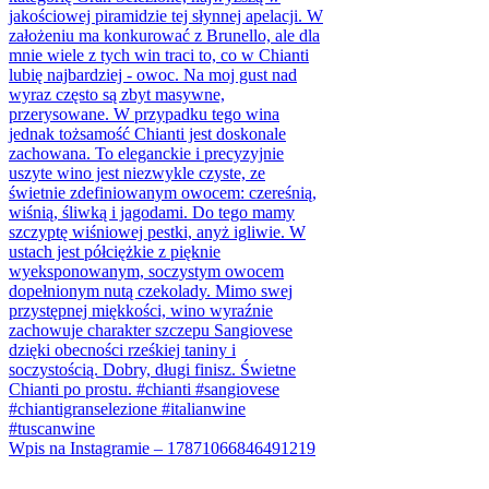
Wpis na Instagramie – 17871066846491219