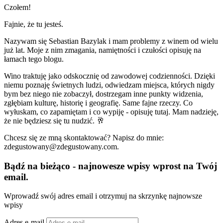
Czołem!
Fajnie, że tu jesteś.
Nazywam się Sebastian Bazylak i mam problemy z winem od wielu
już lat. Moje z nim zmagania, namiętności i czułości opisuję na
łamach tego blogu.
Wino traktuję jako odskocznię od zawodowej codzienności. Dzięki
niemu poznaję świetnych ludzi, odwiedzam miejsca, których nigdy
bym bez niego nie zobaczył, dostrzegam inne punkty widzenia,
zgłębiam kulturę, historię i geografię. Same fajne rzeczy. Co
wyłuskam, co zapamiętam i co wypiję - opisuję tutaj. Mam nadzieję,
że nie będziesz się tu nudzić. 🥂
Chcesz się ze mną skontaktować? Napisz do mnie:
zdegustowany@zdegustowany.com.
Bądź na bieżąco - najnowesze wpisy wprost na Twój
email.
Wprowadź swój adres email i otrzymuj na skrzynkę najnowsze
wpisy
Adres e-mail