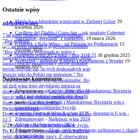
Ostatnie wpisy
Majówka z lubuskimi winnicami w Zielonej Górze
29
zdegustowany
kwietnia 2026
Casillero del Diablo i Cono Sur – jak smakuje Cabernet
7 lat temu pisałem o @gerhardwohlmuth
Sauvignon „premium” z marketów.
19 marca 2026
"Bez wątpien
6 butelek z Rafa-Wino – od Prioratu po Podkarpacie
15
stycznia 2026
Najlepsze wina 2025 roku – mój TOP 25
30 grudnia 2025
Szekszárd – najlepsze Kadarki i Kékfrankose z Węgier
19
grudnia 2025
Najnowsze komentarze
Zdegustowany
-
Cantine Settesoli i Mandrarossa: Recenzja
win z największej spółdzielni Sycylii
jacek
-
Cantine Settesoli i Mandrarossa: Recenzja win z
największej spółdzielni Sycylii
Jesienny Festiwal Wina Auchan 2025 - degustacja 6 win -
Drodzy, zmiana jest jedyną stałą w życiu. Po
Zdegustowany
-
Najlepsze wina 2024
12,5
Adrian
-
Najlepsze wina 2024
Zdegustowany
-
Złogi, czyli wszystkiego najlepszego z okazji
dziesięciolecia